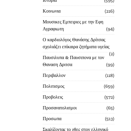
Ιστορία
595
Κοινωνια
216
Μουσικες Εμπειριες με την Εφη
Αγραφιωτη
94
Ο καρδιολόγος Θανάσης Δρίτσας
σχολιάζει επίκαιρα ζητήματα υγείας
2
Παυσιλυπα & Παυσιπονα με τον
Θαναση Δριτσα
99
Περιβαλλον
118
Πολιτισμος
659
Προβολεις
572
Προσανατολισμοι
65
Προσωπα
513
Σκαλίζοντας το χθες στον ελληνικό