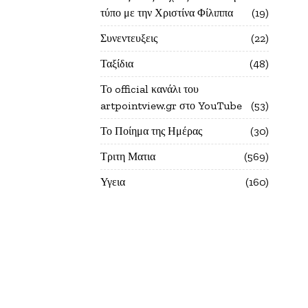
τύπο με την Χριστίνα Φίλιππα
19
Συνεντευξεις
22
Ταξίδια
48
Το official κανάλι του
artpointview.gr στο YouTube
53
Το Ποίημα της Ημέρας
30
Τριτη Ματια
569
Υγεια
160