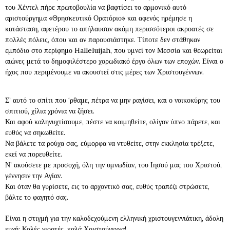
του Χέντελ πήρε πρωτοβουλία να βαφτίσει το αρμονικό αυτό
αριστούργημα «Θρησκευτικό Ορατόριο» και αφενός ηρέμησε η
κατάσταση, αφετέρου το απήλαυσαν ακόμη περισσότεροι ακροατές σε
πολλές πόλεις, όπου και αν παρουσιάστηκε. Τίποτε δεν στάθηκαν
εμπόδιο στο περίφημο Halleluijah, που υμνεί τον Μεσσία και θεωρείται
αιώνες μετά το δημοφιλέστερο χορωδιακό έργο όλων των εποχών. Είναι ο
ήχος που περιμένουμε να ακουστεί στις μέρες των Χριστουγέννων.
Σ’ αυτό το σπίτι που ‘ρθαμε, πέτρα να μην ραγίσει, και ο νοικοκύρης του
σπιτιού, χίλια χρόνια να ζήσει.
Και αφού καληνυχτίσουμε, πέστε να κοιμηθείτε, ολίγον ύπνο πάρετε, και
ευθύς να σηκωθείτε.
Να βάλετε τα ρούχα σας, εύμορφα να ντυθείτε, στην εκκλησία τρέξετε,
εκεί να πορευθείτε.
Ν’ ακούσετε με προσοχή, όλη την υμνωδίαν, του Ιησού μας του Χριστού,
γέννησιν την Αγίαν.
Και όταν θα γυρίσετε, εις το αρχοντικό σας, ευθύς τραπέζι στρώσετε,
βάλτε το φαγητό σας.
Είναι η στιγμή για την καλοδεχούμενη ελληνική χριστουγεννιάτικη, άδολη
ευχή: Καλές γιορτές, καλά Χριστούγεννα!