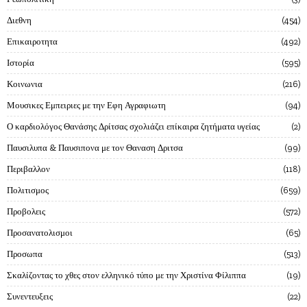
Διεθνη
454
Επικαιροτητα
492
Ιστορία
595
Κοινωνια
216
Μουσικες Εμπειριες με την Εφη Αγραφιωτη
94
Ο καρδιολόγος Θανάσης Δρίτσας σχολιάζει επίκαιρα ζητήματα υγείας
2
Παυσιλυπα & Παυσιπονα με τον Θαναση Δριτσα
99
Περιβαλλον
118
Πολιτισμος
659
Προβολεις
572
Προσανατολισμοι
65
Προσωπα
513
Σκαλίζοντας το χθες στον ελληνικό τύπο με την Χριστίνα Φίλιππα
19
Συνεντευξεις
22