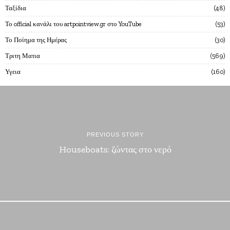
Ταξίδια
48
Το official κανάλι του artpointview.gr στο YouTube
53
Το Ποίημα της Ημέρας
30
Τριτη Ματια
569
Υγεια
160
PREVIOUS STORY
Houseboats: ζώντας στο νερό