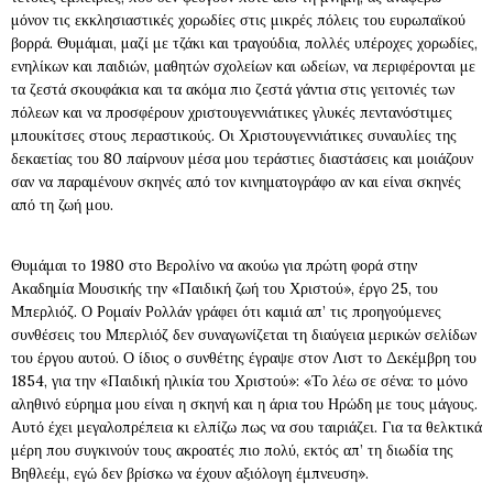
μόνον τις εκκλησιαστικές χορωδίες στις μικρές πόλεις του ευρωπαϊκού
βορρά. Θυμάμαι, μαζί με τζάκι και τραγούδια, πολλές υπέροχες χορωδίες,
ενηλίκων και παιδιών, μαθητών σχολείων και ωδείων, να περιφέρονται με
τα ζεστά σκουφάκια και τα ακόμα πιο ζεστά γάντια στις γειτονιές των
πόλεων και να προσφέρουν χριστουγεννιάτικες γλυκές πεντανόστιμες
μπουκίτσες στους περαστικούς. Οι Χριστουγεννιάτικες συναυλίες της
δεκαετίας του 80 παίρνουν μέσα μου τεράστιες διαστάσεις και μοιάζουν
σαν να παραμένουν σκηνές από τον κινηματογράφο αν και είναι σκηνές
από τη ζωή μου.
Θυμάμαι το 1980 στο Βερολίνο να ακούω για πρώτη φορά στην
Ακαδημία Μουσικής την «Παιδική ζωή του Χριστού», έργο 25, του
Μπερλιόζ. Ο Ρομαίν Ρολλάν γράφει ότι καμιά απ’ τις προηγούμενες
συνθέσεις του Μπερλιόζ δεν συναγωνίζεται τη διαύγεια μερικών σελίδων
του έργου αυτού. Ο ίδιος ο συνθέτης έγραψε στον Λιστ το Δεκέμβρη του
1854, για την «Παιδική ηλικία του Χριστού»: «Το λέω σε σένα: το μόνο
αληθινό εύρημα μου είναι η σκηνή και η άρια του Ηρώδη με τους μάγους.
Αυτό έχει μεγαλοπρέπεια κι ελπίζω πως να σου ταιριάζει. Για τα θελκτικά
μέρη που συγκινούν τους ακροατές πιο πολύ, εκτός απ’ τη διωδία της
Βηθλεέμ, εγώ δεν βρίσκω να έχουν αξιόλογη έμπνευση».