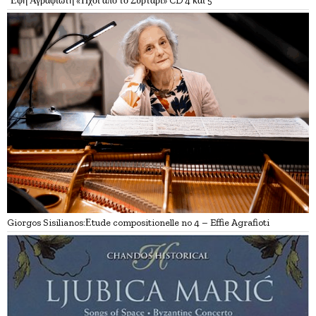
΄Εφη Αγραφιώτη «Ήχοι από το Συρτάρι» CD 4 και 5
Giorgos Sisilianos:Εtude compositionelle no 4 – Effie Agrafioti