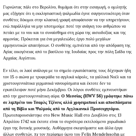
Γυρνώντας πάλι στο Βερολίνο, θυμάμαι ότι στην εισαγωγή, ο ομιλητής
μας εξήγησε ότι η εκκλησιαστική ψαλμωδία έγινε σαγηνευτικότερη όταν
συνθέτες δόκιμοι στην κλασική γραφή αποφάσισαν να την υπηρετήσουν,
ενώ παράλληλα να μην υποτιμούμε ποτέ την ανάγκη του ανθρώπου να
πετάει με το νου και το συναίσθημα στη χώρα της αισιοδοξίας και της
αρμονίας. Πρόκειται για ένα μεγαλειώδες έργο πολύ μεγάλων
ερμηνευτικών απαιτήσεων. Ο συνθέτης εμπνέεται από την απόδραση της
Αγίας οικογένειας από το βασίλειο της Ιουδαίας προς την πόλη Σαΐδα της
Αρχαίας Αιγύπτου.
Εν τέλει, οι λαοί ανάλογα με το σημείο εγκατάστασης τους δέχτηκαν ήδη
τον 15 ο αιώνα με τρυφεράδα τα αγγλικά κάρολς, τα γαλλικά Νοέλ και τα
χριστουγεννιάτικα γερμανικά νανουρίσματα και έκτοτε δεν τα
εγκατέλειψαν ποτέ μήνα Δεκέμβριο. Οι λόγιοι συνθέτες εμπνευστήκαν
από την χριστουγεννιάτικη αύρα.
Ο Μεσσίας (HWV 56) γράφτηκε πάνω
σε λιμπρέτο του Τσαρλς Τζένενς αλλά χρησιμοποιεί και αποσπάσματα
από τη Βίβλο και Ψαλμούς από το Αγγλικανικό Προσευχητάριο
.
Πρωτοπαρουσιάστηκε στο New Music Hall στο Δουβλίνο στις 13
Απριλίου 1742 και έκτοτε είναι το συχνότερα εκτελούμενο χορωδιακό
έργο της δυτικής μουσικής. Αυθόρμητα σκεφτόμαστε και άλλα έργα
άλλων συνθετών, πχ τον περίφημο ύμνο του Felix Mendelssohn με