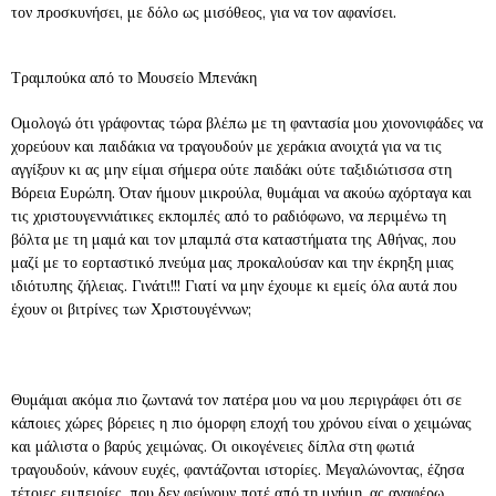
τον προσκυνήσει, με δόλο ως μισόθεος, για να τον αφανίσει.
Τραμπούκα από το Μουσείο Μπενάκη
Ομολογώ ότι γράφοντας τώρα βλέπω με τη φαντασία μου χιονονιφάδες να
χορεύουν και παιδάκια να τραγουδούν με χεράκια ανοιχτά για να τις
αγγίξουν κι ας μην είμαι σήμερα ούτε παιδάκι ούτε ταξιδιώτισσα στη
Βόρεια Ευρώπη. Όταν ήμουν μικρούλα, θυμάμαι να ακούω αχόρταγα και
τις χριστουγεννιάτικες εκπομπές από το ραδιόφωνο, να περιμένω τη
βόλτα με τη μαμά και τον μπαμπά στα καταστήματα της Αθήνας, που
μαζί με το εορταστικό πνεύμα μας προκαλούσαν και την έκρηξη μιας
ιδιότυπης ζήλειας. Γινάτι!!! Γιατί να μην έχουμε κι εμείς όλα αυτά που
έχουν οι βιτρίνες των Χριστουγέννων;
Θυμάμαι ακόμα πιο ζωντανά τον πατέρα μου να μου περιγράφει ότι σε
κάποιες χώρες βόρειες η πιο όμορφη εποχή του χρόνου είναι ο χειμώνας
και μάλιστα ο βαρύς χειμώνας. Οι οικογένειες δίπλα στη φωτιά
τραγουδούν, κάνουν ευχές, φαντάζονται ιστορίες. Μεγαλώνοντας, έζησα
τέτοιες εμπειρίες, που δεν φεύγουν ποτέ από τη μνήμη, ας αναφέρω