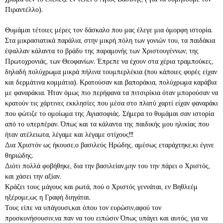
Πιραντέλλο).
Θυμάμαι τέτοιες μέρες τον δάσκαλο που μας έλεγε μια όμορφη ιστορία.
Στα μικρασιατικά παράλια, στην μικρή πόλη των γονιών του, τα παιδάκια
έψαλλαν κάλαντα το βράδυ της παραμονής των Χριστουγέννων, της
Πρωτοχρονιάς, των Θεοφανίων. Έπρεπε να έχουν στα χέρια τραμπούκες,
δηλαδή πολύχρωμα μικρά πήλινα τουμπερλέκια (που κάποιες φορές είχαν
και δερμάτινα κομμάτια). Κρατούσαν και βαποράκια, πολύχρωμα καράβια
με φαναράκια. Ήταν όμως πιο περήφανα τα πιτσιρίκια όταν μπορούσαν να
κρατούν τις χάρτινες εκκλησίες που μέσα στο πλατύ χαρτί είχαν φαναράκι
που φώτιζε το ομοίωμα της Αγιασοφιάς. Σήμερα το θυμάμαι σαν ιστορία
από το υπερπέραν. Όπως και τα κάλαντα της παιδικής μου ηλικίας που
ήταν ατέλειωτα, λέγαμε και λέγαμε στίχους!!!
Δια Χριστόν ως ήκουσε,ο βασιλεύς Ηρώδης, αμέσως εταράχτηκε,κι έγινε
θηριώδης.
Διότι πολλά φοβήθηκε, δια την βασιλείαν,μην του την πάρει ο Χριστός,
και χάσει την αξίαν.
Κράζει τους μάγους και ρωτά, πού ο Χριστός γεννάται, εν Βηθλεέμ
ηξέρομε,ως η Γραφή διηγάται.
Τους είπε να υπάγουσι,και όπου τον ευρώσιν,αφού τον
προσκυνήσουσιν,να παν να του ειπώσιν Όπως υπάγει και αυτός, για να