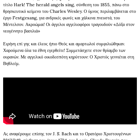
τίτλο Hark! The herald angels sing, σύνθεση του 1855, πάνω στο
θρησκευτικό κείμενο του Charles Wesley. Ο ύμνος περιλαμβάνεται στο
έργο Festgesang, για ανδρικές φωνές και χάλκινα πνευστά, του
Μέντελσον. Ακροώμαι! Οι άγγελοι αγγελιοφόροι τραγουδούν «Δόξα στον
νεογέννητο βασιλιά»
Ειρήνη επί γης και έλεος ήπιο Θεός και αμαρτωλοί συμφιλιώθηκαν.
Χαρούμενα όλα τα έθνη εγερθείτε! Συμμετάσχετε στον θρίαμβο των
ουρανών. Με αγγελικό οικοδεσπότη κηρύττουν: Ο Χριστός γεννιέται στη
Βηθλεέμ.
Ας αναφέρουμε επίσης τον J. S. Bach και το Ορατόριο Χριστουγέννων