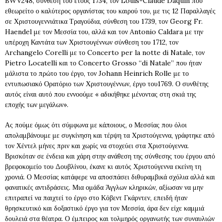
BWV248, σύνθεση του έτους 1734, τον Louis-Claude Daquin που
εθεωρείτο ο καλύτερος οργανίστας του καιρού του, με τις 12 Παραλλαγές
σε Χριστουγεννιάτικα Τραγούδια, σύνθεση του 1739, τον Georg Fr.
Haendel με τον Μεσσία του, αλλά και τον Antonio Caldara με την
υπέροχη Καντάτα των Χριστουγέννων σύνθεση του 1712, τον
Archangelo Corelli με το Concerto per la notte di Natale, τον
Pietro Locatelli και το Concerto Grosso “di Natale” που ήταν
μάλιστα το πρώτο του έργο, τον Johann Heinrich Rolle με το
εντυπωσιακό Ορατόριο των Χριστουγέννων, έργο του1769. Ο συνθέτης
αυτός είναι αυτό που εννοούμε « αδικήθηκε μένοντας στη σκιά της
εποχής των μεγάλων».
Ας πούμε όμως ότι σύμφωνα με κάποιους, ο Μεσσίας που όλοι
απολαμβάνουμε με συγκίνηση και τέρψη τα Χριστούγεννα, γράφτηκε από
τον Χέντελ μήνες πριν και χωρίς να στοχεύει στα Χριστούγεννα.
Βρισκόταν σε ένδεια και χάρη στην ανάθεση της σύνθεσης του έργου από
βρεφοκομείο του Δουβλίνου, έκανε κι αυτός Χριστούγεννα εκείνη τη
χρονιά. Ο Μεσσίας κατάφερε να αποσπάσει διθυραμβικά σχόλια αλλά και
φανατικές αντιδράσεις. Μια ομάδα Άγγλων κληρικών, αξίωσαν να μην
επιτραπεί να παιχτεί το έργο στο Κόβεντ Γκάρντεν, επειδή ήταν
θρησκευτικό και δοξαστικό έργο για τον Μεσσία, άρα δεν είχε καμμιά
δουλειά στα θέατρα. Ο έμπειρος και τολμηρός οργανωτής των συναυλιών