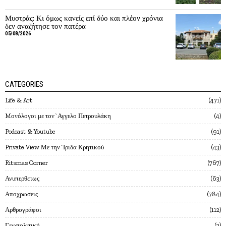
Μυστράς: Κι όμως κανείς επί δύο και πλέον χρόνια
δεν αναζήτησε τον πατέρα
05/08/2026
CATEGORIES
Life & Art
471
Mονόλογοι με τον`Αγγελο Πετρουλάκη
4
Podcast & Youtube
91
Private View Με την`Ιριδα Κρητικού
43
Ritsmas Corner
767
Ανυπερθετως
63
Αποχρωσεις
784
Αρθρογράφοι
112
Γεωπολιτική
3