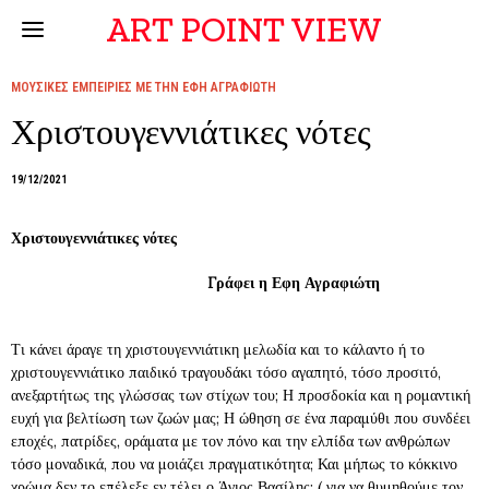
ART POINT VIEW
ΜΟΥΣΙΚΕΣ ΕΜΠΕΙΡΙΕΣ ΜΕ ΤΗΝ ΕΦΗ ΑΓΡΑΦΙΩΤΗ
Χριστουγεννιάτικες νότες
19/12/2021
Χριστουγεννιάτικες νότες
Γράφει η Εφη Αγραφιώτη
Τι κάνει άραγε τη χριστουγεννιάτικη μελωδία και το κάλαντο ή το
χριστουγεννιάτικο παιδικό τραγουδάκι τόσο αγαπητό, τόσο προσιτό,
ανεξαρτήτως της γλώσσας των στίχων του; Η προσδοκία και η ρομαντική
ευχή για βελτίωση των ζωών μας; Η ώθηση σε ένα παραμύθι που συνδέει
εποχές, πατρίδες, οράματα με τον πόνο και την ελπίδα των ανθρώπων
τόσο μοναδικά, που να μοιάζει πραγματικότητα; Και μήπως το κόκκινο
χρώμα δεν το επέλεξε εν τέλει ο Άγιος Βασίλης; ( για να θυμηθούμε τον