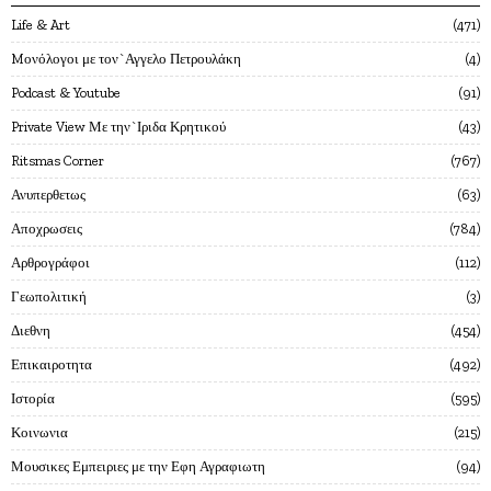
Life & Art
471
Mονόλογοι με τον`Αγγελο Πετρουλάκη
4
Podcast & Youtube
91
Private View Με την`Ιριδα Κρητικού
43
Ritsmas Corner
767
Ανυπερθετως
63
Αποχρωσεις
784
Αρθρογράφοι
112
Γεωπολιτική
3
Διεθνη
454
Επικαιροτητα
492
Ιστορία
595
Κοινωνια
215
Μουσικες Εμπειριες με την Εφη Αγραφιωτη
94