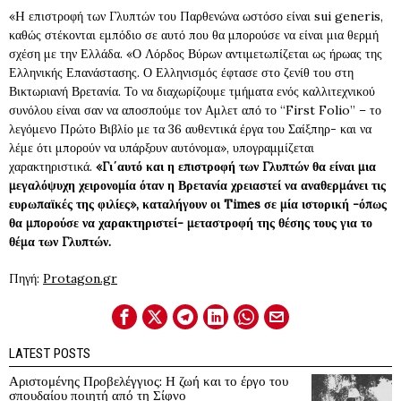
«H επιστροφή των Γλυπτών του Παρθενώνα ωστόσο είναι sui generis,
καθώς στέκονται εμπόδιο σε αυτό που θα μπορούσε να είναι μια θερμή
σχέση με την Ελλάδα. «Ο Λόρδος Βύρων αντιμετωπίζεται ως ήρωας της
Ελληνικής Επανάστασης. Ο Ελληνισμός έφτασε στο ζενίθ του στη
Βικτωριανή Βρετανία. Το να διαχωρίζουμε τμήματα ενός καλλιτεχνικού
συνόλου είναι σαν να αποσπούμε τον Αμλετ από το “First Folio” – το
λεγόμενο Πρώτο Βιβλίο με τα 36 αυθεντικά έργα του Σαίξπηρ- και να
λέμε ότι μπορούν να υπάρξουν αυτόνομα», υπογραμμίζεται
χαρακτηριστικά.
«Γι΄αυτό και η επιστροφή των Γλυπτών θα είναι μια
μεγαλόψυχη χειρονομία όταν η Βρετανία χρειαστεί να αναθερμάνει τις
ευρωπαϊκές της φιλίες», καταλήγουν οι Times σε μία ιστορική -όπως
θα μπορούσε να χαρακτηριστεί- μεταστροφή της θέσης τους για το
θέμα των Γλυπτών.
Πηγή:
Protagon.gr
LATEST POSTS
Αριστομένης Προβελέγγιος: Η ζωή και το έργο του
σπουδαίου ποιητή από τη Σίφνο