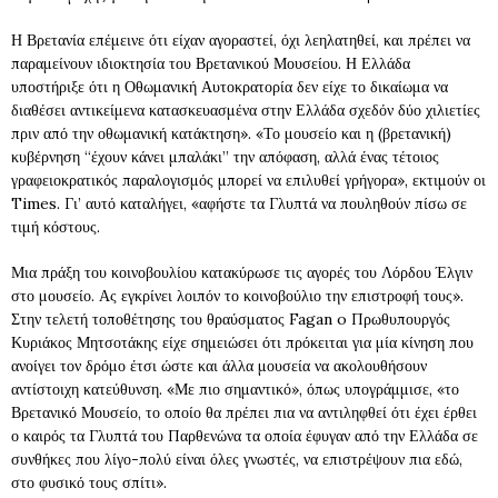
Η Βρετανία επέμεινε ότι είχαν αγοραστεί, όχι λεηλατηθεί, και πρέπει να
παραμείνουν ιδιοκτησία του Βρετανικού Μουσείου. Η Ελλάδα
υποστήριξε ότι η Οθωμανική Αυτοκρατορία δεν είχε το δικαίωμα να
διαθέσει αντικείμενα κατασκευασμένα στην Ελλάδα σχεδόν δύο χιλιετίες
πριν από την οθωμανική κατάκτηση». «Το μουσείο και η (βρετανική)
κυβέρνηση “έχουν κάνει μπαλάκι” την απόφαση, αλλά ένας τέτοιος
γραφειοκρατικός παραλογισμός μπορεί να επιλυθεί γρήγορα», εκτιμούν οι
Times. Γι’ αυτό καταλήγει, «αφήστε τα Γλυπτά να πουληθούν πίσω σε
τιμή κόστους.
Μια πράξη του κοινοβουλίου κατακύρωσε τις αγορές του Λόρδου Έλγιν
στο μουσείο. Ας εγκρίνει λοιπόν το κοινοβούλιο την επιστροφή τους».
Στην τελετή τοποθέτησης του θραύσματος Fagan o Πρωθυπουργός
Κυριάκος Μητσοτάκης είχε σημειώσει ότι πρόκειται για μία κίνηση που
ανοίγει τον δρόμο έτσι ώστε και άλλα μουσεία να ακολουθήσουν
αντίστοιχη κατεύθυνση. «Με πιο σημαντικό», όπως υπογράμμισε, «το
Βρετανικό Μουσείο, το οποίο θα πρέπει πια να αντιληφθεί ότι έχει έρθει
ο καιρός τα Γλυπτά του Παρθενώνα τα οποία έφυγαν από την Ελλάδα σε
συνθήκες που λίγο-πολύ είναι όλες γνωστές, να επιστρέψουν πια εδώ,
στο φυσικό τους σπίτι».