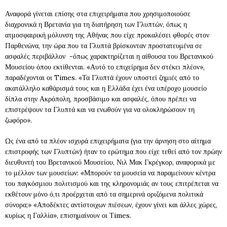
Αναφορά γίνεται επίσης στα επιχειρήματα που χρησιμοποιούσε
διαχρονικά η Βρετανία για τη διατήρηση των Γλυπτών, όπως η
ατμοσφαιρική μόλυνση της Αθήνας που είχε προκαλέσει φθορές στον
Παρθενώνα, την ώρα που τα Γλυπτά βρίσκονταν προστατευμένα σε
ασφαλές περιβάλλον -όπως χαρακτηρίζεται η αίθουσα του Βρετανικού
Μουσείου όπου εκτίθενται. «Αυτό το επιχείρημα δεν στέκει πλέον»,
παραδέχονται οι Times. «Τα Γλυπτά έχουν υποστεί ζημιές από το
ακατάλληλο καθάρισμά τους και η Ελλάδα έχει ένα υπέροχο μουσείο
δίπλα στην Ακρόπολη, προσβάσιμο και ασφαλές, όπου πρέπει να
επιστρέψουν τα Γλυπτά και να ενωθούν για να ολοκληρώσουν τη
ζωφόρο».
Ως ένα από τα πλέον ισχυρά επιχειρήματα (για την άρνηση στο αίτημα
επιστροφής των Γλυπτών) ήταν το ερώτημα που είχε τεθεί από τον πρώην
διευθυντή του Βρετανικού Μουσείου, Νιλ Μακ Γκρέγκορ, αναφορικά με
το μέλλον των μουσείων: «Μπορούν τα μουσεία να παραμείνουν κέντρα
του παγκόσμιου πολιτισμού και της κληρονομιάς αν τους επιτρέπεται να
εκθέτουν μόνο ό,τι προέρχεται από τα σημερινά οριζόμενα πολιτικά
σύνορα;» «Αποδέκτες αντίστοιχων πιέσεων, έχουν γίνει και άλλες χώρες,
κυρίως η Γαλλία», επισημαίνουν οι Τimes.