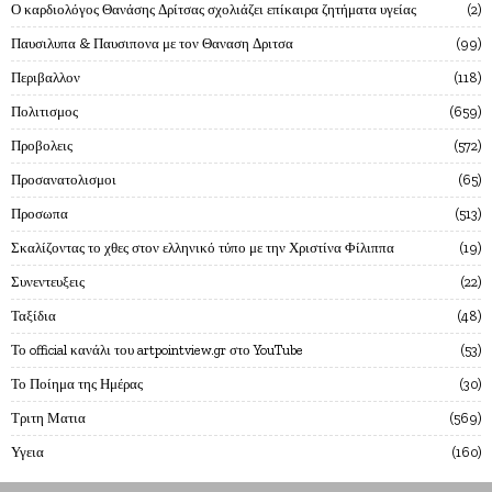
Ο καρδιολόγος Θανάσης Δρίτσας σχολιάζει επίκαιρα ζητήματα υγείας
2
Παυσιλυπα & Παυσιπονα με τον Θαναση Δριτσα
99
Περιβαλλον
118
Πολιτισμος
659
Προβολεις
572
Προσανατολισμοι
65
Προσωπα
513
Σκαλίζοντας το χθες στον ελληνικό τύπο με την Χριστίνα Φίλιππα
19
Συνεντευξεις
22
Ταξίδια
48
Το official κανάλι του artpointview.gr στο YouTube
53
Το Ποίημα της Ημέρας
30
Τριτη Ματια
569
Υγεια
160