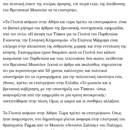
πιο πειστική έναντι της στείρας άρνησης, επί σειρά ετών, της διεύθυνσης
του Βρετανικού Μουσείου να τα επιστρέψει.
«Τα Γλυπτά ανήκουν στην Αθήνα και τώρα πρέπει να επιστραφούν», είναι
το βασικό μήνυμα του άρθρου της βρετανικής συντηρητικής εφημερίδας
υπό τον τίτλο: «Η άποψη των Times για τα Γλυπτά του Παρθενώνα:
Ενώνοντας την Ελληνική Κληρονομιά». «Τα Ελγίνεια Μάρμαρα είναι
υπέροχα στην απεικόνιση της ανθρώπινης μορφής και στην εντύπωση της
κίνησης. Εκατομμύρια έχουν θαυμάσει αυτά τα Γλυπτά που κάποτε
κοσμούσαν τον Παρθενώνα και τους τελευταίους δύο αιώνες εκτίθενται
στο Βρετανικό Μουσείο», ξεκινά το άρθρο και ακολούθως σημειώνεται
ότι για περισσότερα από 50 χρόνια, καλλιτέχνες και πολιτικοί
υποστήριζαν ότι τα τεχνουργήματα, για την πολιτιστική ταυτότητα ενός
έθνους, πρέπει να επιστρέψουν στην Ελλάδα. «Το μουσείο και η
βρετανική κυβέρνηση, με την υποστήριξη των Times» -όπως
αναγνωρίζεται από την εφημερίδα σε μία κρίση αυτοκριτικής-
«αντιστάθηκαν στην πίεση. Ομως οι καιροί και οι συνθήκες αλλάζουν.
Τα Γλυπτά ανήκουν στην Αθήνα. Τώρα πρέπει να επιστρέψουν». Οπως
ήταν αναμενόμενο, στο δημοσίευμα γίνεται αναφορά στην επιστροφή του
θραύσματος Fagan από το Μουσείο «Αντονίνο Σαλίνας» του Παλέρμο,