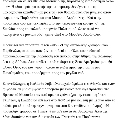
προκειμένου να εκτεθεί στο Μουσείο της Ακρόπολης για διάστημα οκτώ
ετών. Η ιδιαιτερότητα αυτής της επιστροφής δεν έγκειται στη
μακροχρόνια κατάθεση (deposito) του θραύσματος στο μνημείο όπου
ανήκει, τον Παρθενώνα, και στο Μουσείο Ακρόπολης, αλλά στην
προοπτική που έχει ξεκινήσει από την περιφερειακή κυβέρνηση της
Σικελίας προς το ιταλικό υπουργείο Πολιτισμού, ώστε αυτό να
παραμείνει σε μόνιμη βάση (sine die) στο Μουσείο Ακρόπολης.
Πρόκειται για απόσπασμα του λίθου VI της ανατολικής ζωφόρου του
Παρθενώνα, όπου απεικονίζονται οι θεοί του Ολύμπου καθιστοί,
παρακολουθώντας την παράδοση του πέπλου στην Αθηνά, την πολιούχο
θεά της Αθήνας. Απεικονίζει τα κάτω άκρα της Θεάς Αρτέμιδας, μεταξύ
άλλων Θεάς του κυνηγιού, η οποία ατενίζει προς την πομπή των
Παναθηναίων, που προσέρχεται προς τον μεγάλο ναό.
Σε αντάλλαγμα, η Ιταλία θα λάβει ένα αρχαίο άγαλμα της Αθηνάς και έναν
αμφορέα, σε μία συμφωνία παρόμοια με εκείνη που είχε προταθεί στο
Βρετανικό Μουσείο πριν από αρκετά χρόνια (για την επιστροφή των
Γλυπτών, η Ελλάδα θα έστελνε στο Λονδίνο μια έκθεση με μερικά από τα
καλύτερα κλασικά της τεχνουργήματα που δεν εκτίθενται μόνιμα). «Η
πρόταση», γράφουν οι Τimes, «έφτασε κοντά σε συμφωνία. Απέτυχε
λόγω διαμάχης για την ιδιοκτησία των Γλυπτών του Παρθενώνα.