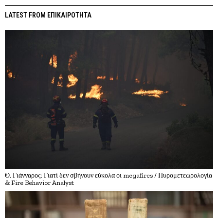
LATEST FROM ΕΠΙΚΑΙΡΟΤΗΤΑ
Θ. Γιάνναρος: Γιατί δεν σβήνουν εύκολα οι megafires / Πυρομετεωρολογία
& Fire Behavior Analyst