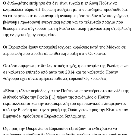
Ο διπλωμάτης εκτίμησε ότι δεν είναι τυχαία η επιλογή Πούτιν να
κλιμακώσει τώρα: «Η Ευρώπη πασχίζει με την πανδημία, προσπαθούμε
να επιστρέψουμε σε οικονομική ανάκαμψη όσο το δυνατόν πιο γρήγορα,
βιώνουμε πρωτοφανή ενεργειακή κρίση και το τελευταίο πράγμα που
θέλουμε είναι σύγκρουση με τη Ρωσία και ακόμη μεγαλύτερη στρέβλωση
της ενεργειακής αγοράς», είπε.
Οι Ευρωπαίοι έχουν υποσχεθεί ισχυρές κυρώσεις κατά της Μόσχας σε
περίπτωση που προβεί σε επιθετική πράξη στην Ουκρανία.
Ωστόσο σύμφωνα με διπλωματικές πηγές, η οικονομία της Ρωσίας είναι
σε καλύτερο επίπεδο από αυτό του 2014 και το καθεστώς Πούτιν
«σίγουρα έχει συνεκτιμήσει» πιθανές ευρωπαϊκές κυρώσεις.
«Είναι η τέλεια περίοδος για τον Πούτιν να επαναφέρει στο παιχνίδι της
διεθνούς τάξης την Ρωσία […] πέραν της πανδημίας ο Πούτιν
εκμεταλλεύεται και την απομάκρυνση του αμερικανικού ενδιαφέροντος
από την Ευρώπη και την στροφή της Ουάσιγκτον προς την Κίνα και τον
Ειρηνικό», πρόσθεσε ο Ευρωπαίος διπλωμάτης.
Ως προς την Ουκρανία, οι Ευρωπαίοι εξετάζουν το ενδεχόμενο να
παράσχουν πρόσθετη βοήθεια σε επίπεδο «ανθεκτικότητας» κυρίως για