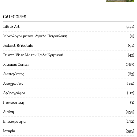
CATEGORIES
Life & Art
471
Mονόλογοι με τον`Αγγελο Πετρουλάκη
4
Podcast & Youtube
91
Private View Με την`Ιριδα Κρητικού
43
Ritsmas Corner
767
Ανυπερθετως
63
Αποχρωσεις
784
Αρθρογράφοι
112
Γεωπολιτική
3
Διεθνη
454
Επικαιροτητα
492
Ιστορία
595