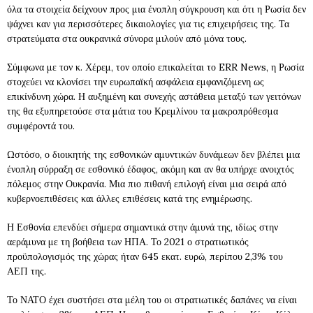
όλα τα στοιχεία δείχνουν προς μια ένοπλη σύγκρουση και ότι η Ρωσία δεν
ψάχνει καν για περισσότερες δικαιολογίες για τις επιχειρήσεις της. Τα
στρατεύματα στα ουκρανικά σύνορα μιλούν από μόνα τους.
Σύμφωνα με τον κ. Χέρεμ, τον οποίο επικαλείται το ERR News, η Ρωσία
στοχεύει να κλονίσει την ευρωπαϊκή ασφάλεια εμφανιζόμενη ως
επικίνδυνη χώρα. Η αυξημένη και συνεχής αστάθεια μεταξύ των γειτόνων
της θα εξυπηρετούσε στα μάτια του Κρεμλίνου τα μακροπρόθεσμα
συμφέροντά του.
Ωστόσο, ο διοικητής της εσθονικών αμυντικών δυνάμεων δεν βλέπει μια
ένοπλη σύρραξη σε εσθονικό έδαφος, ακόμη και αν θα υπήρχε ανοιχτός
πόλεμος στην Ουκρανία. Μια πιο πιθανή επιλογή είναι μια σειρά από
κυβερνοεπιθέσεις και άλλες επιθέσεις κατά της ενημέρωσης.
Η Εσθονία επενδύει σήμερα σημαντικά στην άμυνά της, ιδίως στην
αεράμυνα με τη βοήθεια των ΗΠΑ. Το 2021 ο στρατιωτικός
προϋπολογισμός της χώρας ήταν 645 εκατ. ευρώ, περίπου 2,3% του
ΑΕΠ της.
Το ΝΑΤΟ έχει συστήσει στα μέλη του οι στρατιωτικές δαπάνες να είναι