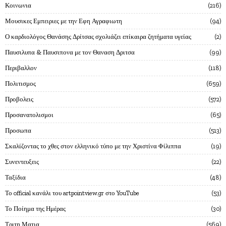
Κοινωνια
216
Μουσικες Εμπειριες με την Εφη Αγραφιωτη
94
Ο καρδιολόγος Θανάσης Δρίτσας σχολιάζει επίκαιρα ζητήματα υγείας
2
Παυσιλυπα & Παυσιπονα με τον Θαναση Δριτσα
99
Περιβαλλον
118
Πολιτισμος
659
Προβολεις
572
Προσανατολισμοι
65
Προσωπα
513
Σκαλίζοντας το χθες στον ελληνικό τύπο με την Χριστίνα Φίλιππα
19
Συνεντευξεις
22
Ταξίδια
48
Το official κανάλι του artpointview.gr στο YouTube
53
Το Ποίημα της Ημέρας
30
Τριτη Ματια
569