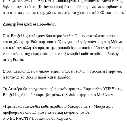
τουλάχιστον 2% του ΑΕΠ. Η πρωθυπουργός της Εσθονίας, Κάγια Κάλας,
δήλωσε την Τετάρτη (19 Ιανουαρίου) ότι η πρόθεση είναι να αυξηθούν οι
στρατιωτικές δαπάνες της χώρας τα επόμενα χρόνια κατά 380 εκατ. ευρώ.
Διαιρεμένοι ξανά οι Ευρωπαίοι
Στις Βρυξέλλες υπάρχουν δυο στρατόπεδα. Οι μεν ανατολικοευρωπαίοι
και οι χώρες της Βαλτικής που πιέζουν για σκληρή απάντηση στη Μόσχα
και από την άλλη πλευρά, οι «μετριοπαθείς», οι οποίοι θέλουν η Ευρώπη
να κρατήσει ψύχραιμή στάση και να εξαντληθεί κάθε περιθώριο διαλόγου
με τη Ρωσία.
Στους μετριοπαθείς ανήκουν χώρες όπως η Ιταλία, η Γαλλία, η Γερμανία,
η Ισπανία, το Βέλγιο
αλλά και η Ελλάδα
.
Τη Δευτέρα θα πραγματοποιηθεί συνάντηση των Ευρωπαίων ΥΠΕΞ στις
Βρυξέλλες όπου θα παρέμβει μέσω τηλεδιάσκεψης και ο Μπλίνκεν.
«Πρέπει να εξαντληθεί κάθε περιθώριο διαλόγου με τη Μόσχα πριν
προβούμε σε οποιαδήποτε επιθετική κίνηση», τόνισε
στο
EURACTIV
Ευρωπαίος διπλωμάτης.