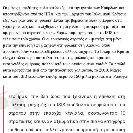
Οι μάχες μεταξύ της πολιτοφυλακής υπό την ηγεσία των Κούρδων, που
υποστηρίζονται από τις ΗΠΑ, και των μαχητών του Ισλαμικού Κράτους
εξαπλώθηκαν από τη φυλακή Σινάα της βορειοανατολικής Συρίας στις
γύρω γειτονιές και εξελίχθηκαν στη μεγαλύτερη σύγκρουση μεταξύ του
αμερικανικού στρατού και των Σύρων συμμάχων του με το ISIS τα
τελευταία τρία χρόνια. Ο αμερικανικός στρατός συμμετείχε στη μάχη
μετά την επίθεση των μαχητών στη φυλακή στη Χασάκα, όπου
προσπαθούσαν να απελευθερώσουν άλλους μαχητές. Το Ισλαμικό Κράτος
ελέγχει τώρα περίπου το ένα τέταρτο της φυλακής και κρατάει
εκατοντάδες ομήρους, πολλοί από τους οποίους είναι παιδιά. Τα παιδιά
αυτά κρατούνται εκεί από την πτώση του χαλιφάτου, το 2019. Μάχες
κατά του ISIS ξέσπασαν επίσης περίπου 150 μίλια μακριά, στη Ρασάφα.
Στο Ιράκ, την ίδια ώρα που ξεκίνησε η επίθεση στη
φυλακή, μαχητές του ISIS εισέβαλαν σε φυλάκιο του
στρατού στην επαρχία Ντιγιάλα, σκοτώνοντας 10
στρατιώτες και έναν αξιωματικό στην πιο θανατηφόρο
επίθεση εδώ και πολλά χρόνια σε ιρακινή στρατιωτική