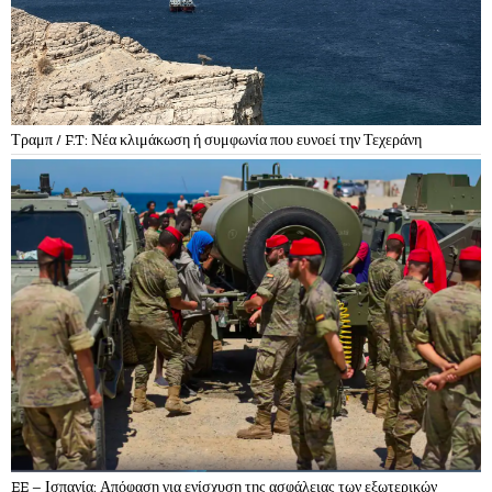
Τραμπ / F.T: Νέα κλιμάκωση ή συμφωνία που ευνοεί την Τεχεράνη
EE – Ισπανία: Απόφαση για ενίσχυση της ασφάλειας των εξωτερικών