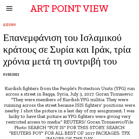
ART POINT VIEW
ΔΙΕΘΝΗ
Επανεμφάνιση του Ισλαμικού
κράτους σε Συρία και Ιράκ, τρία
χρόνια μετά τη συντριβή του
01/02/2022
Kurdish fighters from the People's Protection Units (YPG) run
across a street in Raqqa, Syria, July 3, 2017. Goran Tomasevic:
"They were members of Kurdish YPG militia. They were
running across the street because ISIS fighters' positions were
nearby. I shot the picture in a last day of my assignment. I was
lucky to have that picture as YPG fighters were giving very
restricted access to media." REUTERS/ Goran Tomasevic/File
Photo SEARCH "POY IS" FOR THIS STORY. SEARCH
"REUTERS POY" FOR ALL BEST OF 2017 PACKAGES. TPX
IMAGES OF THE DAY