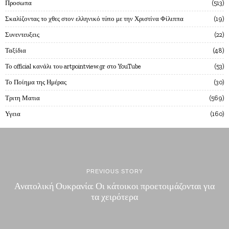
Προσωπα
513
Σκαλίζοντας το χθες στον ελληνικό τύπο με την Χριστίνα Φίλιππα
19
Συνεντευξεις
22
Ταξίδια
48
Το official κανάλι του artpointview.gr στο YouTube
53
Το Ποίημα της Ημέρας
30
Τριτη Ματια
569
Υγεια
160
PREVIOUS STORY
Ανατολική Ουκρανία: Οι κάτοικοι προετοιμάζονται για
τα χειρότερα