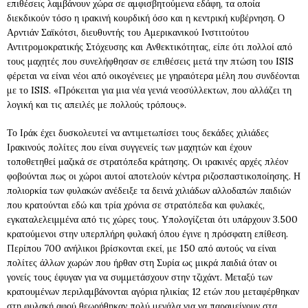
επιθέσεις λαμβάνουν χώρα σε αμφισβητούμενα εδάφη, τα οποία
διεκδικούν τόσο η ιρακινή κουρδική όσο και η κεντρική κυβέρνηση. Ο
Αρντιάν Σαϊκότσι, διευθυντής του Αμερικανικού Ινστιτούτου
Αντιτρομοκρατικής Στόχευσης και Ανθεκτικότητας, είπε ότι πολλοί από
τους μαχητές που συνελήφθησαν σε επιθέσεις μετά την πτώση του ISIS
φέρεται να είναι νέοι από οικογένειες με γηραιότερα μέλη που συνδέονται
με το ISIS. «Πρόκειται για μια νέα γενιά νεοσύλλεκτων, που αλλάζει τη
λογική και τις απειλές με πολλούς τρόπους».
Το Ιράκ έχει δυσκολευτεί να αντιμετωπίσει τους δεκάδες χιλιάδες
Ιρακινούς πολίτες που είναι συγγενείς των μαχητών και έχουν
τοποθετηθεί μαζικά σε στρατόπεδα κράτησης. Οι ιρακινές αρχές πλέον
φοβούνται πως οι χώροι αυτοί αποτελούν κέντρα ριζοσπαστικοποίησης. Η
πολιορκία των φυλακών ανέδειξε τα δεινά χιλιάδων αλλοδαπών παιδιών
που κρατούνται εδώ και τρία χρόνια σε στρατόπεδα και φυλακές,
εγκαταλελειμμένα από τις χώρες τους. Υπολογίζεται ότι υπάρχουν 3.500
κρατούμενοι στην υπερπλήρη φυλακή όπου έγινε η πρόσφατη επίθεση.
Περίπου 700 ανήλικοι βρίσκονται εκεί, με 150 από αυτούς να είναι
πολίτες άλλων χωρών που ήρθαν στη Συρία ως μικρά παιδιά όταν οι
γονείς τους έφυγαν για να συμμετάσχουν στην τζιχάντ. Μεταξύ των
κρατουμένων περιλαμβάνονται αγόρια ηλικίας 12 ετών που μεταφέρθηκαν
στη φυλακή αφού θεωρήθηκαν πολύ μεγάλα για να παραμείνουν στα