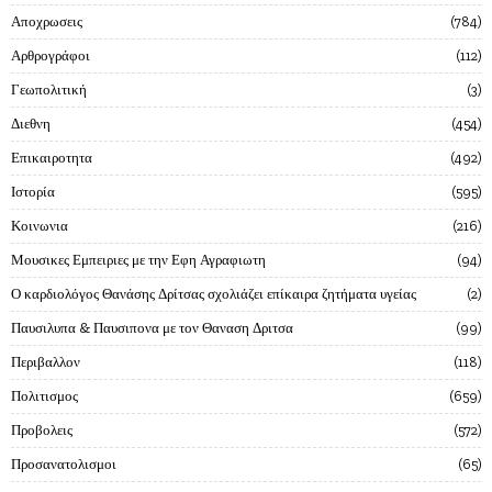
Αποχρωσεις
784
Αρθρογράφοι
112
Γεωπολιτική
3
Διεθνη
454
Επικαιροτητα
492
Ιστορία
595
Κοινωνια
216
Μουσικες Εμπειριες με την Εφη Αγραφιωτη
94
Ο καρδιολόγος Θανάσης Δρίτσας σχολιάζει επίκαιρα ζητήματα υγείας
2
Παυσιλυπα & Παυσιπονα με τον Θαναση Δριτσα
99
Περιβαλλον
118
Πολιτισμος
659
Προβολεις
572
Προσανατολισμοι
65