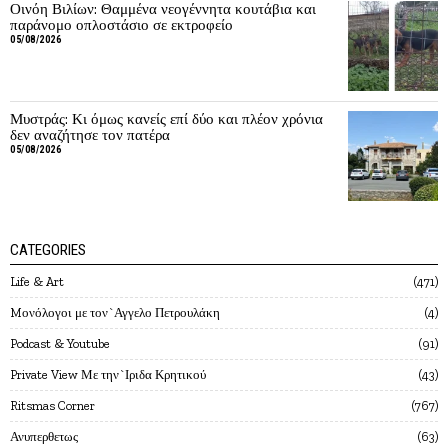
Οινόη Βιλίων: Θαμμένα νεογέννητα κουτάβια και
παράνομο οπλοστάσιο σε εκτροφείο
05/08/2026
Μυστράς: Κι όμως κανείς επί δύο και πλέον χρόνια
δεν αναζήτησε τον πατέρα
05/08/2026
CATEGORIES
Life & Art
471
Mονόλογοι με τον`Αγγελο Πετρουλάκη
4
Podcast & Youtube
91
Private View Με την`Ιριδα Κρητικού
43
Ritsmas Corner
767
Ανυπερθετως
63