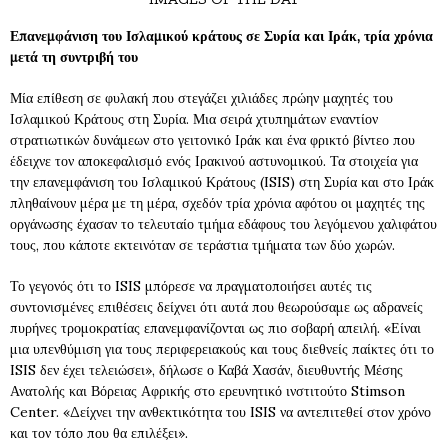
Επανεμφάνιση του Ισλαμικού κράτους σε Συρία και Ιράκ, τρία χρόνια
μετά τη συντριβή του
Μία επίθεση σε φυλακή που στεγάζει χιλιάδες πρώην μαχητές του
Ισλαμικού Κράτους στη Συρία. Μια σειρά χτυπημάτων εναντίον
στρατιωτικών δυνάμεων στο γειτονικό Ιράκ και ένα φρικτό βίντεο που
έδειχνε τον αποκεφαλισμό ενός Ιρακινού αστυνομικού. Τα στοιχεία για
την επανεμφάνιση του Ισλαμικού Κράτους (ISIS) στη Συρία και στο Ιράκ
πληθαίνουν μέρα με τη μέρα, σχεδόν τρία χρόνια αφότου οι μαχητές της
οργάνωσης έχασαν το τελευταίο τμήμα εδάφους του λεγόμενου χαλιφάτου
τους, που κάποτε εκτεινόταν σε τεράστια τμήματα των δύο χωρών.
Το γεγονός ότι το ISIS μπόρεσε να πραγματοποιήσει αυτές τις
συντονισμένες επιθέσεις δείχνει ότι αυτά που θεωρούσαμε ως αδρανείς
πυρήνες τρομοκρατίας επανεμφανίζονται ως πιο σοβαρή απειλή. «Είναι
μια υπενθύμιση για τους περιφερειακούς και τους διεθνείς παίκτες ότι το
ISIS δεν έχει τελειώσει», δήλωσε ο Καβά Χασάν, διευθυντής Μέσης
Ανατολής και Βόρειας Αφρικής στο ερευνητικό ινστιτούτο Stimson
Center. «Δείχνει την ανθεκτικότητα του ISIS να αντεπιτεθεί στον χρόνο
και τον τόπο που θα επιλέξει».