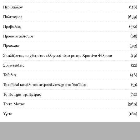
Περιβαλλον
118
Πολιτισμος
659
Προβολεις
572
Προσανατολισμοι
65
Προσωπα
513
Σκαλίζοντας το χθες στον ελληνικό τύπο με την Χριστίνα Φίλιππα
19
Συνεντευξεις
22
Ταξίδια
48
Το official κανάλι του artpointview.gr στο YouTube
53
Το Ποίημα της Ημέρας
30
Τριτη Ματια
569
Υγεια
160