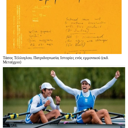
Τάσος Τέλλογλου, Πατριδογνωσία, Ιστορίες ενός εμμονικού (εκδ.
Μεταίχμιο)