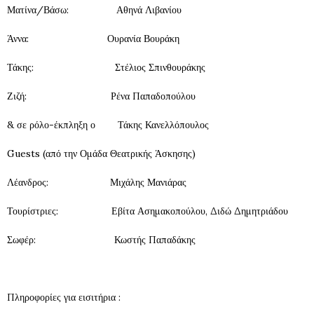
Ματίνα/Βάσω: Αθηνά Λιβανίου
Άννα: Ουρανία Βουράκη
Τάκης: Στέλιος Σπινθουράκης
Ζιζή: Ρένα Παπαδοπούλου
& σε ρόλο-έκπληξη ο Τάκης Κανελλόπουλος
Guests (από την Ομάδα Θεατρικής Άσκησης)
Λέανδρος: Μιχάλης Μανιάρας
Τουρίστριες: Εβίτα Ασημακοπούλου, Διδώ Δημητριάδου
Σωφέρ: Κωστής Παπαδάκης
Πληροφορίες για εισιτήρια :