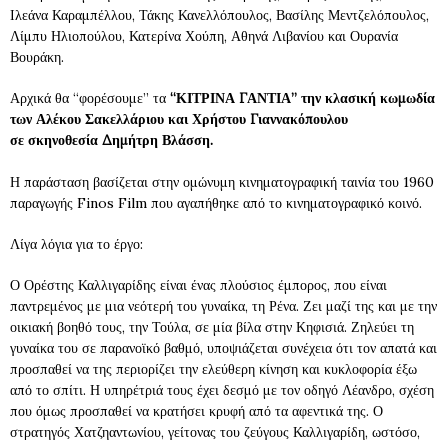
Ιλεάνα Καραμπέλλου, Τάκης Κανελλόπουλος, Βασίλης Μεντζελόπουλος,
Λίμπυ Ηλιοπούλου, Κατερίνα Χούπη, Αθηνά Λιβανίου και Ουρανία
Βουράκη.
Αρχικά θα “φορέσουμε” τα
“ΚΙΤΡΙΝΑ ΓΑΝΤΙΑ” την κλασική κωμωδία
των Αλέκου Σακελλάριου και Χρήστου Γιαννακόπουλου
σε σκηνοθεσία Δημήτρη Βλάσση.
Η παράσταση βασίζεται στην ομώνυμη κινηματογραφική ταινία του 1960
παραγωγής Finos Film που αγαπήθηκε από το κινηματογραφικό κοινό.
Λίγα λόγια για το έργο:
Ο Ορέστης Καλλιγαρίδης είναι ένας πλούσιος έμπορος, που είναι
παντρεμένος με μια νεότερή του γυναίκα, τη Ρένα. Ζει μαζί της και με την
οικιακή βοηθό τους, την Τούλα, σε μία βίλα στην Κηφισιά. Ζηλεύει τη
γυναίκα του σε παρανοϊκό βαθμό, υποψιάζεται συνέχεια ότι τον απατά και
προσπαθεί να της περιορίζει την ελεύθερη κίνηση και κυκλοφορία έξω
από το σπίτι. Η υπηρέτριά τους έχει δεσμό με τον οδηγό Λέανδρο, σχέση
που όμως προσπαθεί να κρατήσει κρυφή από τα αφεντικά της. Ο
στρατηγός Χατζηαντωνίου, γείτονας του ζεύγους Καλλιγαρίδη, ωστόσο,