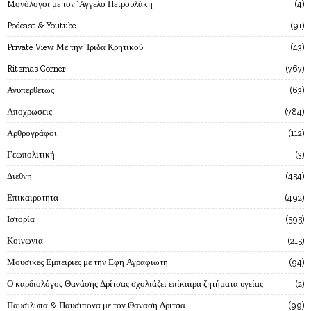
Mονόλογοι με τον`Αγγελο Πετρουλάκη
4
Podcast & Youtube
91
Private View Με την`Ιριδα Κρητικού
43
Ritsmas Corner
767
Ανυπερθετως
63
Αποχρωσεις
784
Αρθρογράφοι
112
Γεωπολιτική
3
Διεθνη
454
Επικαιροτητα
492
Ιστορία
595
Κοινωνια
215
Μουσικες Εμπειριες με την Εφη Αγραφιωτη
94
Ο καρδιολόγος Θανάσης Δρίτσας σχολιάζει επίκαιρα ζητήματα υγείας
2
Παυσιλυπα & Παυσιπονα με τον Θαναση Δριτσα
99