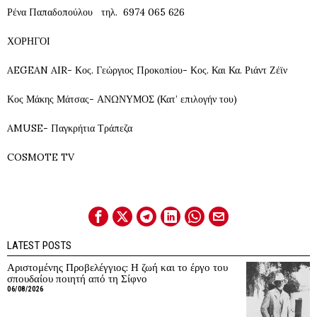
Ρένα Παπαδοπούλου τηλ. 6974 065 626
ΧΟΡΗΓΟΙ
AEGEAN AIR- Κος. Γεώργιος Προκοπίου- Κος. Και Κα. Ριάντ Ζέϊν
Κος Μάκης Μάτσας- ΑΝΩΝΥΜΟΣ (Κατ’ επιλογήν του)
AMUSE- Παγκρήτια Τράπεζα
COSMOTE TV
LATEST POSTS
Αριστομένης Προβελέγγιος: Η ζωή και το έργο του
σπουδαίου ποιητή από τη Σίφνο
06/08/2026