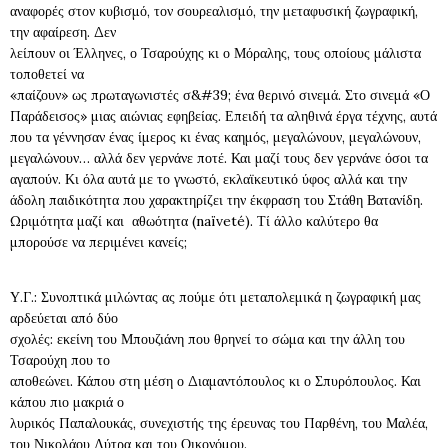
αναφορές στον κυβισμό, τον σουρεαλισμό, την μεταφυσική ζωγραφική,
την αφαίρεση. Δεν
λείπουν οι Έλληνες, ο Τσαρούχης κι ο Μόραλης, τους οποίους μάλιστα
τοποθετεί να
«παίζουν» ως πρωταγωνιστές σ&#39; ένα θερινό σινεμά. Στο σινεμά «Ο
Παράδεισος» μιας αιώνιας εφηβείας. Επειδή τα αληθινά έργα τέχνης, αυτά
που τα γέννησαν ένας ίμερος κι ένας καημός, μεγαλώνουν, μεγαλώνουν,
μεγαλώνουν… αλλά δεν γερνάνε ποτέ. Και μαζί τους δεν γερνάνε όσοι τα
αγαπούν. Κι όλα αυτά με το γνωστό, εκλαϊκευτικό ύφος αλλά και την
άδολη παιδικότητα που χαρακτηρίζει την έκφραση του Στάθη Βατανίδη.
Ωριμότητα μαζί και αθωότητα (naïveté). Τί άλλο καλύτερο θα
μπορούσε να περιμένει κανείς;
Υ.Γ.: Συνοπτικά μιλώντας ας πούμε ότι μεταπολεμικά η ζωγραφική μας
αρδεύεται από δύο
σχολές: εκείνη του Μπουζιάνη που θρηνεί το σώμα και την άλλη του
Τσαρούχη που το
αποθεώνει. Κάπου στη μέση ο Διαμαντόπουλος κι ο Σπυρόπουλος. Και
κάπου πιο μακριά ο
λυρικός Παπαλουκάς, συνεχιστής της έρευνας του Παρθένη, του Μαλέα,
του Νικολάου Λύτρα και του Οικονόμου.