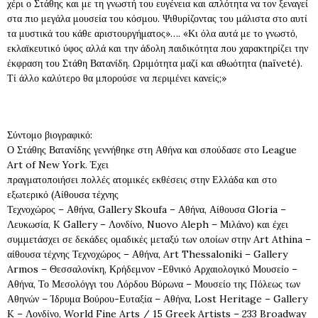
χέρι ο Στάθης και με τη γνωστή του ευγένεια και απλότητα να τον ξεναγεί
στα πιο μεγάλα μουσεία του κόσμου. Ψιθυρίζοντας του μάλιστα στο αυτί
τα μυστικά του κάθε αριστουργήματος»…. «Κι όλα αυτά με το γνωστό,
εκλαϊκευτικό ύφος αλλά και την άδολη παιδικότητα που χαρακτηρίζει την
έκφραση του Στάθη Βατανίδη. Ωριμότητα μαζί και αθωότητα (naïveté).
Τί άλλο καλύτερο θα μπορούσε να περιμένει κανείς;»
Σύντομο βιογραφικό:
Ο Στάθης Βατανίδης γεννήθηκε στη Αθήνα και σπούδασε στο League
Art of New York. Έχει
πραγματοποιήσει πολλές ατομικές εκθέσεις στην Ελλάδα και στο
εξωτερικό (Αίθουσα τέχνης
Τεχνοχώρος – Αθήνα, Gallery Skoufa – Αθήνα, Αίθουσα Gloria –
Λευκωσία, K Gallery – Λονδίνο, Nuovo Aleph – Μιλάνο) και έχει
συμμετάσχει σε δεκάδες ομαδικές μεταξύ των οποίων στην Art Athina –
αίθουσα τέχνης Τεχνοχώρος – Αθήνα, Art Thessaloniki – Gallery
Armos – Θεσσαλονίκη, Κρήδεμνον -Εθνικό Αρχαιολογικό Μουσείο –
Αθήνα, Το Μεσολόγγι του Λόρδου Βύρωνα – Μουσείο της Πόλεως των
Αθηνών – Ίδρυμα Βούρου-Ευταξία – Αθήνα, Lost Heritage – Gallery
K – Λονδίνο, World Fine Arts / 15 Greek Artists – 233 Broadway