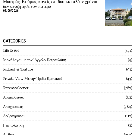
Μυστράς: Κι όμως κανείς επί δύο και πλέον χρόνια
δεν αναζήτησε τον πατέρα
05/08/2026
CATEGORIES
Life & Art
471
Mονόλογοι με τον`Αγγελο Πετρουλάκη
4
Podcast & Youtube
91
Private View Με την`Ιριδα Κρητικού
43
Ritsmas Corner
767
Ανυπερθετως
63
Αποχρωσεις
784
Αρθρογράφοι
112
Γεωπολιτική
3
Διεθνη
454