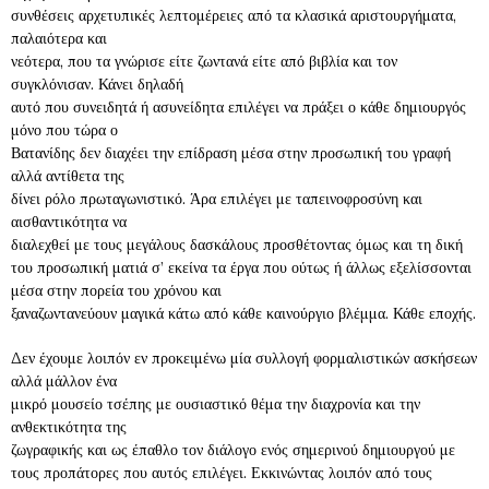
συνθέσεις αρχετυπικές λεπτομέρειες από τα κλασικά αριστουργήματα,
παλαιότερα και
νεότερα, που τα γνώρισε είτε ζωντανά είτε από βιβλία και τον
συγκλόνισαν. Κάνει δηλαδή
αυτό που συνειδητά ή ασυνείδητα επιλέγει να πράξει ο κάθε δημιουργός
μόνο που τώρα ο
Βατανίδης δεν διαχέει την επίδραση μέσα στην προσωπική του γραφή
αλλά αντίθετα της
δίνει ρόλο πρωταγωνιστικό. Άρα επιλέγει με ταπεινοφροσύνη και
αισθαντικότητα να
διαλεχθεί με τους μεγάλους δασκάλους προσθέτοντας όμως και τη δική
του προσωπική ματιά σ’ εκείνα τα έργα που ούτως ή άλλως εξελίσσονται
μέσα στην πορεία του χρόνου και
ξαναζωντανεύουν μαγικά κάτω από κάθε καινούργιο βλέμμα. Κάθε εποχής.
Δεν έχουμε λοιπόν εν προκειμένω μία συλλογή φορμαλιστικών ασκήσεων
αλλά μάλλον ένα
μικρό μουσείο τσέπης με ουσιαστικό θέμα την διαχρονία και την
ανθεκτικότητα της
ζωγραφικής και ως έπαθλο τον διάλογο ενός σημερινού δημιουργού με
τους προπάτορες που αυτός επιλέγει. Εκκινώντας λοιπόν από τους