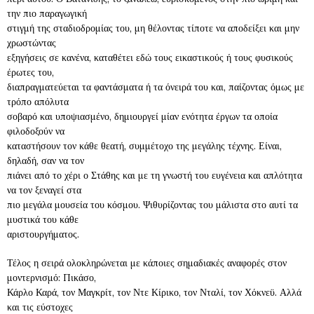
την πιο παραγωγική
στιγμή της σταδιοδρομίας του, μη θέλοντας τίποτε να αποδείξει και μην
χρωστώντας
εξηγήσεις σε κανένα, καταθέτει εδώ τους εικαστικούς ή τους φυσικούς
έρωτες του,
διαπραγματεύεται τα φαντάσματα ή τα όνειρά του και, παίζοντας όμως με
τρόπο απόλυτα
σοβαρό και υποψιασμένο, δημιουργεί μίαν ενότητα έργων τα οποία
φιλοδοξούν να
καταστήσουν τον κάθε θεατή, συμμέτοχο της μεγάλης τέχνης. Είναι,
δηλαδή, σαν να τον
πιάνει από το χέρι ο Στάθης και με τη γνωστή του ευγένεια και απλότητα
να τον ξεναγεί στα
πιο μεγάλα μουσεία του κόσμου. Ψιθυρίζοντας του μάλιστα στο αυτί τα
μυστικά του κάθε
αριστουργήματος.
Τέλος η σειρά ολοκληρώνεται με κάποιες σημαδιακές αναφορές στον
μοντερνισμό: Πικάσο,
Κάρλο Καρά, τον Μαγκρίτ, τον Ντε Κίρικο, τον Νταλί, τον Χόκνεϋ. Αλλά
και τις εύστοχες