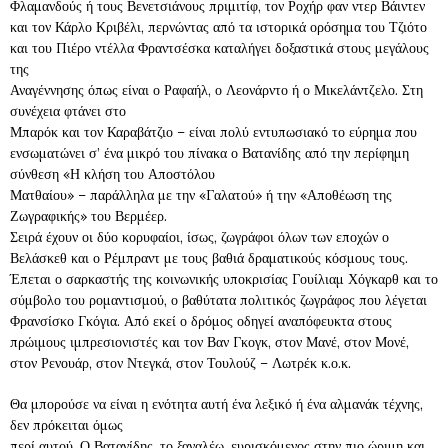
Φλαμανδούς ή τους Βενετσιάνους πριμιτίφ, τον Ροχήρ φαν ντερ Βάιντεν
και τον Κάρλο Κριβέλι, περνώντας από τα ιστορικά ορόσημα του Τζιότο
και του Πιέρο ντέλλα Φραντσέσκα καταλήγει δοξαστικά στους μεγάλους
της
Αναγέννησης όπως είναι ο Ραφαήλ, ο Λεονάρντο ή ο Μικελάντζελο. Στη
συνέχεια φτάνει στο
Μπαρόκ και τον Καραβάτζιο – είναι πολύ εντυπωσιακό το εύρημα που
ενσωματώνει σ’ ένα μικρό του πίνακα ο Βατανίδης από την περίφημη
σύνθεση «Η κλήση του Αποστόλου
Ματθαίου» – παράλληλα με την «Γαλατού» ή την «Αποθέωση της
Ζωγραφικής» του Βερμέερ.
Σειρά έχουν οι δύο κορυφαίοι, ίσως, ζωγράφοι όλων των εποχών ο
Βελάσκεθ και ο Ρέμπραντ με τους βαθιά δραματικούς κόσμους τους.
Έπεται ο σαρκαστής της κοινωνικής υποκρισίας Γουίλιαμ Χόγκαρθ και το
σύμβολο του ρομαντισμού, ο βαθύτατα πολιτικός ζωγράφος που λέγεται
Φρανσίσκο Γκόγια. Από εκεί ο δρόμος οδηγεί αναπόφευκτα στους
πρώιμους ιμπρεσιονιστές και τον Βαν Γκογκ, στον Μανέ, στον Μονέ,
στον Ρενουάρ, στον Ντεγκά, στον Τουλούζ – Λωτρέκ κ.ο.κ.
Θα μπορούσε να είναι η ενότητα αυτή ένα λεξικό ή ένα αλμανάκ τέχνης,
δεν πρόκειται όμως
περί αυτού. Ο Βατανίδης, το ξαναλέω, ευρισκόμενος στην πιο ώριμη και