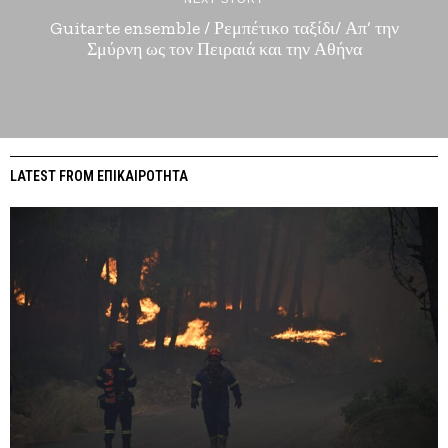
Guitarte ensemble / Ρεμπέτικο ταξίδι/ Απ’ την
Σμύρνη ως τον Πειραιά και την Αθήνα
LATEST FROM ΕΠΙΚΑΙΡΟΤΗΤΑ