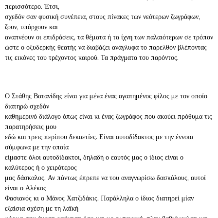
περισσότερο. Έτσι,
σχεδόν σαν φυσική συνέπεια, στους πίνακες των νεότερων ζωγράφων,
ζουν, υπάρχουν και
αναπνέουν οι επιδράσεις, τα θέματα ή τα ίχνη των παλαιότερων σε τρόπον
ώστε ο οξυδερκής θεατής να διαβάζει ανάγλυφα το παρελθόν βλέποντας
τις εικόνες του τρέχοντος καιρού. Τα πράγματα του παρόντος.
Ο Στάθης Βατανίδης είναι για μένα ένας αγαπημένος φίλος με τον οποίο
διατηρώ σχεδόν
καθημερινό διάλογο όπως είναι κι ένας ζωγράφος που ακούει πρόθυμα τις
παρατηρήσεις μου
εδώ και τρεις περίπου δεκαετίες. Είναι αυτοδίδακτος με την έννοια
σύμφωνα με την οποία
είμαστε όλοι αυτοδίδακτοι, δηλαδή ο εαυτός μας ο ίδιος είναι ο
καλύτερος ή ο χειρότερος
μας δάσκαλος. Αν πάντως έπρεπε να του αναγνωρίσω δασκάλους, αυτοί
είναι ο Αλέκος
Φασιανός κι ο Μάνος Χατζιδάκις. Παράλληλα ο ίδιος διατηρεί μίαν
εξαίσια σχέση με τη λαϊκή