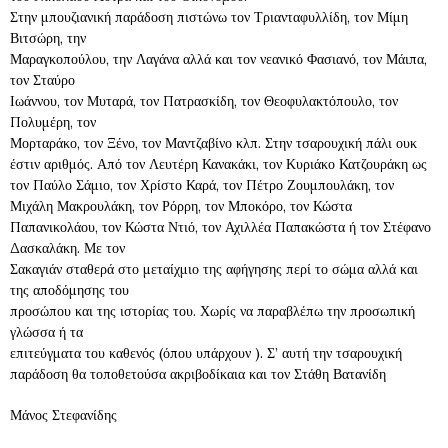
Στην μπουζιανική παράδοση πιστώνω τον Τριανταφυλλίδη, τον Μίμη
Βιτσώρη, την
Μαραγκοπούλου, την Λαγάνα αλλά και τον νεανικό Φασιανό, τον Μάιπα,
τον Σταύρο
Ιωάννου, τον Μυταρά, τον Πατρασκίδη, τον Θεοφυλακτόπουλο, τον
Πολυμέρη, τον
Μορταράκο, τον Ξένο, τον Μαντζαβίνο κλπ. Στην τσαρουχική πάλι ουκ
έστιν αριθμός. Από τον Λευτέρη Κανακάκι, τον Κυριάκο Κατζουράκη ως
τον Παύλο Σάμιο, τον Χρίστο Καρά, τον Πέτρο Ζουμπουλάκη, τον
Μιχάλη Μακρουλάκη, τον Ρόρρη, τον Μποκόρο, τον Κώστα
Παπανικολάου, τον Κώστα Ντιό, τον Αχιλλέα Παπακώστα ή τον Στέφανο
Δασκαλάκη. Με τον
Σακαγιάν σταθερά στο μεταίχμιο της αφήγησης περί το σώμα αλλά και
της αποδόμησης του
προσώπου και της ιστορίας του. Χωρίς να παραβλέπω την προσωπική
γλώσσα ή τα
επιτεύγματα του καθενός (όπου υπάρχουν ). Σ’ αυτή την τσαρουχική
παράδοση θα τοποθετούσα ακριβοδίκαια και τον Στάθη Βατανίδη
Μάνος Στεφανίδης