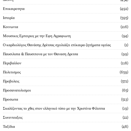
Επικαιροτητα
492
Ιστορία
595
Κοινωνια
216
Μουσικες Εμπειριες με την Εφη Αγραφιωτη
94
Ο καρδιολόγος Θανάσης Δρίτσας σχολιάζει επίκαιρα ζητήματα υγείας
2
Παυσιλυπα & Παυσιπονα με τον Θαναση Δριτσα
99
Περιβαλλον
118
Πολιτισμος
659
Προβολεις
572
Προσανατολισμοι
65
Προσωπα
513
Σκαλίζοντας το χθες στον ελληνικό τύπο με την Χριστίνα Φίλιππα
19
Συνεντευξεις
22
Ταξίδια
48