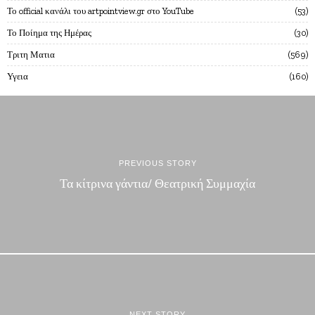
Το official κανάλι του artpointview.gr στο YouTube
53
Το Ποίημα της Ημέρας
30
Τριτη Ματια
569
Υγεια
160
PREVIOUS STORY
Τα κίτρινα γάντια/ Θεατρική Συμμαχία
NEXT STORY