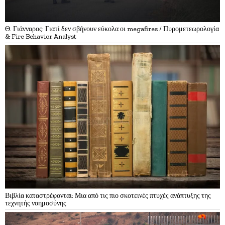
Θ. Γιάνναρος: Γιατί δεν σβήνουν εύκολα οι megafires / Πυρομετεωρολογία
& Fire Behavior Analyst
Βιβλία καταστρέφονται: Μια από τις πιο σκοτεινές πτυχές ανάπτυξης της
τεχνητής νοημοσύνης