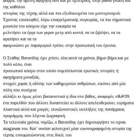
φόρμα, την άμεση αφήγηση όσο και με εμπειρική, πλην βαθιά γνώση και
της καθόλου
ιστορίας της τέχνης αλλά και πιο εξειδικευμένα του μοντερνισμού.
Έχοντας επισκεφθεί, λόγω επαγγελματικής συγκυρίας, τα πιο σημαντικά
μουσεία του κόσμου είχε την ευκαιρία να
μελετήσει τα έργα των γκραν μετρ από κοντά, να τα ζηλέψει, να τα
αγαπήσει και να τα
αφομοιώσει με παραγωγικό τρόπο, στην προσωπική του έρευνα.
Ο Στάθης Βατανίδης έχει χτίσει, όλα αυτά τα χρόνια, βήμα-βήμα και με
πολύ κόπο, έναν
προσωπικό κόσμο στον οποίο συμπλέκονται ερωτικές ιστορίες ή
αφηγήματα μοναξιάς,
στιγμές χαράς ή οδύνης των καθημερινών ανθρώπων, εικόνες από μία
πόλη που συνέχεια
αλλάζει κι όμως μένει βασανιστικά η ίδια στο βάθος, αναφορές σ&#39;
ένα παρελθόν που άλλοτε δυναστεύει κι άλλοτε απελευθερώνει, ευρήματα
πλαστικά αλλά και μικρές, ιλουζιονιστικές εκπλήξεις της πανάρχαιας
προμάμμης που λέγεται ζωγραφική.
Τα τελευταία χρόνια, νομίζω, ο Βατανίδης έχει δημιουργήσει το opus
magnum του. Κατ’ ουσίαν φιλοτεχνεί μίαν εικονογραφημένη ιστορία της
τέχνης ενσωματώνοντας στις δικές του