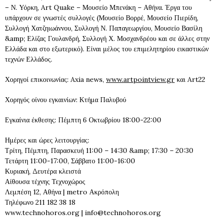
– Ν. Υόρκη, Art Quake – Μουσείο Μπενάκη – Αθήνα. Έργα του
υπάρχουν σε γνωστές συλλογές (Μουσείο Βορρέ, Μουσείο Πιερίδη,
Συλλογή Χατζηιωάννου, Συλλογή Ν. Παπαγεωργίου, Μουσείο Βασίλη
&amp; Ελίζας Γουλανδρή, Συλλογή Χ. Μοσχανδρέου και σε άλλες στην
Ελλάδα και στο εξωτερικό). Είναι μέλος του επιμελητηρίου εικαστικών
τεχνών Ελλάδος.
Χορηγοί επικοινωνίας: Axia news,
www.artpointview.gr
και Art22
Χορηγός οίνου εγκαινίων: Κτήμα Παλυβού
Εγκαίνια έκθεσης: Πέμπτη 6 Οκτωβρίου 18:00-22:00
Ημέρες και ώρες λειτουργίας:
Τρίτη, Πέμπτη, Παρασκευή 11:00 – 14:30 &amp; 17:30 – 20:30
Τετάρτη 11:00-17:00, Σάββατο 11:00-16:00
Κυριακή, Δευτέρα κλειστά
Αίθουσα τέχνης Τεχνοχώρος
Λεμπέση 12, Αθήνα | metro Ακρόπολη
Τηλέφωνο 211 182 38 18
www.technohoros.org | info@technohoros.org