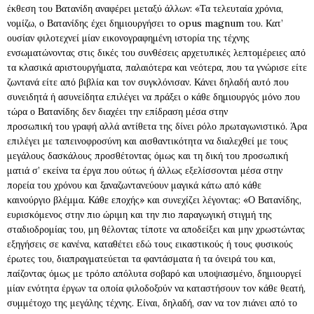
έκθεση του Βατανίδη αναφέρει μεταξύ άλλων: «Τα τελευταία χρόνια,
νομίζω, ο Βατανίδης έχει δημιουργήσει το opus magnum του. Κατ’
ουσίαν φιλοτεχνεί μίαν εικονογραφημένη ιστορία της τέχνης
ενσωματώνοντας στις δικές του συνθέσεις αρχετυπικές λεπτομέρειες από
τα κλασικά αριστουργήματα, παλαιότερα και νεότερα, που τα γνώρισε είτε
ζωντανά είτε από βιβλία και τον συγκλόνισαν. Κάνει δηλαδή αυτό που
συνειδητά ή ασυνείδητα επιλέγει να πράξει ο κάθε δημιουργός μόνο που
τώρα ο Βατανίδης δεν διαχέει την επίδραση μέσα στην
προσωπική του γραφή αλλά αντίθετα της δίνει ρόλο πρωταγωνιστικό. Άρα
επιλέγει με ταπεινοφροσύνη και αισθαντικότητα να διαλεχθεί με τους
μεγάλους δασκάλους προσθέτοντας όμως και τη δική του προσωπική
ματιά σ’ εκείνα τα έργα που ούτως ή άλλως εξελίσσονται μέσα στην
πορεία του χρόνου και ξαναζωντανεύουν μαγικά κάτω από κάθε
καινούργιο βλέμμα. Κάθε εποχής» και συνεχίζει λέγοντας: «Ο Βατανίδης,
ευρισκόμενος στην πιο ώριμη και την πιο παραγωγική στιγμή της
σταδιοδρομίας του, μη θέλοντας τίποτε να αποδείξει και μην χρωστώντας
εξηγήσεις σε κανένα, καταθέτει εδώ τους εικαστικούς ή τους φυσικούς
έρωτες του, διαπραγματεύεται τα φαντάσματα ή τα όνειρά του και,
παίζοντας όμως με τρόπο απόλυτα σοβαρό και υποψιασμένο, δημιουργεί
μίαν ενότητα έργων τα οποία φιλοδοξούν να καταστήσουν τον κάθε θεατή,
συμμέτοχο της μεγάλης τέχνης. Είναι, δηλαδή, σαν να τον πιάνει από το