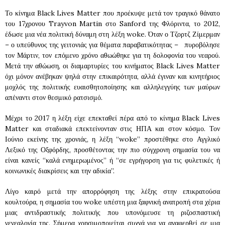
Το κίνημα Black Lives Matter που προέκυψε μετά τον τραγικό θάνατο
του 17χρονου Trayvon Martin στο Sanford της Φλόριντα, το 2012,
έδωσε μια νέα πολιτική δύναμη στη λέξη woke. Όταν ο Τζορτζ Ζίμερμαν
– ο υπεύθυνος της γειτονιάς για θέματα παραβατικότητας – πυροβόλησε
τον Μάρτιν, τον επόμενο χρόνο αθωώθηκε για τη δολοφονία του νεαρού.
Μετά την αθώωση, οι διαμαρτυρίες του κινήματος Black Lives Matter
όχι μόνον ανέβηκαν ψηλά στην επικαιρότητα, αλλά έγιναν και κινητήριος
μοχλός της πολιτικής ευαισθητοποίησης και αλληλεγγύης των μαύρων
απέναντι στον θεσμικό ρατσισμό.
Μέχρι το 2017 η λέξη είχε επεκταθεί πέρα από το κίνημα Black Lives
Matter και σταδιακά επεκτείνονταν στις ΗΠΑ και στον κόσμο. Τον
Ιούνιο εκείνης της χρονιάς, η λέξη “woke” προστέθηκε στο Αγγλικό
Λεξικό της Οξφόρδης, προσθέτοντας την πιο σύγχρονη σημασία του να
είναι κανείς “καλά ενημερωμένος” ή “σε εγρήγορση για τις φυλετικές ή
κοινωνικές διακρίσεις και την αδικία”.
Λίγο καιρό μετά την απορρόφηση της λέξης στην επικρατούσα
κουλτούρα, η σημασία του woke υπέστη μια ξαφνική ανατροπή στα χέρια
μιας αντιδραστικής πολιτικής που υπονόμευσε τη ριζοσπαστική
γενεαλογία της. Σήμερα χρησιμοποιείται συχνά για να αναφερθεί σε μια