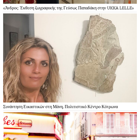
«Άνδρος: Έκθεση ζωγραφικής της Γεύσως Παπαδάκη στην UKKA LELLE»
Συνάντηση Εικαστικών στη Μάνη, Πολιτιστικό Κέντρο Κότρωνα