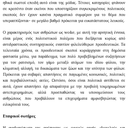
ηθικά σωστοί επειδή αυτό είναι της μόδας. Τέτοιες κατηγορίες φτάνουν
σε κρεσέντο όταν εκείνοι που υποστηρίζουν συγκεκριμένους πολιτικούς
σκοπούς δεν έχουν κανένα πραγματικό συμφέρον για το θέμα που
υπερασπίζονται- σε μεγάλο βαθμό πρόκειται για ευκατάστατους λευκούς.
Ο χαρακτηρισμός των ανθρώπων ως woke, με αυτή την αρνητική έννοια,
είναι μέρος ενός πολιτιστικού πολέμου που διεξάγεται κυρίως από
αντιδραστικούς συντηρητικούς εναντίον φιλελεύθερων προοδευτικών. Τα
τελευταία χρόνια, οι προοδευτικοί σκοποί κυριάρχησαν στη δημόσια
φαντασία μέσω, για παράδειγμα, των πολύ προβεβλημένων συζητήσεων
για τον ρατσισμό, τον γάμο μεταξύ ατόμων του ιδίου φύλου, την
κλιματική αλλαγή, τα δικαιώματα των ζώων και την ισότητα των φύλων.
Πρόκειται για σοβαρές απαντήσεις σε παγιωμένες κοινωνικές, πολιτικές
και περιβαλλοντικές αιτίες. Ωστόσο, όσοι είναι πολιτικά αντίθετοι σε
αυτά, έχουν απαντήσει όχι απαραίτητα με την προβολή τεκμηριωμένων
αντεπιχειρημάτων, αλλά προσπαθώντας να υπονομεύσουν τους
ανθρώπους που προβάλλουν τα επιχειρήματα αμφισβητώντας την
ειλικρίνειά τους.
Εταιρικοί σωτήρες
Η αναδιατύπωση της αφύπνισης ως εγγενώς ρηχής, ιδιοτελούς και