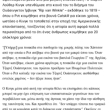
Λούθερ Κινγκ υπενθύμισε στο κοινό του το διήγημα του
Ουάσινγκτον Ίρβινγκ “Rip van Winkle” – εκδόθηκε το 1819 –
όπου ο Ριπ κοιμήθηκε στα βουνά Catskill για είκοσι χρόνια,
ωστόσο ο Κινγκ το τοποθετεί στην εποχή της Αμερικανικής
επανάστασης, τονίζοντας ότι η ιστορία αυτή αφορά πολλά
περισσότερα από το ότι ένας άνθρωπος κοιμήθηκε για 20
ολόκληρα χρόνια:
“[Υπήρχε] μια πινακίδα στο πανδοχείο της μικρής πόλης του Χάντσον
από την οποία ο Ριπ ανέβηκε στο βουνό για τον μακρύ ύπνο του. Όταν
ανέβηκε, η πινακίδα είχε μια εικόνα του βασιλιά Γεωργίου Γ’ της Αγγλίας.
Όταν κατέβηκε, είκοσι χρόνια αργότερα, η πινακίδα είχε μια εικόνα του
Τζορτζ Ουάσινγκτον, του πρώτου προέδρου των Ηνωμένων Πολιτειών.
Όταν ο Ριπ κοίταξε την εικόνα του Τζορτζ Ουάσινγκτον, αισθάνθηκε
εντελώς χαμένος – δεν ήξερε ποιος ήταν”.
Ο Κινγκ μέσα από αυτή την ιστορία θέλει να επισημάνει ότι κάποιος
μπορεί να μην έχει επίγνωση των επαναστατικών γεγονότων που τον
περιβάλλουν και, μέσω αυτής της άγνοιας να χάσει την ίδια την αίσθηση
της ταυτότητάς του. Και προσθέτει ότι “δεν υπάρχει τίποτα πιο τραγικό
από το να κοιμάσαι κατά τη διάρκεια μιας επανάστασης”. Οφείλεις εν