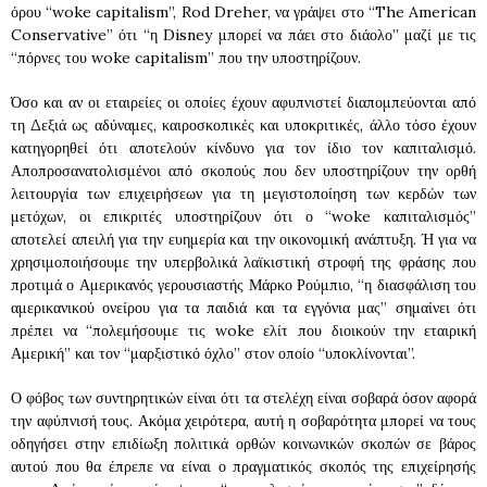
όρου “woke capitalism”, Rod Dreher, να γράψει στο “The American
Conservative” ότι “η Disney μπορεί να πάει στο διάολο” μαζί με τις
“πόρνες του woke capitalism” που την υποστηρίζουν.
Όσο και αν οι εταιρείες οι οποίες έχουν αφυπνιστεί διαπομπεύονται από
τη Δεξιά ως αδύναμες, καιροσκοπικές και υποκριτικές, άλλο τόσο έχουν
κατηγορηθεί ότι αποτελούν κίνδυνο για τον ίδιο τον καπιταλισμό.
Αποπροσανατολισμένοι από σκοπούς που δεν υποστηρίζουν την ορθή
λειτουργία των επιχειρήσεων για τη μεγιστοποίηση των κερδών των
μετόχων, οι επικριτές υποστηρίζουν ότι ο “woke καπιταλισμός”
αποτελεί απειλή για την ευημερία και την οικονομική ανάπτυξη. Ή για να
χρησιμοποιήσουμε την υπερβολικά λαϊκιστική στροφή της φράσης που
προτιμά ο Αμερικανός γερουσιαστής Μάρκο Ρούμπιο, “η διασφάλιση του
αμερικανικού ονείρου για τα παιδιά και τα εγγόνια μας” σημαίνει ότι
πρέπει να “πολεμήσουμε τις woke ελίτ που διοικούν την εταιρική
Αμερική” και τον “μαρξιστικό όχλο” στον οποίο “υποκλίνονται”.
Ο φόβος των συντηρητικών είναι ότι τα στελέχη είναι σοβαρά όσον αφορά
την αφύπνισή τους. Ακόμα χειρότερα, αυτή η σοβαρότητα μπορεί να τους
οδηγήσει στην επιδίωξη πολιτικά ορθών κοινωνικών σκοπών σε βάρος
αυτού που θα έπρεπε να είναι ο πραγματικός σκοπός της επιχείρησής