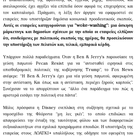
ανειλικρινούς έχει αγγίξει νέα επίπεδα όσον αφορά τις επιχειρήσεις και
τον καπιταλισμό. Πράγματι, η λέξη δεν άργησε να εφαρμοστεί σε
εταιρείες που υποστήριζαν δημόσια κοινωνικά προοδευτικούς σκοπούς.
Αυτές οι εταιρείες κατηγορούνται για “woke-washing”: μια άσκηση
μάρκετινγκ και δημοσίων σχέσεων με την οποία οι εταιρείες ελπίζουν
ότι, συνδεόμενες με πολιτικούς σκοπούς της ημέρας, θα προσελκύσουν
την υποστήριξη των πελατών και, τελικά, εμπορικά κέρδη.
Υπάρχουν πολλά παραδείγματα. Όταν η Ben & Jerry’s παρουσίασε τη
γεύση παγωτού Pecan Resist για να “αντισταθεί ειρηνικά στις
οπισθοδρομικές πολιτικές της κυβέρνησης Trump”, το Fox News
ανέφερε: “Η Ben & Jerry’s έχει μια νέα γεύση παγωτού, αφιερωμένη
στην αντίσταση. Και όπως και η αντίσταση, περιέχει ξηρούς καρπούς”.
Συνέχισαν να το απορρίπτουν ως “άλλο ένα παράδειγμα του πώς η
αριστερά εισάγει την πολιτική στα πάντα”.
Μόλις πρόσφατα η Disney ενεπλάκη στη συζήτηση σχετικά με το
νομοσχέδιο της Φλόριντα “μη λες γκέι”, το οποίο επιδιώκει να
απαγορεύσει την ένταξη της ταυτότητας φύλου και των διαφορετικών
σεξουαλικοτήτων στα σχολικά προγράμματα σπουδών. Η υποστήριξη της
εταιρείας στους ΛΟΑΤΚΙ+ υπαλλήλους της οδήγησε τον εφευρέτη του