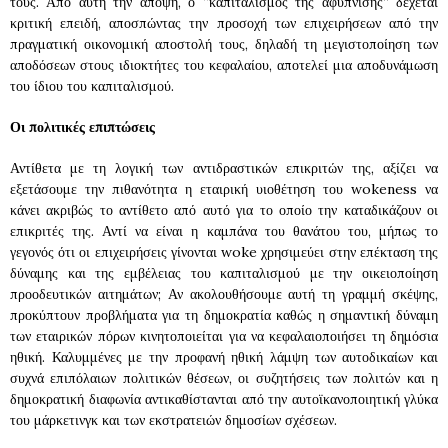
τους. Από αυτή την άποψη, ο “καπιταλισμός της αφύπνισης” δέχεται
κριτική επειδή, αποσπώντας την προσοχή των επιχειρήσεων από την
πραγματική οικονομική αποστολή τους, δηλαδή τη μεγιστοποίηση των
αποδόσεων στους ιδιοκτήτες του κεφαλαίου, αποτελεί μια αποδυνάμωση
του ίδιου του καπιταλισμού.
Οι πολιτικές επιπτώσεις
Αντίθετα με τη λογική των αντιδραστικών επικριτών της, αξίζει να
εξετάσουμε την πιθανότητα η εταιρική υιοθέτηση του wokeness να
κάνει ακριβώς το αντίθετο από αυτό για το οποίο την καταδικάζουν οι
επικριτές της. Αντί να είναι η καμπάνα του θανάτου του, μήπως το
γεγονός ότι οι επιχειρήσεις γίνονται woke χρησιμεύει στην επέκταση της
δύναμης και της εμβέλειας του καπιταλισμού με την οικειοποίηση
προοδευτικών αιτημάτων; Αν ακολουθήσουμε αυτή τη γραμμή σκέψης,
προκύπτουν προβλήματα για τη δημοκρατία καθώς η σημαντική δύναμη
των εταιρικών πόρων κινητοποιείται για να κεφαλαιοποιήσει τη δημόσια
ηθική. Καλυμμένες με την προφανή ηθική λάμψη των αυτοδικαίων και
συχνά επιπόλαιων πολιτικών θέσεων, οι συζητήσεις των πολιτών και η
δημοκρατική διαφωνία αντικαθίστανται από την αυτοϊκανοποιητική γλύκα
του μάρκετινγκ και των εκστρατειών δημοσίων σχέσεων.