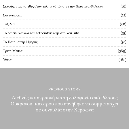
Σκαλίζοντας το χθες στον ελληνικό τύπο με την Χριστίνα Φίλιππα
19
Συνεντευξεις
22
Ταξίδια
48
Το official κανάλι του artpointview.gr στο YouTube
53
Το Ποίημα της Ημέρας
30
Τριτη Ματια
569
Υγεια
160
PREVIOUS STORY
Διεθνής κατακραυγή για τη δολοφονία από Ρώσους
Ουκρανού μαέστρου που αρνήθηκε να συμμετάσχει
σε συναυλία στην Χερσώνα