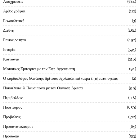
Αποχρωσεις
784
Αρθρογράφοι
112
Γεωπολιτική
3
Διεθνη
454
Επικαιροτητα
492
Ιστορία
595
Κοινωνια
216
Μουσικες Εμπειριες με την Εφη Αγραφιωτη
94
Ο καρδιολόγος Θανάσης Δρίτσας σχολιάζει επίκαιρα ζητήματα υγείας
2
Παυσιλυπα & Παυσιπονα με τον Θαναση Δριτσα
99
Περιβαλλον
118
Πολιτισμος
659
Προβολεις
572
Προσανατολισμοι
65
Προσωπα
513