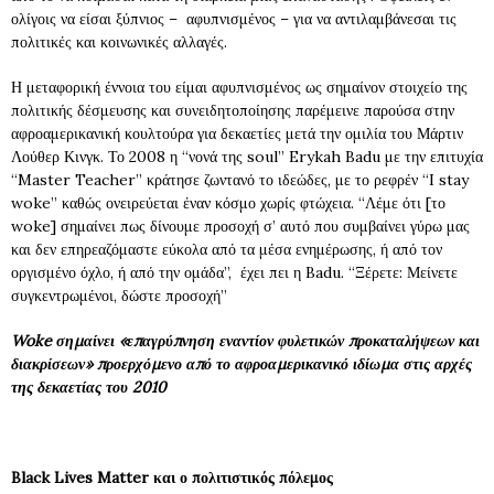
ολίγοις να είσαι ξύπνιος – αφυπνισμένος – για να αντιλαμβάνεσαι τις
πολιτικές και κοινωνικές αλλαγές.
Η μεταφορική έννοια του είμαι αφυπνισμένος ως σημαίνον στοιχείο της
πολιτικής δέσμευσης και συνειδητοποίησης παρέμεινε παρούσα στην
αφροαμερικανική κουλτούρα για δεκαετίες μετά την ομιλία του Μάρτιν
Λούθερ Κινγκ. Το 2008 η “νονά της soul” Erykah Badu με την επιτυχία
“Master Teacher” κράτησε ζωντανό το ιδεώδες, με το ρεφρέν “I stay
woke” καθώς ονειρεύεται έναν κόσμο χωρίς φτώχεια. “Λέμε ότι [το
woke] σημαίνει πως δίνουμε προσοχή σ’ αυτό που συμβαίνει γύρω μας
και δεν επηρεαζόμαστε εύκολα από τα μέσα ενημέρωσης, ή από τον
οργισμένο όχλο, ή από την ομάδα”, έχει πει η Badu. “Ξέρετε: Μείνετε
συγκεντρωμένοι, δώστε προσοχή”
Woke σημαίνει «επαγρύπνηση εναντίον φυλετικών προκαταλήψεων και
διακρίσεων» προερχόμενο από το αφροαμερικανικό ιδίωμα στις αρχές
της δεκαετίας του 2010
Black Lives Matter και ο πολιτιστικός πόλεμος