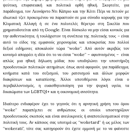
ψεύτικη, επιφανειακή και πολιτικά ορθή ηθική. Σκεφτείτε, για
παράδειγμα, τον Λεονάρντο Ντι Κάπριο και την Κέιτι Πέρι να πετούν με
ιδιωτικό τζετ προκειμένου να παραστούν σε μια σύνοδο κορυφής για την
Κλιματική Αλλαγή ή σε ένα πολυτελές θέρετρο στη Σικελία που
χρηματοδοτείται από τη Google. Είναι δύσκολο να μην είσαι κυνικός για
την αυθεντικότητα, ή τουλάχιστον τη συνέπεια της πολιτικής τους – είναι
αυτό το είδος της εμφανούς χειρονομίας και υποκρισίας που πολλοί
δεξιοί ειδήμονες αποκαλούν τώρα “woke”. Από αυτόν ακριβώς τον
κυνισμό απορρέει η ιδέα ότι το να είσαι “woke” – αφυπνισμένος – είναι
απλώς μια ηθική δήλωση μόδας που υποδηλώνει την υποστήριξη
προοδευτικών πολιτικών αιτημάτων, όπως αυτά αφορούν, για παράδειγμα,
κινήματα κατά του σεξισμού, του ρατσισμού και άλλων μορφών
διακρίσεων και καταπίεσης. Άλλοι υποτιθέμενοι λόγοι είναι ο
περιβαλλοντισμός, η ευαισθητοποίηση για την ψυχική υγεία, τα
δικαιώματα των LGBTQI+ και η οικονομική ανισότητα.
Ιδιαίτερο ενδιαφέρον έχει το γεγονός ότι η αρνητική χρήση του όρου
“woke” παραπέμπει σε ανθρώπους οι οποίοι υποστηρίζουν
προοδευτικούς σκοπούς και είναι ανειλικρινείς ή αναποτελεσματικοί στην
πολιτική τους. Αν κάποιος σας υποτιμά ως “woketard” ή ως μέλος των
“wokerati”, τότε σας κατηγορούν ότι έχετε εμμονή με το να φαίνεστε