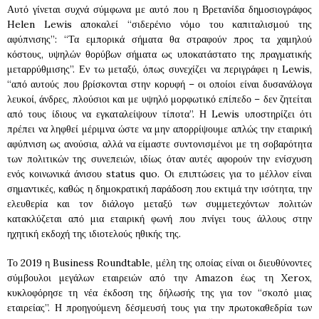
Αυτό γίνεται συχνά σύμφωνα με αυτό που η Βρετανίδα δημοσιογράφος
Helen Lewis αποκαλεί “σιδερένιο νόμο του καπιταλισμού της
αφύπνισης”: “Τα εμπορικά σήματα θα στραφούν προς τα χαμηλού
κόστους, υψηλών θορύβων σήματα ως υποκατάστατο της πραγματικής
μεταρρύθμισης”. Εν τω μεταξύ, όπως συνεχίζει να περιγράφει η Lewis,
“από αυτούς που βρίσκονται στην κορυφή – οι οποίοι είναι δυσανάλογα
λευκοί, άνδρες, πλούσιοι και με υψηλό μορφωτικό επίπεδο – δεν ζητείται
από τους ίδιους να εγκαταλείψουν τίποτα”. Η Lewis υποστηρίζει ότι
πρέπει να ληφθεί μέριμνα ώστε να μην απορρίψουμε απλώς την εταιρική
αφύπνιση ως ανούσια, αλλά να είμαστε συντονισμένοι με τη σοβαρότητα
των πολιτικών της συνεπειών, ιδίως όταν αυτές αφορούν την ενίσχυση
ενός κοινωνικά άνισου status quo. Οι επιπτώσεις για το μέλλον είναι
σημαντικές, καθώς η δημοκρατική παράδοση που εκτιμά την ισότητα, την
ελευθερία και τον διάλογο μεταξύ των συμμετεχόντων πολιτών
κατακλύζεται από μια εταιρική φωνή που πνίγει τους άλλους στην
ηχητική εκδοχή της ιδιοτελούς ηθικής της.
Το 2019 η Business Roundtable, μέλη της οποίας είναι οι διευθύνοντες
σύμβουλοι μεγάλων εταιρειών από την Amazon έως τη Xerox,
κυκλοφόρησε τη νέα έκδοση της δήλωσής της για τον “σκοπό μιας
εταιρείας”. Η προηγούμενη δέσμευσή τους για την πρωτοκαθεδρία των