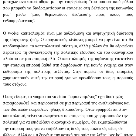
μετόχων αντικαταστάθηκε με την επιβεβαίωση “του ουσιαστικού ρόλου
που μπορούν να διαδραματίσουν οι εταιρείες στη βελτίωση της κοινωνίας
μας” μέσω “μιας θεμελιώδους δέσμευσης προς όλους τους
ενδιαφερόμενους”.
Ο woke καπιταλισμός είναι μια αυξανόμενη και ανησυχητική διάσταση
της σύγχρονης ζωής. Ο πραγματικός κίνδυνος μπορεί να μην είναι ότι θα
αποδυναμώσει το καπιταλιστικό σύστημα, αλλά μάλλον ότι θα εδραιώσει
περαιτέρω τη συγκέντρωση της πολιτικής εξουσίας και του οικονομικού
πλούτου σε μια εταιρική ελίτ. Ο καπιταλισμός της αφύπνισης επεκτείνει
την εταιρική επιρροή βαθιά στη διαμόρφωση της κοινής γνώμης και στον
καθορισμό της πολιτικής ατζέντας. Στην πορεία, οι ίδιες εταιρείες
χρησιμοποιούν αυτή την επιρροή για να προωθήσουν τους εμπορικούς
τους στόχους.
Όπως είδαμε, το νόημα του να είσαι “αφυπνισμένος” έχει δυστυχώς
παραμορφωθεί και περιοριστεί σε μια περιγραφή της ανειλικρίνειας και
των ιδιοτελών εκφράσεων ηθικής δικαιοσύνης. Όταν εφαρμόζεται στον
καπιταλισμό, τείνει να αναφέρεται σε εταιρείες που χρησιμοποιούν την
πολιτική για να επιδιώξουν οικονομικό συμφέρον, ότι εκμεταλλεύονται
την επιρροή τους για να επιβάλουν τις δικές τους πολιτικές αξίες σε
άλλους. Αλλά ας μη ξεχνάμε την αρχική σημασία της λέξης “woke”, όπως