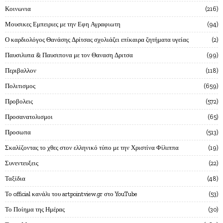
Κοινωνια
216
Μουσικες Εμπειριες με την Εφη Αγραφιωτη
94
Ο καρδιολόγος Θανάσης Δρίτσας σχολιάζει επίκαιρα ζητήματα υγείας
2
Παυσιλυπα & Παυσιπονα με τον Θαναση Δριτσα
99
Περιβαλλον
118
Πολιτισμος
659
Προβολεις
572
Προσανατολισμοι
65
Προσωπα
513
Σκαλίζοντας το χθες στον ελληνικό τύπο με την Χριστίνα Φίλιππα
19
Συνεντευξεις
22
Ταξίδια
48
Το official κανάλι του artpointview.gr στο YouTube
53
Το Ποίημα της Ημέρας
30