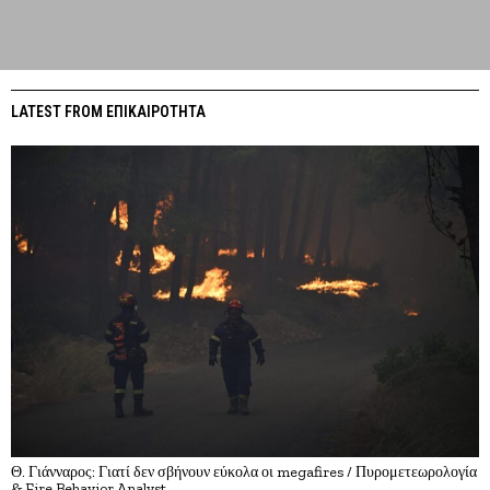
LATEST FROM ΕΠΙΚΑΙΡΟΤΗΤΑ
Θ. Γιάνναρος: Γιατί δεν σβήνουν εύκολα οι megafires / Πυρομετεωρολογία
& Fire Behavior Analyst