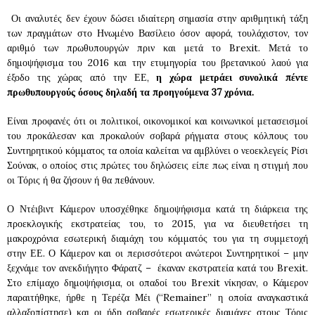
Οι αναλυτές δεν έχουν δώσει ιδιαίτερη σημασία στην αριθμητική τάξη
των πραγμάτων στο Ηνωμένο Βασίλειο όσον αφορά, τουλάχιστον, τον
αριθμό των πρωθυπουργών πριν και μετά το Brexit. Μετά το
δημοψήφισμα του 2016 και την ετυμηγορία του βρετανικού λαού για
έξοδο της χώρας από την ΕΕ,
η χώρα μετράει συνολικά πέντε
πρωθυπουργούς όσους δηλαδή τα προηγούμενα 37 χρόνια.
Είναι προφανές ότι οι πολιτικοί, οικονομικοί και κοινωνικοί μετασεισμοί
του προκάλεσαν και προκαλούν σοβαρά ρήγματα στους κόλπους του
Συντηρητικού κόμματος τα οποία καλείται να αμβλύνει ο νεοεκλεγείς Ρίσι
Σούνακ, ο οποίος στις πρώτες του δηλώσεις είπε πως είναι η στιγμή που
οι Τόρις ή θα ζήσουν ή θα πεθάνουν.
Ο Ντέιβιντ Κάμερον υποσχέθηκε δημοψήφισμα κατά τη διάρκεια της
προεκλογικής εκστρατείας του, το 2015, για να διευθετήσει τη
μακροχρόνια εσωτερική διαμάχη του κόμματός του για τη συμμετοχή
στην ΕΕ. Ο Κάμερον και οι περισσότεροι ανώτεροι Συντηρητικοί – μην
ξεχνάμε τον ανεκδιήγητο Φάρατζ – έκαναν εκστρατεία κατά του Brexit.
Στο επίμαχο δημοψήφισμα, οι οπαδοί του Brexit νίκησαν, ο Κάμερον
παραιτήθηκε, ήρθε η Τερέζα Μέι (“Remainer” η οποία αναγκαστικά
αλλαξοπίστησε) και οι ήδη σοβαρές εσωτερικές διαμάχες στους Τόρις