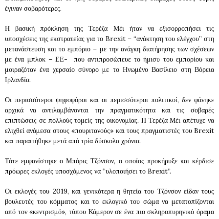
έγιναν σοβαρότερες.
Η βασική πρόκληση της Τερέζα Μέι ήταν να εξισορροπήσει τις
υποσχέσεις της εκστρατείας για το Brexit – “ανάκτηση του ελέγχου” στη
μετανάστευση και το εμπόριο – με την ανάγκη διατήρησης των σχέσεων
με ένα μπλοκ – ΕΕ- που αντιπροσώπευε το ήμισυ του εμπορίου και
μοιραζόταν ένα χερσαίο σύνορο με το Ηνωμένο Βασίλειο στη Βόρεια
Ιρλανδία.
Οι περισσότεροι ψηφοφόροι και οι περισσότεροι πολιτικοί, δεν φάνηκε
αρχικά να αντιλαμβάνονται την πραγματικότητα και τις σοβαρές
επιπτώσεις σε πολλούς τομείς της οικονομίας. Η Τερέζα Μέι απέτυχε να
ελιχθεί ανάμεσα στους «πουριτανούς» και τους πραγματιστές του Brexit
και παραιτήθηκε μετά από τρία δύσκολα χρόνια.
Τότε εμφανίστηκε ο Μπόρις Τζόνσον, ο οποίος προκήρυξε και κέρδισε
πρόωρες εκλογές υποσχόμενος να “υλοποιήσει το Brexit”.
Οι εκλογές του 2019, και γενικότερα η θητεία του Τζόνσον είδαν τους
βουλευτές του κόμματος και το εκλογικό του σώμα να μετατοπίζονται
από τον «κεντρισμό», τύπου Κάμερον σε ένα πιο σκληροπυρηνικό όραμα