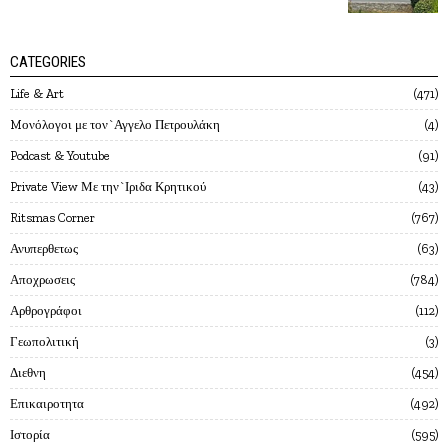
CATEGORIES
Life & Art
471
Mονόλογοι με τον`Αγγελο Πετρουλάκη
4
Podcast & Youtube
91
Private View Με την`Ιριδα Κρητικού
43
Ritsmas Corner
767
Ανυπερθετως
63
Αποχρωσεις
784
Αρθρογράφοι
112
Γεωπολιτική
3
Διεθνη
454
Επικαιροτητα
492
Ιστορία
595