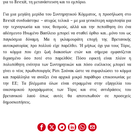
για το Brexit, τη μετανάστευση και το εμπόριο.
Για μια μεγάλη μερίδα του Συντηρητικού Κόμματος, η προσήλωση στο
Brexit συνδυάστηκε – ατυχώς τελικά – με μια γενικότερη καχυποψία για
την τεχνογνωσία και τους θεσμούς, αλλά και την πεποίθηση ότι ένα
αδέσμευτο Ηνωμένο Βασίλειο μπορεί να σταθεί όρθιο και…μόνο του ως
παγκόσμια δύναμη. Μα η γκλαμουράτη εποχή της Βρετανικής
αυτοκρατορίας προ πολλού είχε παρέλθει. ‘Η μήπως όχι για τους Τόρις,
το κόμμα που έχει ζωή διακοσίων ετών και σήμερα εμφανίζεται
διχασμένο όσο ποτέ στο παρελθόν; Πόσο εφικτή είναι πλέον η
πολυπόθητη ενότητα των Συντηρητικών και πόσο ευέλικτος μπορεί να
γίνει ο νέος πρωθυπουργός Ρίσι Σούνακ ώστε να συμφιλιώσει το κόμμα
και παράλληλα να ανοίξει ένα αρχικά μικρό παράθυρο επικοινωνίας με
την ΕΕ; Τα βλέμματα όλων είναι στραμμένα στην εξαγγελία του
οικονομικού προγράμματος των Τόρις και στις αντιδράσεις του
βρετανικού λαού όπως αυτές θα αποτυπωθούν σε προσεχείς
δημοσκοπήσεις.