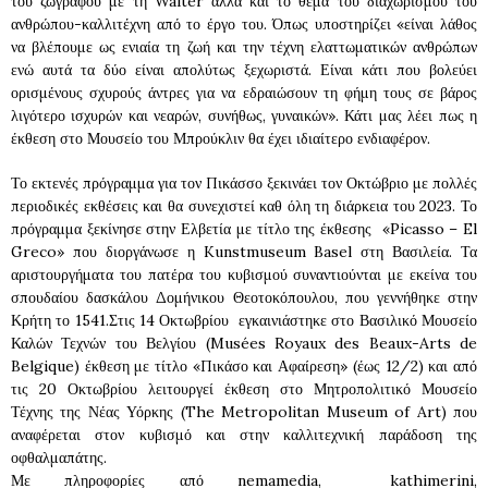
του ζωγράφου με τη Walter αλλά και το θέμα του διαχωρισμού του
ανθρώπου-καλλιτέχνη από το έργο του. Όπως υποστηρίζει «είναι λάθος
να βλέπουμε ως ενιαία τη ζωή και την τέχνη ελαττωματικών ανθρώπων
ενώ αυτά τα δύο είναι απολύτως ξεχωριστά. Είναι κάτι που βολεύει
ορισμένους σχυρούς άντρες για να εδραιώσουν τη φήμη τους σε βάρος
λιγότερο ισχυρών και νεαρών, συνήθως, γυναικών». Κάτι μας λέει πως η
έκθεση στο Μουσείο του Μπρούκλιν θα έχει ιδιαίτερο ενδιαφέρον.
Το εκτενές πρόγραμμα για τον Πικάσσο ξεκινάει τον Οκτώβριο με πολλές
περιοδικές εκθέσεις και θα συνεχιστεί καθ όλη τη διάρκεια του 2023. Το
πρόγραμμα ξεκίνησε στην Ελβετία με τίτλο της έκθεσης «Picasso – El
Greco» που διοργάνωσε η Kunstmuseum Basel στη Βασιλεία. Τα
αριστουργήματα του πατέρα του κυβισμού συναντιούνται με εκείνα του
σπουδαίου δασκάλου Δομήνικου Θεοτοκόπουλου, που γεννήθηκε στην
Κρήτη το 1541.Στις 14 Οκτωβρίου εγκαινιάστηκε στο Βασιλικό Μουσείο
Καλών Τεχνών του Βελγίου (Musées Royaux des Beaux-Arts de
Belgique) έκθεση με τίτλο «Πικάσο και Αφαίρεση» (έως 12/2) και από
τις 20 Οκτωβρίου λειτουργεί έκθεση στο Μητροπολιτικό Μουσείο
Τέχνης της Νέας Υόρκης (The Metropolitan Museum of Art) που
αναφέρεται στον κυβισμό και στην καλλιτεχνική παράδοση της
οφθαλμαπάτης.
Με πληροφορίες από nemamedia, kathimerini,