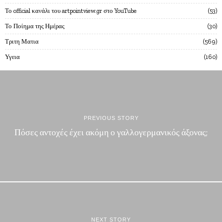
Το official κανάλι του artpointview.gr στο YouTube
53
Το Ποίημα της Ημέρας
30
Τριτη Ματια
569
Υγεια
160
PREVIOUS STORY
Πόσες αντοχές έχει ακόμη ο γαλλογερμανικός άξονας;
NEXT STORY