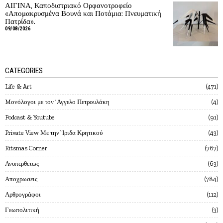
ΑΙΓΙΝΑ, Καποδιστριακό Ορφανοτροφείο
«Απομακρυσμένα Βουνά και Ποτάμια: Πνευματική
Πατρίδα».
09/08/2026
CATEGORIES
Life & Art
471
Mονόλογοι με τον`Αγγελο Πετρουλάκη
4
Podcast & Youtube
91
Private View Με την`Ιριδα Κρητικού
43
Ritsmas Corner
767
Ανυπερθετως
63
Αποχρωσεις
784
Αρθρογράφοι
112
Γεωπολιτική
3