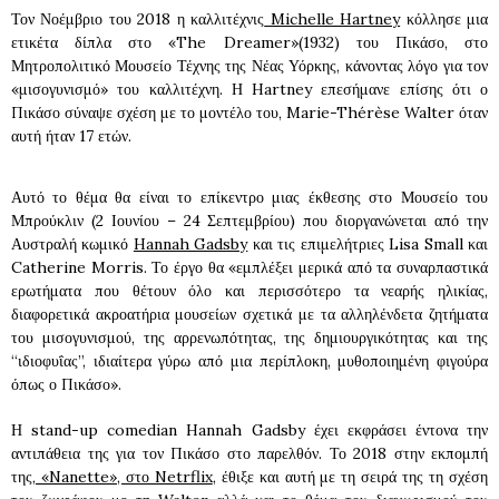
Τον Νοέμβριο του 2018 η καλλιτέχνις
Michelle Hartney
κόλλησε μια
ετικέτα δίπλα στο «The Dreamer»(1932) του Πικάσο, στο
Μητροπολιτικό Μουσείο Τέχνης της Νέας Υόρκης, κάνοντας λόγο για τον
«μισογυνισμό» του καλλιτέχνη. Η Hartney επεσήμανε επίσης ότι ο
Πικάσο σύναψε σχέση με το μοντέλο του, Marie-Thérèse Walter όταν
αυτή ήταν 17 ετών.
Αυτό το θέμα θα είναι το επίκεντρο μιας έκθεσης στο Μουσείο του
Μπρούκλιν (2 Ιουνίου – 24 Σεπτεμβρίου) που διοργανώνεται από την
Αυστραλή κωμικό
Hannah Gadsby
και τις επιμελήτριες Lisa Small και
Catherine Morris. Το έργο θα «εμπλέξει μερικά από τα συναρπαστικά
ερωτήματα που θέτουν όλο και περισσότερο τα νεαρής ηλικίας,
διαφορετικά ακροατήρια μουσείων σχετικά με τα αλληλένδετα ζητήματα
του μισογυνισμού, της αρρενωπότητας, της δημιουργικότητας και της
“ιδιοφυΐας”, ιδιαίτερα γύρω από μια περίπλοκη, μυθοποιημένη φιγούρα
όπως ο Πικάσο».
Η stand-up comedian Hannah Gadsby έχει εκφράσει έντονα την
αντιπάθεια της για τον Πικάσο στο παρελθόν. Το 2018 στην εκπομπή
της,
«Nanette», στο Netrflix
, έθιξε και αυτή με τη σειρά της τη σχέση