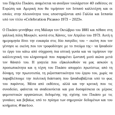
του Πάμπλο Πικάσο, αναμένεται να ανοίξουν τουλάχιστον 40 εκθέσεις σε
Ευρώπη και Αμερική που θα τιμήσουν τον Ισπανό καλλιτέχνη και οι
οποίες στην πλειονότητα τους υποστηρίζονται από Γαλλία και Ισπανία
υπό τον τίτλο «Celebration Picasso 1973 – 2023».
Ο Πικάσο γεννήθηκε στη Μάλαγα τον Οκτώβριο του 1881 και πέθανε στη
γαλλική πόλη Μουγκέν, κοντά στις Κάννες, τον Απρίλιο του 1973. Αυτή η
ημερομηνία δίνει την ευκαιρία στις δύο πατρίδες του – εκείνη που τον
γέννησε κι εκείνη που τον τροφοδότησε με το πνεύμα της– να ξαναδούν
το έργο του κάτω από σύγχρονη πια οπτική γωνία και να τιμήσουν την
καλλιτεχνική του κληρονομιά που παραμένει ζωντανή μισό αιώνα μετά
τον θάνατό του. Η γοητεία που εξακολουθούν να μας ασκούν η
προσωπικότητα και η τέχνη του Πικάσο απορρέει πρωτίστως από τη
δύναμη, την πρωτοτυπία, τη ριζοσπαστικότητα του έργου του, χωρίς να
παραβλέπουμε την πολιτική διάσταση που ξαναδιαβάζεται υπό το φως
του παρόντος. Μέσα από εκθέσεις, αλλά και την κριτική που τις
συνοδεύει, φαίνεται να αναδεικνύεται και μια δυσαρέσκεια εκ μέρους
φεμινιστικών οργανώσεων, δεδομένης της σχέσης του Πικάσο με τις
γυναίκες και βεβαίως υπό το πρίσμα των σημερινών δεδομένων και του
κινήματος #metoo.