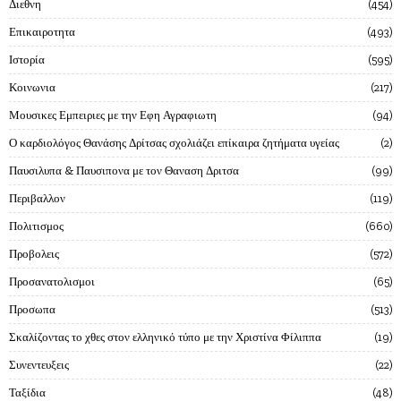
Διεθνη
454
Επικαιροτητα
493
Ιστορία
595
Κοινωνια
217
Μουσικες Εμπειριες με την Εφη Αγραφιωτη
94
Ο καρδιολόγος Θανάσης Δρίτσας σχολιάζει επίκαιρα ζητήματα υγείας
2
Παυσιλυπα & Παυσιπονα με τον Θαναση Δριτσα
99
Περιβαλλον
119
Πολιτισμος
660
Προβολεις
572
Προσανατολισμοι
65
Προσωπα
513
Σκαλίζοντας το χθες στον ελληνικό τύπο με την Χριστίνα Φίλιππα
19
Συνεντευξεις
22
Ταξίδια
48