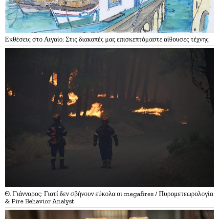
Εκθέσεις στο Αιγαίο: Στις διακοπές μας επισκεπτόμαστε αίθουσες τέχνης
Θ. Γιάνναρος: Γιατί δεν σβήνουν εύκολα οι megafires / Πυρομετεωρολογία
& Fire Behavior Analyst