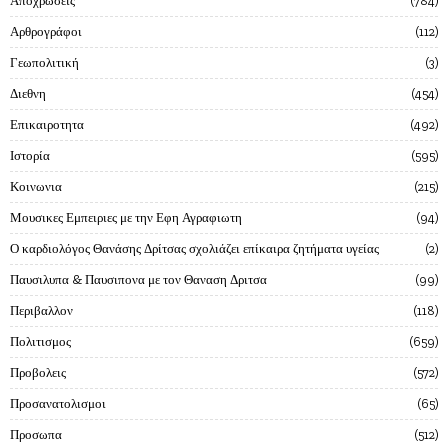
Αποχρωσεις
784
Αρθρογράφοι
112
Γεωπολιτική
3
Διεθνη
454
Επικαιροτητα
492
Ιστορία
595
Κοινωνια
215
Μουσικες Εμπειριες με την Εφη Αγραφιωτη
94
Ο καρδιολόγος Θανάσης Δρίτσας σχολιάζει επίκαιρα ζητήματα υγείας
2
Παυσιλυπα & Παυσιπονα με τον Θαναση Δριτσα
99
Περιβαλλον
118
Πολιτισμος
659
Προβολεις
572
Προσανατολισμοι
65
Προσωπα
512