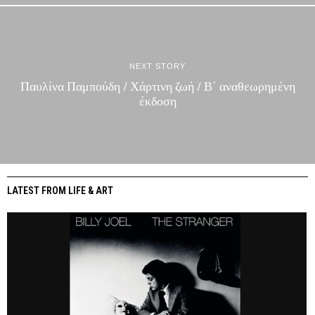
NEXT STORY
Παυλίνα Παμπούδη / Χάρτινη ζωή / Β΄ αναθεωρημένη
έκδοση
LATEST FROM LIFE & ART