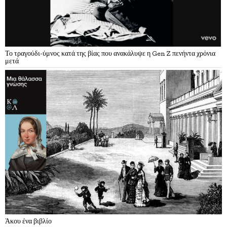
Το τραγούδι-ύμνος κατά της βίας που ανακάλυψε η Gen Z πενήντα χρόνια
μετά
Άκου ένα βιβλίο