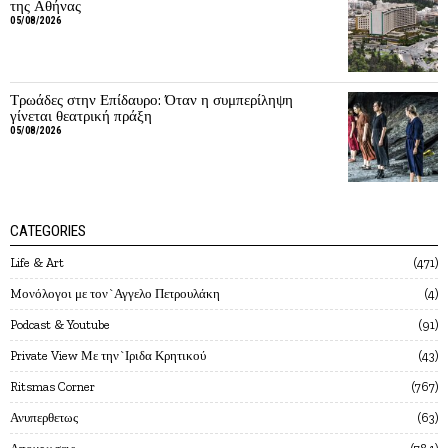
της Αθήνας
05/08/2026
Τρωάδες στην Επίδαυρο: Όταν η συμπερίληψη
γίνεται θεατρική πράξη
05/08/2026
CATEGORIES
Life & Art
471
Mονόλογοι με τον`Αγγελο Πετρουλάκη
4
Podcast & Youtube
91
Private View Με την`Ιριδα Κρητικού
43
Ritsmas Corner
767
Ανυπερθετως
63