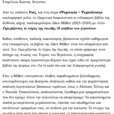
Επιμέλεια: Κώστας Αντωνίου
Από τις εκδόσεις
Ροές
, και στη σειρά
«Ψυχολογία – Ψυχανάλυση»
,
κυκλοφόρησε μόλις το εξαιρετικά διαφωτιστικό κι ενδιαφέρον βιβλίο της
διεθνούς φήμης παιδοψυχολόγου Alice Miller (1923-2010) με τίτλο
Γκρεμίζοντας το τείχος της σιωπής: Η αλήθεια των γεγονότων
.
Καθώς υποθέσεις παιδικής κακοποίησης βρίσκονται σχεδόν καθημερινά
στη επικαιρότητα, τα βιβλία της Alice Miller είναι πιο απαραίτητα από
ποτέ. Στο
Γκρεμίζοντας το τείχος της σιωπής
, το οποίο γράφτηκε στον
απόηχο της πτώσης του Τείχους του Βερολίνου, η συγγραφέας
αναπτύσσει ακόμη περισσότερο θέματα που είχαν τεθεί σε προγενέστερα
βιβλία της (κυρίως στο
Για το καλό σου
και την
Απαγορευμένη γνώση
).
Εδώ, η Miller επιστρατεύει πλήθος παραδειγμάτων (ξυλοδαρμούς,
κλειτοριδεκτομές και βιασμούς ανηλίκων), καθώς και την ψυχοϊστορική
ανάλυση περιπτώσεων βάναυσων τυράννων, όπως ο Αδόλφος Χίτλερ και
ο Νικολάε Τσαουσέσκου, αναδεικνύοντας ξεκάθαρα μια πραγματικότητα
που δεν έχουμε πλέον την πολυτέλεια να αποφεύγουμε: Τα κακοποιημένα
παιδιά μετατρέπονται μεγαλώνοντας, εξαιτίας των απωθημένων και
ανεπίλυτων τραυμάτων τους, σε κίνδυνο για την κοινωνία. Το «τείχος της
σιωπής» είναι αυτό που ύψωσε η κοινωνία –η πανεπιστημιακή κοινότητα,