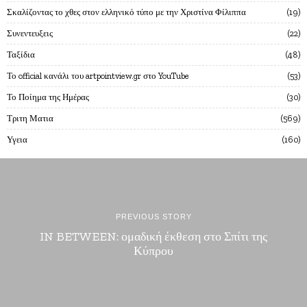
Σκαλίζοντας το χθες στον ελληνικό τύπο με την Χριστίνα Φίλιππα
19
Συνεντευξεις
22
Ταξίδια
48
Το official κανάλι του artpointview.gr στο YouTube
53
Το Ποίημα της Ημέρας
30
Τριτη Ματια
569
Υγεια
160
PREVIOUS STORY
IN BETWEEN: ομαδική έκθεση στο Σπίτι της
Κύπρου