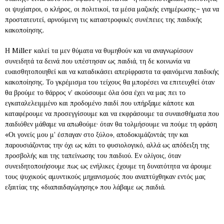
οι ψυχίατροι, ο κλήρος, οι πολιτικοί, τα μέσα μαζικής ενημέρωσης– για να
προστατευτεί, αρνούμενη τις καταστροφικές συνέπειες της παιδικής
κακοποίησης.
Η Miller καλεί τα μεν θύματα να θυμηθούν και να αναγνωρίσουν
συνειδητά τα δεινά που υπέστησαν ως παιδιά, τη δε κοινωνία να
ευαισθητοποιηθεί και να καταδικάσει απερίφραστα τα φαινόμενα παιδικής
κακοποίησης. Το γκρέμισμα του τείχους θα μπορέσει να επιτευχθεί όταν
θα βρούμε το θάρρος ν’ ακούσουμε όλα όσα έχει να μας πει το
εγκαταλελειμμένο και προδομένο παιδί που υπήρξαμε κάποτε και
καταφέρουμε να προσεγγίσουμε και να εκφράσουμε τα συναισθήματα που
παιδιόθεν μάθαμε να απωθούμε· όταν θα τολμήσουμε να πούμε τη φράση
«Οι γονείς μου μ’ έσπαγαν στο ξύλο», αποδοκιμάζοντάς την και
παρουσιάζοντας την όχι ως κάτι το φυσιολογικό, αλλά ως απόδειξη της
προσβολής και της ταπείνωσης του παιδιού. Εν ολίγοις, όταν
συνειδητοποιήσουμε πως ως ενήλικες έχουμε τη δυνατότητα να άρουμε
τους ψυχικούς αμυντικούς μηχανισμούς που αναπτύχθηκαν εντός μας
εξαιτίας της «διαπαιδαγώγησης» που λάβαμε ως παιδιά.