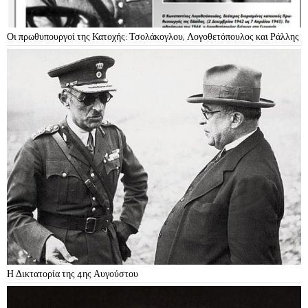
Οι πρωθυπουργοί της Κατοχής: Τσολάκογλου, Λογοθετόπουλος και Ράλλης
Η Δικτατορία της 4ης Αυγούστου