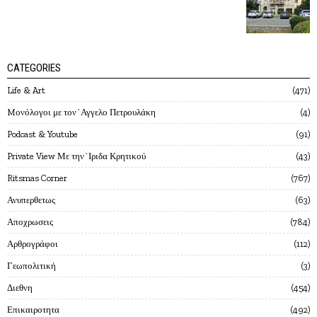
CATEGORIES
Life & Art
471
Mονόλογοι με τον`Αγγελο Πετρουλάκη
4
Podcast & Youtube
91
Private View Με την`Ιριδα Κρητικού
43
Ritsmas Corner
767
Ανυπερθετως
63
Αποχρωσεις
784
Αρθρογράφοι
112
Γεωπολιτική
3
Διεθνη
454
Επικαιροτητα
492