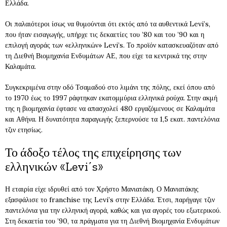
Ελλάδα.
Οι παλαιότεροι ίσως να θυμούνται ότι εκτός από τα αυθεντικά Levi’s,
που ήταν εισαγωγής, υπήρχε τις δεκαετίες του ’80 και του ’90 και η
επιλογή αγοράς των «ελληνικών» Levi’s. Το προϊόν κατασκευαζόταν από
τη Διεθνή Βιομηχανία Ενδυμάτων ΑΕ, που είχε τα κεντρικά της στην
Καλαμάτα.
Συγκεκριμένα στην οδό Τσαμαδού στο λιμάνι της πόλης, εκεί όπου από
το 1970 έως το 1997 ράφτηκαν εκατομμύρια ελληνικά ρούχα. Στην ακμή
της η βιομηχανία έφτασε να απασχολεί 480 εργαζόμενους σε Καλαμάτα
και Αθήνα. Η δυνατότητα παραγωγής ξεπερνούσε τα 1,5 εκατ. παντελόνια
τζιν ετησίως.
Το άδοξο τέλος της επιχείρησης των
ελληνικών «Levi΄s»
Η εταιρία είχε ιδρυθεί από τον Χρήστο Μανιατάκη. Ο Μανιατάκης
εξασφάλισε το franchise της Levi’s στην Ελλάδα. Έτσι, παρήγαγε τζιν
παντελόνια για την ελληνική αγορά, καθώς και για αγορές του εξωτερικού.
Στη δεκαετία του ’90, τα πράγματα για τη Διεθνή Βιομηχανία Ενδυμάτων