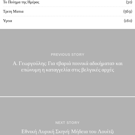
Το Ποίημα της Ημέρας
30
Τριτη Ματια
569
Υγεια
160
PREVIOUS STORY
Α. Γεωργούλης: Για «βαριά ποινικά αδικήματα» και
επώνυμη η καταγγελία στις βελγικές αρχές
NEXT STORY
Εθνική Λυρική Σκηνή: Μήδεια του Λουίτζι