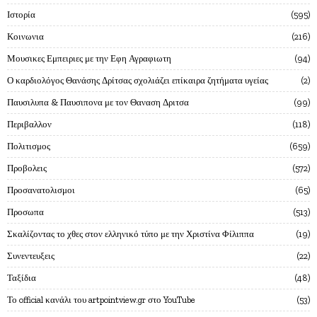
Ιστορία
595
Κοινωνια
216
Μουσικες Εμπειριες με την Εφη Αγραφιωτη
94
Ο καρδιολόγος Θανάσης Δρίτσας σχολιάζει επίκαιρα ζητήματα υγείας
2
Παυσιλυπα & Παυσιπονα με τον Θαναση Δριτσα
99
Περιβαλλον
118
Πολιτισμος
659
Προβολεις
572
Προσανατολισμοι
65
Προσωπα
513
Σκαλίζοντας το χθες στον ελληνικό τύπο με την Χριστίνα Φίλιππα
19
Συνεντευξεις
22
Ταξίδια
48
Το official κανάλι του artpointview.gr στο YouTube
53