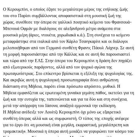
Ο Κερουμπίνι, ο οποίος έζησε το μεγαλύτερο μέρος της ενήλικης ζωής
του στο Παρίσι συμβάλλοντας αποφασιστικά στη μουσική ζωή της
χώρας, συνέθεσε την όπερα σε γαλλικό ποιητικό κείμενο του Φρανσουά-
Μπενουά Οφμάν με διαλόγους σε αλεξανδρινό μέτρο ανάμεσα στα
μουσικά μέρη (άριες, ντουέτα, χορωδιακά κ.ά.). Στη συνέχεια το κείμενο
μεταφράστηκε στα ιταλικά από τον Κάρλο Τσανγκαρίνι και οι διάλογοι
μελοποιήθηκαν από τον Γερμανό συνθέτη Φραντς Πάουλ Λάχνερ. Σε αυτή
τη μορφή παρουσιάστηκε από την Κάλλας και σε αυτή θα παρουσιαστεί
και τώρα από την ΕΛΣ. Στην όπερα του Κερουμπίνι η δράση δεν πηγάζει
από εξωτερικούς παράγοντες, αλλά από τον ψυχικό αγώνα της
πρωταγωνίστριας. Στο επίκεντρο βρίσκεται η εξέλιξη της ψυχολογίας της.
Και ακριβώς αυτή η ψυχολογική προσωπογραφία δίνει ανθρώπινη
διάσταση στη Μήδεια, παρότι είναι πρόσωπο απρόσιτο, μυθικό. Η
Μήδεια εμφανίζεται ως ερωτευμένη γυναίκα γεμάτη πάθος, ικετεύει για τη
ζωή και την ευτυχία της, ταπεινώνεται και για τα δύο και στη συνέχεια,
μετά την απόρριψη του Ιάσονα, αναζητά εμμονικά την εκδίκηση.
Η
Μήδεια
ανέδειξε τον Λουίτζι Κερουμπίνι όχι μόνο ως εξαιρετικό
συνθέτη όπερας αλλά και ως συμφωνιστή. Ο τύπος της εποχής ανέφερε
για το έργο ότι «η μουσική είναι μεγάλη, εκφραστική, μεγαλόπρεπη και
τρομακτική». Μουσικά η όπερα αυτή μοιάζει να γεφυρώνει τον κόσμο του