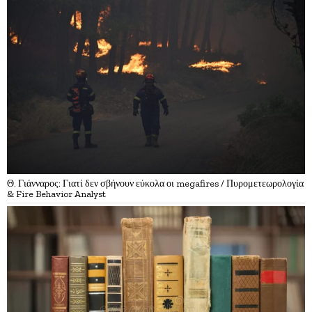
Θ. Γιάνναρος: Γιατί δεν σβήνουν εύκολα οι megafires / Πυρομετεωρολογία
& Fire Behavior Analyst