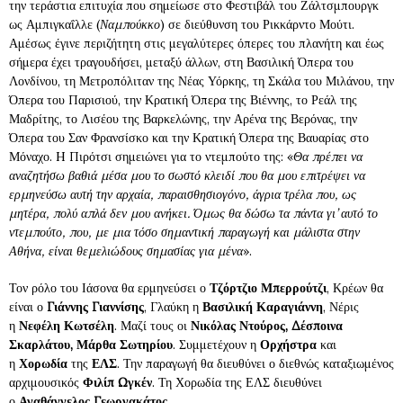
την τεράστια επιτυχία που σημείωσε στο Φεστιβάλ του Ζάλτσμπουργκ
ως Αμπιγκαΐλλε (
Ναμπούκκο
) σε διεύθυνση του Ρικκάρντο Μούτι.
Αμέσως έγινε περιζήτητη στις μεγαλύτερες όπερες του πλανήτη και έως
σήμερα έχει τραγουδήσει, μεταξύ άλλων, στη Βασιλική Όπερα του
Λονδίνου, τη Μετροπόλιταν της Νέας Υόρκης, τη Σκάλα του Μιλάνου, την
Όπερα του Παρισιού, την Κρατική Όπερα της Βιέννης, το Ρεάλ της
Μαδρίτης, το Λισέου της Βαρκελώνης, την Αρένα της Βερόνας, την
Όπερα του Σαν Φρανσίσκο και την Κρατική Όπερα της Βαυαρίας στο
Μόναχο. H Πιρότσι σημειώνει για το ντεμπούτο της: «
Θα πρέπει να
αναζητήσω βαθιά μέσα μου το σωστό κλειδί που θα μου επιτρέψει να
ερμηνεύσω αυτή την αρχαία, παραισθησιογόνο, άγρια τρέλα που, ως
μητέρα, πολύ απλά δεν μου ανήκει. Όμως θα δώσω τα πάντα γι’ αυτό το
ντεμπούτο, που, με μια τόσο σημαντική παραγωγή και μάλιστα στην
Αθήνα, είναι θεμελιώδους σημασίας για μένα
».
Τον ρόλο του Ιάσονα θα ερμηνεύσει ο
Τζόρτζιο Μπερρούτζι
, Κρέων θα
είναι ο
Γιάννης Γιαννίσης
, Γλαύκη η
Βασιλική Καραγιάννη
, Νέρις
η
Νεφέλη Κωτσέλη
. Μαζί τους οι
Νικόλας Ντούρος, Δέσποινα
Σκαρλάτου, Μάρθα Σωτηρίου
. Συμμετέχουν η
Ορχήστρα
και
η
Χορωδία
της
ΕΛΣ
. Την παραγωγή θα διευθύνει ο διεθνώς καταξιωμένος
αρχιμουσικός
Φιλίπ Ωγκέν
. Τη Χορωδία της ΕΛΣ διευθύνει
ο
Αγαθάγγελος Γεωργακάτος
.