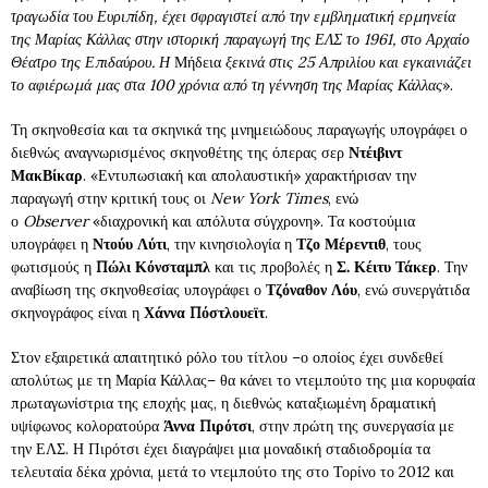
τραγωδία του Ευριπίδη, έχει σφραγιστεί από την εμβληματική ερμηνεία
της Μαρίας Κάλλας στην ιστορική παραγωγή της ΕΛΣ το 1961, στο Αρχαίο
Θέατρο της Επιδαύρου. Η
Μήδεια
ξεκινά στις 25 Απριλίου και εγκαινιάζει
το αφιέρωμά μας στα 100 χρόνια από τη γέννηση της Μαρίας Κάλλας
».
Τη σκηνοθεσία και τα σκηνικά της μνημειώδους παραγωγής υπογράφει ο
διεθνώς αναγνωρισμένος σκηνοθέτης της όπερας σερ
Ντέιβιντ
ΜακΒίκαρ
. «Εντυπωσιακή και απολαυστική» χαρακτήρισαν την
παραγωγή στην κριτική τους οι
New
York
Times
, ενώ
ο
Observer
«διαχρονική και απόλυτα σύγχρονη». Τα κοστούμια
υπογράφει η
Ντούυ Λύτι
, την κινησιολογία η
Τζο Μέρεντιθ
, τους
φωτισμούς η
Πώλι Κόνσταμπλ
και τις προβολές η
Σ. Κέιτυ Τάκερ
. Την
αναβίωση της σκηνοθεσίας υπογράφει ο
Τζόναθον Λόυ
, ενώ συνεργάτιδα
σκηνογράφος είναι η
Χάννα Πόστλουεϊτ
.
Στον εξαιρετικά απαιτητικό ρόλο του τίτλου –ο οποίος έχει συνδεθεί
απολύτως με τη Μαρία Κάλλας– θα κάνει το ντεμπούτο της μια κορυφαία
πρωταγωνίστρια της εποχής μας, η διεθνώς καταξιωμένη δραματική
υψίφωνος κολορατούρα
Άννα Πιρότσι
, στην πρώτη της συνεργασία με
την ΕΛΣ. Η Πιρότσι έχει διαγράψει μια μοναδική σταδιοδρομία τα
τελευταία δέκα χρόνια, μετά το ντεμπούτο της στο Τορίνο το 2012 και