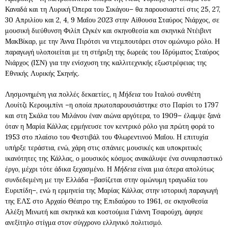
Καναδά και τη Λυρική Όπερα του Σικάγου– θα παρουσιαστεί στις 25, 27,
30 Απριλίου και 2, 4, 9 Μαΐου 2023 στην Αίθουσα Σταύρος Νιάρχος, σε
μουσική διεύθυνση Φιλίπ Ωγκέν και σκηνοθεσία και σκηνικά Ντέιβιντ
ΜακΒίκαρ, με την Άννα Πιρότσι να ντεμπουτάρει στον ομώνυμο ρόλο. Η
παραγωγή υλοποιείται με τη στήριξη της δωρεάς του Ιδρύματος Σταύρος
Νιάρχος (ΙΣΝ) για την ενίσχυση της καλλιτεχνικής εξωστρέφειας της
Εθνικής Λυρικής Σκηνής.
Λησμονημένη για πολλές δεκαετίες, η
Μήδεια
του Ιταλού συνθέτη
Λουίτζι Κερουμπίνι –η οποία πρωτοπαρουσιάστηκε στο Παρίσι το 1797
και στη Σκάλα του Μιλάνου έναν αιώνα αργότερα, το 1909– έλαμψε ξανά
όταν η Μαρία Κάλλας ερμήνευσε τον κεντρικό ρόλο για πρώτη φορά το
1953 στο πλαίσιο του Φεστιβάλ του Φλωρεντινού Μαΐου. Η επιτυχία
υπήρξε τεράστια, ενώ, χάρη στις σπάνιες μουσικές και υποκριτικές
ικανότητες της Κάλλας, ο μουσικός κόσμος ανακάλυψε ένα συναρπαστικό
έργο, μέχρι τότε άδικα ξεχασμένο. Η
Μήδεια
είναι μια όπερα απολύτως
συνδεδεμένη με την Ελλάδα –βασίζεται στην ομώνυμη τραγωδία του
Ευριπίδη–, ενώ η ερμηνεία της Μαρίας Κάλλας στην ιστορική παραγωγή
της ΕΛΣ στο Αρχαίο Θέατρο της Επιδαύρου το 1961, σε σκηνοθεσία
Αλέξη Μινωτή και σκηνικά και κοστούμια Γιάννη Τσαρούχη, άφησε
ανεξίτηλο στίγμα στον σύγχρονο ελληνικό πολιτισμό.