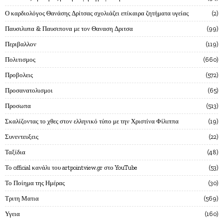
Ο καρδιολόγος Θανάσης Δρίτσας σχολιάζει επίκαιρα ζητήματα υγείας
2
Παυσιλυπα & Παυσιπονα με τον Θαναση Δριτσα
99
Περιβαλλον
119
Πολιτισμος
660
Προβολεις
572
Προσανατολισμοι
65
Προσωπα
513
Σκαλίζοντας το χθες στον ελληνικό τύπο με την Χριστίνα Φίλιππα
19
Συνεντευξεις
22
Ταξίδια
48
Το official κανάλι του artpointview.gr στο YouTube
53
Το Ποίημα της Ημέρας
30
Τριτη Ματια
569
Υγεια
160