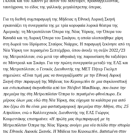
Γκλουκ και του Χάυντν με αυτόν του Μπετόβεν, προαναγγέλλοντας,
ταυτόχρονα, το είδος της γαλλικής μεγαλόπρεπης όπερας.
Για τη διεθνή συμπαραγωγή της
Μήδειας
η Εθνική Λυρική Σκηνή
εγκαινιάζει τη συνεργασία της με τρία κορυφαία λυρικά θέατρα της
Αμερικής: τη Μετροπόλιταν Όπερα της Νέας Υόρκης, την Όπερα του
Καναδά και τη Λυρική Όπερα του Σικάγου, η οποία υλοποιήθηκε χάρη
στη δωρεά του Ιδρύματος Σταύρος Νιάρχος. Η παραγωγή ξεκίνησε από τη
Νέα Υόρκη τον περασμένο Σεπτέμβριο, όπου άνοιξε τη σεζόν 2022/23
της Μετροπόλιταν, ενώ μετά την αθηναϊκή της παρουσίαση θα ταξιδέψει
σε Μόντρεαλ και Σικάγο. Για την πρώτη συνεργασία μεταξύ της ΕΛΣ και
της Μετροπόλιταν, ο Γενικός Διευθυντής της ΜΕΤ Πήτερ Γκελμπ
σημειώνει: «
Είναι τιμή μας να συνεργαζόμαστε με την Εθνική Λυρική
Σκηνή στην παραγωγή της
Μήδειας
του Κερουμπίνι σε μια συγκλονιστική
και εντυπωσιακή σκηνοθεσία από τον Ντέιβιντ ΜακΒίκαρ, που έκανε την
πρεμιέρα της στη Μετροπόλιταν Όπερα το περασμένο φθινόπωρο. Εκ
μέρους όλων μας εδώ στη Νέα Υόρκη, σας εύχομαι τα καλύτερα για αυτό
που ξέρω ότι θα είναι μια φαντασμαγορική πρεμιέρα στην Αθήνα, στις 25
Απριλίου
», ενώ ο Καλλιτεχνικός Διευθυντής της ΕΛΣ Γιώργος
Κουμεντάκης επισημαίνει: «
Η πρώτη μας συμπαραγωγή με τη
Μετροπόλιταν Όπερα της Νέας Υόρκης ανοίγει μια νέα σελίδα στην ιστορία
της Εθνικής Λυρικής Σκηνής. Η
Μήδεια
του Κερουμπίνι, βασισμένη στην