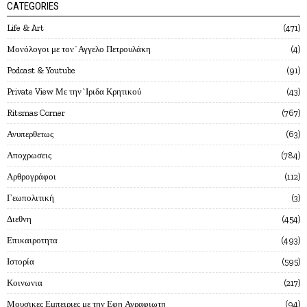
CATEGORIES
Life & Art
471
Mονόλογοι με τον`Αγγελο Πετρουλάκη
4
Podcast & Youtube
91
Private View Με την`Ιριδα Κρητικού
43
Ritsmas Corner
767
Ανυπερθετως
63
Αποχρωσεις
784
Αρθρογράφοι
112
Γεωπολιτική
3
Διεθνη
454
Επικαιροτητα
493
Ιστορία
595
Κοινωνια
217
Μουσικες Εμπειριες με την Εφη Αγραφιωτη
94