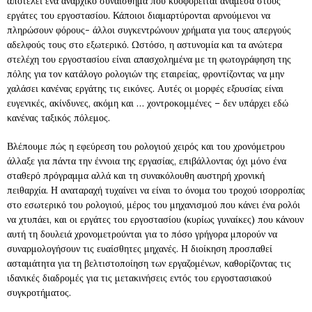
αποτελεί ένα αναρχικό συναίσθημα που κυοφορείται ανάμεσα στους
εργάτες του εργοστασίου. Κάποιοι διαμαρτύρονται αρνούμενοι να
πληρώσουν φόρους- άλλοι συγκεντρώνουν χρήματα για τους απεργούς
αδελφούς τους στο εξωτερικό. Ωστόσο, η αστυνομία και τα ανώτερα
στελέχη του εργοστασίου είναι απασχολημένα με τη φωτογράφηση της
πόλης για τον κατάλογο ρολογιών της εταιρείας, φροντίζοντας να μην
χαλάσει κανένας εργάτης τις εικόνες. Αυτές οι μορφές εξουσίας είναι
ευγενικές, ακίνδυνες, ακόμη και … χοντροκομμένες – δεν υπάρχει εδώ
κανένας ταξικός πόλεμος.
Βλέπουμε πώς η εφεύρεση του ρολογιού χειρός και του χρονόμετρου
άλλαξε για πάντα την έννοια της εργασίας, επιβάλλοντας όχι μόνο ένα
σταθερό πρόγραμμα αλλά και τη συνακόλουθη αυστηρή χρονική
πειθαρχία. Η αναταραχή τυχαίνει να είναι το όνομα του τροχού ισορροπίας
στο εσωτερικό του ρολογιού, μέρος του μηχανισμού που κάνει ένα ρολόι
να χτυπάει, και οι εργάτες του εργοστασίου (κυρίως γυναίκες) που κάνουν
αυτή τη δουλειά χρονομετρούνται για το πόσο γρήγορα μπορούν να
συναρμολογήσουν τις ευαίσθητες μηχανές. Η διοίκηση προσπαθεί
ασταμάτητα για τη βελτιστοποίηση των εργαζομένων, καθορίζοντας τις
ιδανικές διαδρομές για τις μετακινήσεις εντός του εργοστασιακού
συγκροτήματος.