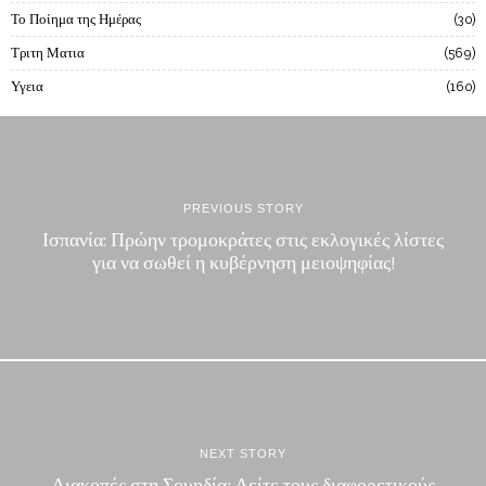
Το Ποίημα της Ημέρας
30
Τριτη Ματια
569
Υγεια
160
PREVIOUS STORY
Ισπανία: Πρώην τρομοκράτες στις εκλογικές λίστες
για να σωθεί η κυβέρνηση μειοψηφίας!
NEXT STORY
Διακοπές στη Σουηδία; Δείτε τους διαφορετικούς