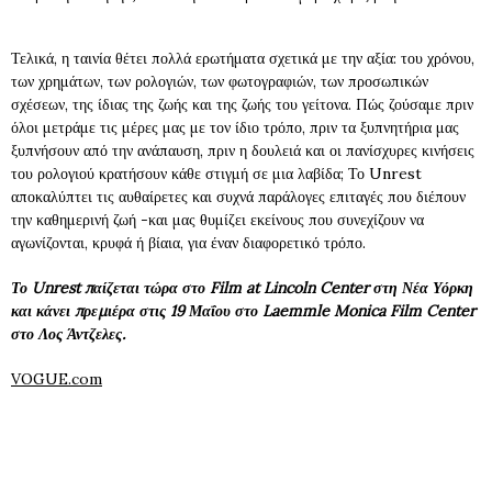
Τελικά, η ταινία θέτει πολλά ερωτήματα σχετικά με την αξία: του χρόνου,
των χρημάτων, των ρολογιών, των φωτογραφιών, των προσωπικών
σχέσεων, της ίδιας της ζωής και της ζωής του γείτονα. Πώς ζούσαμε πριν
όλοι μετράμε τις μέρες μας με τον ίδιο τρόπο, πριν τα ξυπνητήρια μας
ξυπνήσουν από την ανάπαυση, πριν η δουλειά και οι πανίσχυρες κινήσεις
του ρολογιού κρατήσουν κάθε στιγμή σε μια λαβίδα; Το Unrest
αποκαλύπτει τις αυθαίρετες και συχνά παράλογες επιταγές που διέπουν
την καθημερινή ζωή -και μας θυμίζει εκείνους που συνεχίζουν να
αγωνίζονται, κρυφά ή βίαια, για έναν διαφορετικό τρόπο.
Το Unrest παίζεται τώρα στο Film at Lincoln Center στη Νέα Υόρκη
και κάνει πρεμιέρα στις 19 Μαΐου στο Laemmle Monica Film Center
στο Λος Άντζελες.
VOGUE.com