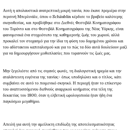
Αυτή η απολαυστικά ανατρεπτική μικρή ταινία, που έκανε πρεμιέρα στην
περσινή Μπερλινάλε, όπου ο Schäublin κέρδισε το βραβείο καλύτερης
σκηνοθεσίας, και προβλήθηκε στο Διεθνές Φεστιβάλ Κινηματογράφου
του Τορόντο και στο Φεστιβάλ Κινηματογράφου της Νέας Υόρκης, είναι
φαινομενικά ένα στιγμιότυπο της καθημερινής ζωής του χωριού, αλλά
προκαλεί τον στοχασμό για την ίδια τη φύση του δομημένου χρόνου και
του αδίστακτου καπιταλισμού και για το πώς τα δύο αυτά δουλεύουν μαζί
για να δημιουργήσουν μυθοπλασίες που τυραννούν τις ζωές μας.
Μην ξεγελιέστε από τις σιγανές φωνές, τη διαλογιστική ηρεμία και την
αταλάντευτη ευγένεια της ταινίας- όπως υποδηλώνει και ο τίτλος, κάτι
συμβαίνει σε αυτό το ποιμενικό σκηνικό. Η περιοχή ήταν το επίκεντρο
του αναπτυσσόμενου διεθνούς αναρχικού κινήματος στα τέλη της
δεκαετίας του 1800, όταν η ελβετική ωρολογοποιία ήταν ήδη ένα
παγκόσμιο μεγαθήριο.
Απειλή για αυτή την αμείλικτη επιδίωξη της αποτελεσματικότητας