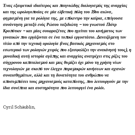
Ένας εξαιρετικά ιδιαίτερος και παιγνιώδης διαλογισμός της αναρχίας
και της ωρολογοποιίας σε μία ελβετική πόλη του 19ου αιώνα,
φημισμένη για τα ρολόγια της, με επίκεντρο την καίρια, επείγουσα
συνάντηση μεταξύ ενός Ρώσου ταξιδιώτη – του γνωστού Πιότρ
Κροπότκιν – και μίας σουφραζέτας που ηγείται του κινήματος των
γυναικών που εργάζονται σε ένα τοπικό εργοστάσιο. Δανειζόμενη τον
τίτλο από την τεχνική ορολογία (ένας βασικός μηχανισμός στο
εσωτερικό των ρολογιών χειρός που εξασφαλίζει την ανακίνησή τους), η
μοναδική αυτή ιστορία αγάπης και αναρχίας ανατρέχει στις ρίζες του
σύγχρονου καπιταλισμού και μας θυμίζει όχι μόνο τη χρήση νέων
τεχνολογιών με σκοπό τον έλεγχο παραμικρών κινήσεων και αχανών
συναισθημάτων, αλλά και τη δυνατότητα του ανθρώπου να
αποσυμπιέσει τους μηχανισμούς καταπίεσης, που λειτουργούν με την
ίδια συνέπεια και αυστηρότητα που λειτουργεί ένα ρολόι.
Cyril Schäublin,