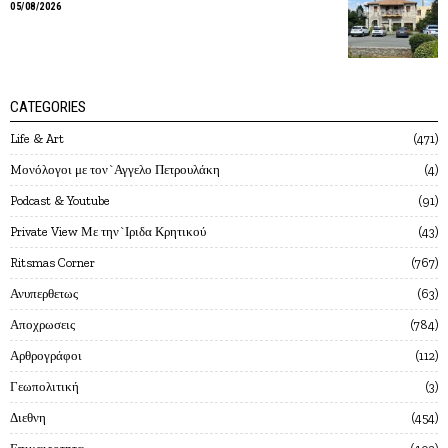
05/08/2026
CATEGORIES
Life & Art
471
Mονόλογοι με τον`Αγγελο Πετρουλάκη
4
Podcast & Youtube
91
Private View Με την`Ιριδα Κρητικού
43
Ritsmas Corner
767
Ανυπερθετως
63
Αποχρωσεις
784
Αρθρογράφοι
112
Γεωπολιτική
3
Διεθνη
454