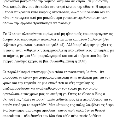
βρίσκονται μακριά από την κάμερα, ανάμεσα σε κτίρια- σε μια σκηνή
ένας κορμός δέντρου δεσπόζει στο νεκρό κέντρο της οθόνης. Η κάμερα
μπορεί να κρατάει κατά καιρούς αποστάσεις, αλλά ο Schäublin δεν το
κάνει – κατάγεται από μια μακρά σειρά γυναικών ωρολογοποιών, των
οποίων την εργασία προσπάθησε να αναδείξει.
To Unrest πλαισιώνεται κυρίως από μη ηθοποιούς που αποφεύγουν τις
δραματικές χειρονομίες- αποκαλύπτεται αργά και μέσω διαλόγων (στα
ελβετικά γερμανικά, ρωσικά και γαλλικά). Αλλά παρ’ όλη την ησυχία της,
η ταινία είναι καθηλωτική, πλημμυρισμένη από μεθυστικές απηχήσεις με
το σήμερα, με μια δόση παραλογισμού και πυκνά τρόμου που θυμίζει
Γιώργο Λάνθιμο (χωρίς τη βία, συναισθηματική ή άλλη).
Οι παραλληλισμοί υπογραμμίζουν πόσο επαναστατική θα ήταν -θα
μπορούσε να είναι- μια παρόμοια ανατροπή στην αντίληψή μας για τον
χρόνο και την εργασία, σε μια εποχή που οι νέες τεχνολογίες
αναδιαμορφώνουν και αναδιαρθρώνουν τον τρόπο με τον οποίο
οργανώνουμε τον χρόνο μας σε αυτή τη γη. Όπως το έθεσε ο ίδιος ο
σκηνοθέτης, “Κάθε ιστορική ταινία πιθανώς μας λέει περισσότερα για το
παρόν παρά για το παρελθόν”. Μια κάτοικος της πόλης λαμβάνει ως δώρο
ένα ξυπνητήρι, μια ακόμη πρόσφατη κατασκευή, αλλά δεν το θεωρεί
απαραίτητο – ήδη ξυπνάει την ίδια ώρα κάθε μέρα χωρίς βοήθεια.