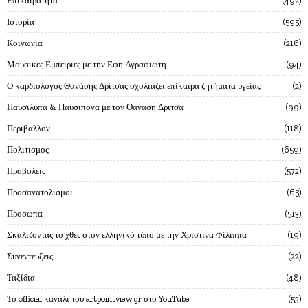
Επικαιροτητα
492
Ιστορία
595
Κοινωνια
216
Μουσικες Εμπειριες με την Εφη Αγραφιωτη
94
Ο καρδιολόγος Θανάσης Δρίτσας σχολιάζει επίκαιρα ζητήματα υγείας
2
Παυσιλυπα & Παυσιπονα με τον Θαναση Δριτσα
99
Περιβαλλον
118
Πολιτισμος
659
Προβολεις
572
Προσανατολισμοι
65
Προσωπα
513
Σκαλίζοντας το χθες στον ελληνικό τύπο με την Χριστίνα Φίλιππα
19
Συνεντευξεις
22
Ταξίδια
48
Το official κανάλι του artpointview.gr στο YouTube
53