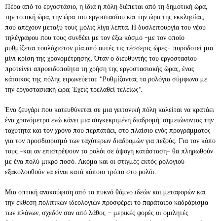
Πέρα από το εργοστάσιο, η ίδια η πόλη διέπεται από τη δημοτική ώρα,
την τοπική ώρα, την ώρα του εργοστασίου και την ώρα της εκκλησίας,
που απέχουν μεταξύ τους μόλις λίγα λεπτά. Η δυσλειτουργία του νέου
τηλέγραφου που τους συνδέει με τον έξω κόσμο -με τον οποίο
ρυθμίζεται τουλάχιστον μία από αυτές τις τέσσερις ώρες- πυροδοτεί μια
μίνι κρίση της χρονομέτρησης. Όταν ο διευθυντής του εργοστασίου
προτείνει απροειδοποίητα τη χρήση της εργοστασιακής ώρας, ένας
κάτοικος της πόλης ειρωνεύεται: “Ρυθμίζοντας τα ρολόγια σύμφωνα με
την εργοστασιακή ώρα; Έχεις τρελαθεί τελείως”.
Ένα ζευγάρι που κατευθύνεται σε μια γειτονική πόλη καλείται να κρατάει
ένα χρονόμετρο ενώ κάνει μια συγκεκριμένη διαδρομή, σημειώνοντας την
ταχύτητα και τον χρόνο που περπατάει, στο πλαίσιο ενός προγράμματος
για τον προσδιορισμό των ταχύτερων διαδρομών για πεζούς. Για τον κόπο
τους -και αν επιστρέψουν το ρολόι σε άψογη κατάσταση- θα πληρωθούν
με ένα πολύ μικρό ποσό. Ακόμα και οι στιγμές εκτός ρολογιού
εξακολουθούν να είναι κατά κάποιο τρόπο στο ρολόι.
Μια οπτική ανακούφιση από το πυκνό θάμνο ιδεών και μεταφορών και
την έκθεση πολιτικών ιδεολογιών προσφέρει το παράταιρο καδράρισμα
των πλάνων, σχεδόν σαν από λάθος – μερικές φορές οι ομιλητές