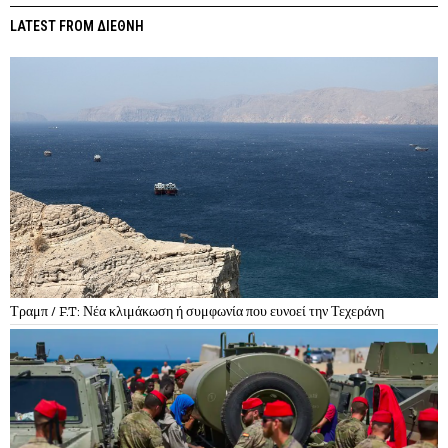
LATEST FROM ΔΙΕΘΝΗ
Τραμπ / F.T: Νέα κλιμάκωση ή συμφωνία που ευνοεί την Τεχεράνη