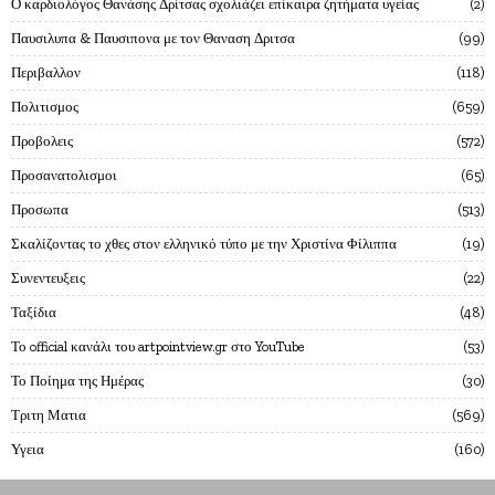
Ο καρδιολόγος Θανάσης Δρίτσας σχολιάζει επίκαιρα ζητήματα υγείας
2
Παυσιλυπα & Παυσιπονα με τον Θαναση Δριτσα
99
Περιβαλλον
118
Πολιτισμος
659
Προβολεις
572
Προσανατολισμοι
65
Προσωπα
513
Σκαλίζοντας το χθες στον ελληνικό τύπο με την Χριστίνα Φίλιππα
19
Συνεντευξεις
22
Ταξίδια
48
Το official κανάλι του artpointview.gr στο YouTube
53
Το Ποίημα της Ημέρας
30
Τριτη Ματια
569
Υγεια
160