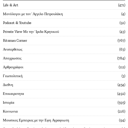
Life & Art
471
Mονόλογοι με τον`Αγγελο Πετρουλάκη
4
Podcast & Youtube
91
Private View Με την`Ιριδα Κρητικού
43
Ritsmas Corner
767
Ανυπερθετως
63
Αποχρωσεις
784
Αρθρογράφοι
112
Γεωπολιτική
3
Διεθνη
454
Επικαιροτητα
492
Ιστορία
595
Κοινωνια
216
Μουσικες Εμπειριες με την Εφη Αγραφιωτη
94