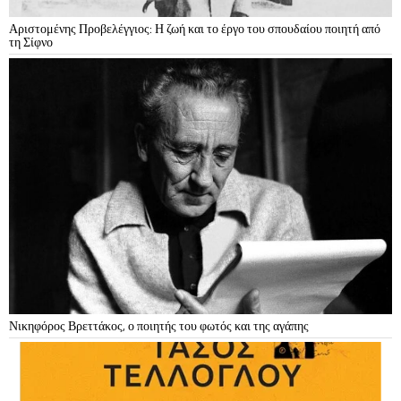
Αριστομένης Προβελέγγιος: Η ζωή και το έργο του σπουδαίου ποιητή από
τη Σίφνο
Νικηφόρος Βρεττάκος, ο ποιητής του φωτός και της αγάπης