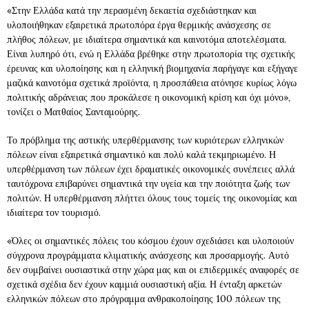
«Στην Ελλάδα κατά την περασμένη δεκαετία σχεδιάστηκαν και
υλοποιήθηκαν εξαιρετικά πρωτοπόρα έργα θερμικής ανάσχεσης σε
πλήθος πόλεων, με ιδιαίτερα σημαντικά και καινοτόμα αποτελέσματα.
Είναι λυπηρό ότι, ενώ η Ελλάδα βρέθηκε στην πρωτοπορία της σχετικής
έρευνας και υλοποίησης και η ελληνική βιομηχανία παρήγαγε και εξήγαγε
μαζικά καινοτόμα σχετικά προϊόντα, η προσπάθεια ατόνησε κυρίως λόγω
πολιτικής αδράνειας που προκάλεσε η οικονομική κρίση και όχι μόνο»,
τονίζει ο Ματθαίος Σανταμούρης.
Το πρόβλημα της αστικής υπερθέρμανσης των κυριότερων ελληνικών
πόλεων είναι εξαιρετικά σημαντικό και πολύ καλά τεκμηριωμένο. Η
υπερθέρμανση των πόλεων έχει δραματικές οικονομικές συνέπειες αλλά
ταυτόχρονα επιβαρύνει σημαντικά την υγεία και την ποιότητα ζωής των
πολιτών. Η υπερθέρμανση πλήττει όλους τους τομείς της οικονομίας και
ιδιαίτερα τον τουρισμό.
«Όλες οι σημαντικές πόλεις του κόσμου έχουν σχεδιάσει και υλοποιούν
σύγχρονα προγράμματα κλιματικής ανάσχεσης και προσαρμογής. Αυτό
δεν συμβαίνει ουσιαστικά στην χώρα μας και οι επιδερμικές αναφορές σε
σχετικά σχέδια δεν έχουν καμμιά ουσιαστική αξία. Η ένταξη αρκετών
ελληνικών πόλεων στο πρόγραμμα ανθρακοποίησης 100 πόλεων της