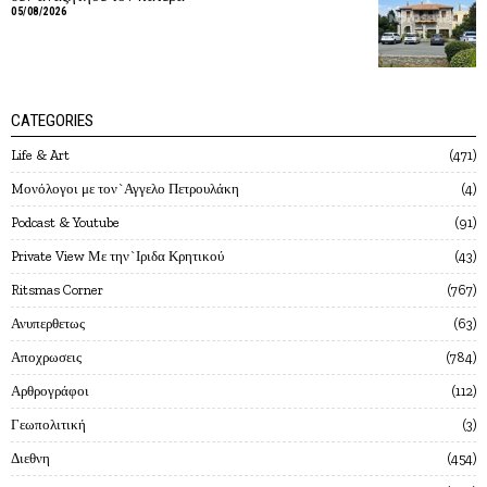
05/08/2026
CATEGORIES
Life & Art
471
Mονόλογοι με τον`Αγγελο Πετρουλάκη
4
Podcast & Youtube
91
Private View Με την`Ιριδα Κρητικού
43
Ritsmas Corner
767
Ανυπερθετως
63
Αποχρωσεις
784
Αρθρογράφοι
112
Γεωπολιτική
3
Διεθνη
454