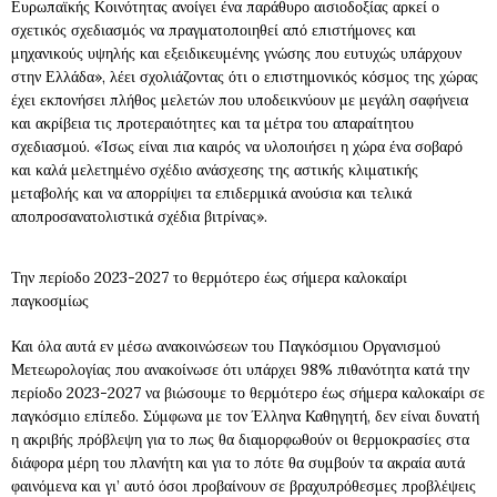
Ευρωπαϊκής Κοινότητας ανοίγει ένα παράθυρο αισιοδοξίας αρκεί ο
σχετικός σχεδιασμός να πραγματοποιηθεί από επιστήμονες και
μηχανικούς υψηλής και εξειδικευμένης γνώσης που ευτυχώς υπάρχουν
στην Ελλάδα», λέει σχολιάζοντας ότι ο επιστημονικός κόσμος της χώρας
έχει εκπονήσει πλήθος μελετών που υποδεικνύουν με μεγάλη σαφήνεια
και ακρίβεια τις προτεραιότητες και τα μέτρα του απαραίτητου
σχεδιασμού. «Ίσως είναι πια καιρός να υλοποιήσει η χώρα ένα σοβαρό
και καλά μελετημένο σχέδιο ανάσχεσης της αστικής κλιματικής
μεταβολής και να απορρίψει τα επιδερμικά ανούσια και τελικά
αποπροσανατολιστικά σχέδια βιτρίνας».
Την περίοδο 2023-2027 το θερμότερο έως σήμερα καλοκαίρι
παγκοσμίως
Και όλα αυτά εν μέσω ανακοινώσεων του Παγκόσμιου Οργανισμού
Μετεωρολογίας που ανακοίνωσε ότι υπάρχει 98% πιθανότητα κατά την
περίοδο 2023-2027 να βιώσουμε το θερμότερο έως σήμερα καλοκαίρι σε
παγκόσμιο επίπεδο. Σύμφωνα με τον Έλληνα Καθηγητή, δεν είναι δυνατή
η ακριβής πρόβλεψη για το πως θα διαμορφωθούν οι θερμοκρασίες στα
διάφορα μέρη του πλανήτη και για το πότε θα συμβούν τα ακραία αυτά
φαινόμενα και γι’ αυτό όσοι προβαίνουν σε βραχυπρόθεσμες προβλέψεις