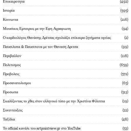
Επικαιροτητα
492
Ιστορία
595
Κοινωνια
216
Μουσικες Εμπειριες με την Εφη Αγραφιωτη
94
Ο καρδιολόγος Θανάσης Δρίτσας σχολιάζει επίκαιρα ζητήματα υγείας
2
Παυσιλυπα & Παυσιπονα με τον Θαναση Δριτσα
99
Περιβαλλον
118
Πολιτισμος
659
Προβολεις
572
Προσανατολισμοι
65
Προσωπα
513
Σκαλίζοντας το χθες στον ελληνικό τύπο με την Χριστίνα Φίλιππα
19
Συνεντευξεις
22
Ταξίδια
48
Το official κανάλι του artpointview.gr στο YouTube
53