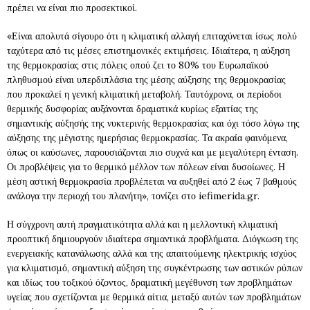
πρέπει να είναι πιο προσεκτικοί.
«Είναι απολυτά σίγουρο ότι η κλιματική αλλαγή επιταχύνεται ίσως πολύ
ταχύτερα από τις μέσες επιστημονικές εκτιμήσεις. Ιδιαίτερα, η αύξηση
της θερμοκρασίας στις πόλεις οπού ζει το 80% του Ευρωπαϊκού
πληθυσμού είναι υπερδιπλάσια της μέσης αύξησης της θερμοκρασίας
που προκαλεί η γενική κλιματική μεταβολή. Ταυτόχρονα, οι περίοδοι
θερμικής δυσφορίας αυξάνονται δραματικά κυρίως εξαιτίας της
σημαντικής αύξησής της νυκτερινής θερμοκρασίας και όχι τόσο λόγω της
αύξησης της μέγιστης ημερήσιας θερμοκρασίας. Τα ακραία φαινόμενα,
όπως οι καύσωνες, παρουσιάζονται πιο συχνά και με μεγαλύτερη ένταση.
Οι προβλέψεις για το θερμικό μέλλον των πόλεων είναι δυσοίωνες. Η
μέση αστική θερμοκρασία προβλέπεται να αυξηθεί από 2 έως 7 βαθμούς
ανάλογα την περιοχή του πλανήτη», τονίζει στο iefimerida.gr.
Η σύγχρονη αυτή πραγματικότητα αλλά και η μελλοντική κλιματική
προοπτική δημιουργούν ιδιαίτερα σημαντικά προβλήματα. Διόγκωση της
ενεργειακής κατανάλωσης αλλά και της απαιτούμενης ηλεκτρικής ισχύος
για κλιματισμό, σημαντική αύξηση της συγκέντρωσης των αστικών ρύπων
και ιδίως του τοξικού όζοντος, δραματική μεγέθυνση των προβλημάτων
υγείας που σχετίζονται με θερμικά αίτια, μεταξύ αυτών των προβλημάτων