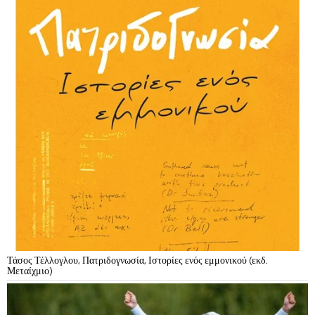
Τάσος Τέλλογλου, Πατριδογνωσία, Ιστορίες ενός εμμονικού (εκδ.
Μεταίχμιο)