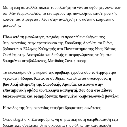
Με τη ζωή σε πολλές πόλεις του πλανήτη να γίνεται αφόρητη, λόγω των
υψηλών θερμοκρασιών, το ενδιαφέρον της παγκόσμιας επιστημονικής
κοινότητας στρέφεται πλέον στην ανάσχεση της αστικής κλιματικής
μεταβολής.
Πίσω από τη μεγαλύτερη, παγκόσμια προσπάθεια ελέγχου της
θερμοκρασίας, στην πρωτεύουσα της Σαουδικής Αραβίας, το Ριάντ,
βρίσκεται ο Έλληνας Καθηγητής στο Πανεπιστήμιο της Νέας Νότιας
Ουαλίας στην Αυστραλία και διεθνής εμπειρογνώμονας σε θέματα
δομημένου περιβάλλοντος, Ματθαίος Σανταμούρης.
Τα καλοκαίρια στην καρδιά της αραβικής χερσονήσου το θερμόμετρο
«χτυπάει» 45αρια. Καθώς οι συνθήκες καθίστανται ανυπόφορες,
η
βασιλική επιτροπή της Σαουδικής Αραβίας κατέφυγε στην
επιστημονική ομάδα του Έλληνα καθηγητή, που δρα στο Σίδνεϋ
διερευνώντας και εφαρμόζοντας προηγμένα κλιματολογικά μοντέλα.
Η άνοδος της θερμοκρασίας επιφέρει δραματικές συνέπειες
Όπως εξηγεί ο κ. Σανταμούρης, «η σημαντική αυτή υπερθέρμανση έχει
δραματικές συνέπειες στην οικονομία της πόλης, την κατανάλωση