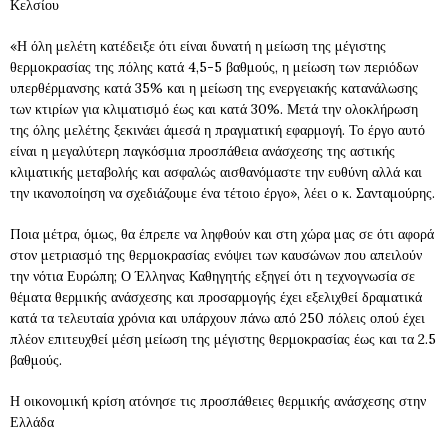
Κελσίου
«Η όλη μελέτη κατέδειξε ότι είναι δυνατή η μείωση της μέγιστης
θερμοκρασίας της πόλης κατά 4,5-5 βαθμούς, η μείωση των περιόδων
υπερθέρμανσης κατά 35% και η μείωση της ενεργειακής κατανάλωσης
των κτιρίων για κλιματισμό έως και κατά 30%. Μετά την ολοκλήρωση
της όλης μελέτης ξεκινάει άμεσά η πραγματική εφαρμογή. Το έργο αυτό
είναι η μεγαλύτερη παγκόσμια προσπάθεια ανάσχεσης της αστικής
κλιματικής μεταβολής και ασφαλώς αισθανόμαστε την ευθύνη αλλά και
την ικανοποίηση να σχεδιάζουμε ένα τέτοιο έργο», λέει ο κ. Σανταμούρης.
Ποια μέτρα, όμως, θα έπρεπε να ληφθούν και στη χώρα μας σε ότι αφορά
στον μετριασμό της θερμοκρασίας ενόψει των καυσώνων που απειλούν
την νότια Ευρώπη; Ο Έλληνας Καθηγητής εξηγεί ότι η τεχνογνωσία σε
θέματα θερμικής ανάσχεσης και προσαρμογής έχει εξελιχθεί δραματικά
κατά τα τελευταία χρόνια και υπάρχουν πάνω από 250 πόλεις οπού έχει
πλέον επιτευχθεί μέση μείωση της μέγιστης θερμοκρασίας έως και τα 2.5
βαθμούς.
Η οικονομική κρίση ατόνησε τις προσπάθειες θερμικής ανάσχεσης στην
Ελλάδα