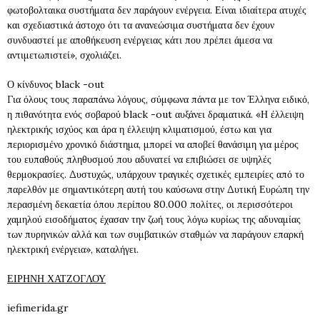
φωτοβολταικα συστήματα δεν παράγουν ενέργεια. Είναι ιδιαίτερα ατυχές
και σχεδιαστικά άστοχο ότι τα ανανεώσιμα συστήματα δεν έχουν
συνδυαστεί με αποθήκευση ενέργειας κάτι που πρέπει άμεσα να
αντιμετωπιστεί», σχολιάζει.
Ο κίνδυνος black -out
Για όλους τους παραπάνω λόγους, σύμφωνα πάντα με τον Έλληνα ειδικό,
η πιθανότητα ενός σοβαρού black -out αυξάνει δραματικά. «Η έλλειψη
ηλεκτρικής ισχύος και άρα η έλλειψη κλιματισμού, έστω και για
περιορισμένο χρονικό διάστημα, μπορεί να αποβεί θανάσιμη για μέρος
του ευπαθούς πληθυσμού που αδυνατεί να επιβιώσει σε υψηλές
θερμοκρασίες. Δυστυχώς, υπάρχουν τραγικές σχετικές εμπειρίες από το
παρελθόν με σημαντικότερη αυτή του καύσωνα στην Δυτική Ευρώπη την
περασμένη δεκαετία όπου περίπου 80.000 πολίτες, οι περισσότεροι
χαμηλού εισοδήματος έχασαν την ζωή τους λόγω κυρίως της αδυναμίας
των πυρηνικών αλλά και των συμβατικών σταθμών να παράγουν επαρκή
ηλεκτρική ενέργεια», καταλήγει.
ΕΙΡΗΝΗ ΧΑΤΖΟΓΛΟΥ
iefimerida.gr