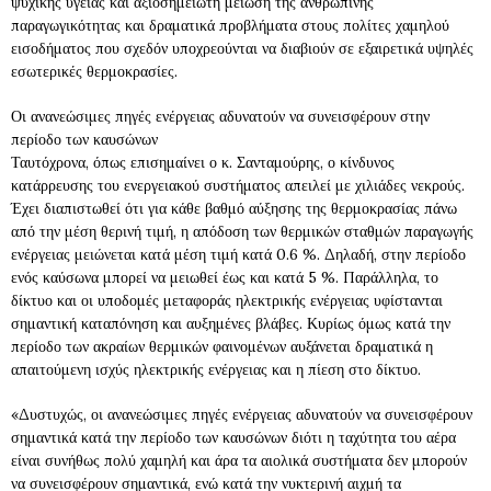
ψυχικής υγείας και αξιοσημείωτη μείωση της ανθρώπινης
παραγωγικότητας και δραματικά προβλήματα στους πολίτες χαμηλού
εισοδήματος που σχεδόν υποχρεούνται να διαβιούν σε εξαιρετικά υψηλές
εσωτερικές θερμοκρασίες.
Οι ανανεώσιμες πηγές ενέργειας αδυνατούν να συνεισφέρουν στην
περίοδο των καυσώνων
Ταυτόχρονα, όπως επισημαίνει ο κ. Σανταμούρης, ο κίνδυνος
κατάρρευσης του ενεργειακού συστήματος απειλεί με χιλιάδες νεκρούς.
Έχει διαπιστωθεί ότι για κάθε βαθμό αύξησης της θερμοκρασίας πάνω
από την μέση θερινή τιμή, η απόδοση των θερμικών σταθμών παραγωγής
ενέργειας μειώνεται κατά μέση τιμή κατά 0.6 %. Δηλαδή, στην περίοδο
ενός καύσωνα μπορεί να μειωθεί έως και κατά 5 %. Παράλληλα, το
δίκτυο και οι υποδομές μεταφοράς ηλεκτρικής ενέργειας υφίστανται
σημαντική καταπόνηση και αυξημένες βλάβες. Κυρίως όμως κατά την
περίοδο των ακραίων θερμικών φαινομένων αυξάνεται δραματικά η
απαιτούμενη ισχύς ηλεκτρικής ενέργειας και η πίεση στο δίκτυο.
«Δυστυχώς, οι ανανεώσιμες πηγές ενέργειας αδυνατούν να συνεισφέρουν
σημαντικά κατά την περίοδο των καυσώνων διότι η ταχύτητα του αέρα
είναι συνήθως πολύ χαμηλή και άρα τα αιολικά συστήματα δεν μπορούν
να συνεισφέρουν σημαντικά, ενώ κατά την νυκτερινή αιχμή τα