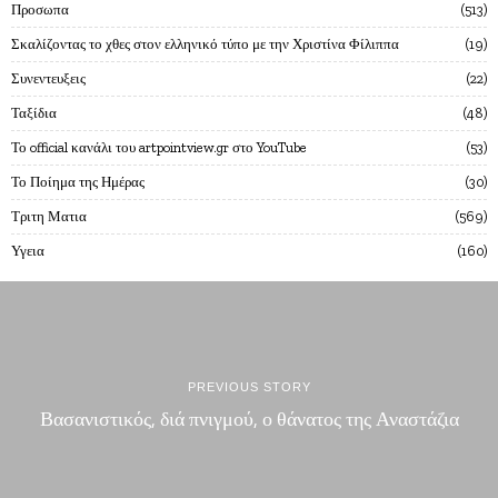
Προσωπα
513
Σκαλίζοντας το χθες στον ελληνικό τύπο με την Χριστίνα Φίλιππα
19
Συνεντευξεις
22
Ταξίδια
48
Το official κανάλι του artpointview.gr στο YouTube
53
Το Ποίημα της Ημέρας
30
Τριτη Ματια
569
Υγεια
160
PREVIOUS STORY
Βασανιστικός, διά πνιγμού, ο θάνατος της Αναστάζια