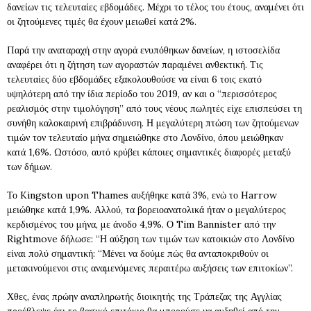
δανείων τις τελευταίες εβδομάδες. Μέχρι το τέλος του έτους, αναμένει ότι
οι ζητούμενες τιμές θα έχουν μειωθεί κατά 2%.
Παρά την αναταραχή στην αγορά ενυπόθηκων δανείων, η ιστοσελίδα
αναφέρει ότι η ζήτηση των αγοραστών παραμένει ανθεκτική. Τις
τελευταίες δύο εβδομάδες εξακολουθούσε να είναι 6 τοις εκατό
υψηλότερη από την ίδια περίοδο του 2019, αν και ο “περισσότερος
ρεαλισμός στην τιμολόγηση” από τους νέους πωλητές είχε επισπεύσει τη
συνήθη καλοκαιρινή επιβράδυνση. Η μεγαλύτερη πτώση των ζητούμενων
τιμών τον τελευταίο μήνα σημειώθηκε στο Λονδίνο, όπου μειώθηκαν
κατά 1,6%. Ωστόσο, αυτό κρύβει κάποιες σημαντικές διαφορές μεταξύ
των δήμων.
Το Kingston upon Thames αυξήθηκε κατά 3%, ενώ το Harrow
μειώθηκε κατά 1,9%. Αλλού, τα βορειοανατολικά ήταν ο μεγαλύτερος
κερδισμένος του μήνα, με άνοδο 4,9%. Ο Tim Bannister από την
Rightmove δήλωσε: “Η αύξηση των τιμών των κατοικιών στο Λονδίνο
είναι πολύ σημαντική: “Μένει να δούμε πώς θα ανταποκριθούν οι
μετακινούμενοι στις αναμενόμενες περαιτέρω αυξήσεις των επιτοκίων”.
Χθες, ένας πρώην αναπληρωτής διοικητής της Τράπεζας της Αγγλίας
προέβλεψε ότι το βασικό επιτόκιο θα μπορούσε να αυξηθεί από την