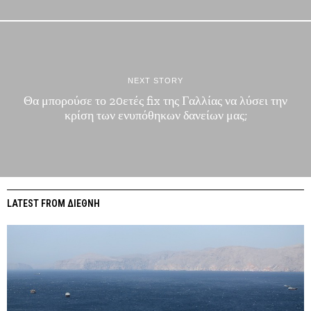
NEXT STORY
Θα μπορούσε το 20ετές fix της Γαλλίας να λύσει την
κρίση των ενυπόθηκων δανείων μας;
LATEST FROM ΔΙΕΘΝΗ