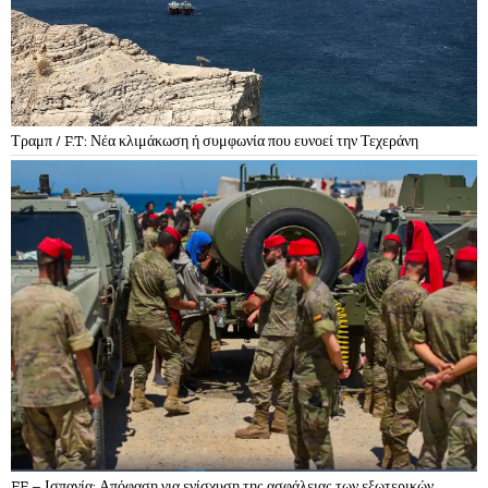
Τραμπ / F.T: Νέα κλιμάκωση ή συμφωνία που ευνοεί την Τεχεράνη
EE – Ισπανία: Απόφαση για ενίσχυση της ασφάλειας των εξωτερικών