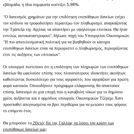
εβδομάδα, η ίδια συμφωνία κοστίζει 5,98%.
“Ο δανεισμός χρημάτων για την επιδότηση ενυπόθηκων δανείων ενέχει
τον κίνδυνο να τροφοδοτήσει περαιτέρω τον πληθωρισμό, αναγκάζοντας
την Τράπεζα της Αγγλίας να απαντήσει με υψηλότερα επιτόκια. Θα ήταν
εντελώς αυτοκαταστροφικό”, δήλωσε πηγή του Υπουργείου Οικονομικών.
“Η πιο αποτελεσματική πολιτική για να βοηθηθούν οι κάτοχοι
ενυπόθηκων δανείων είναι να περιοριστεί ο πληθωρισμός, περιορίζοντας
έτσι τις αυξήσεις των επιτοκίων”.
Οι υπουργοί πιστεύουν ότι η επιδότηση των πληρωμών των ενυπόθηκων
δανείων θα ωφελούσε επίσης τους πλουσιότερους ιδιοκτήτες ακινήτων,
καθιστώντας δυσκολότερο για τους αγοραστές που αγοράζουν για πρώτη
φορά κατοικία. Οποιοδήποτε πρόγραμμα ελάφρυνσης θα απαιτούσε
επίσης δανεισμό σε μια εποχή που η καταβολή τόκων για το δημόσιο
χρέος αυξάνεται και ο αρμόδιος υπουργός Οικονομικών Τζέρεμι Χαντ
προσπαθεί απεγνωσμένα να βρει περιθώρια για να μειώσει τους φόρους
το επόμενο έτος.
Θα μπορούσε το
20ετές fix της Γαλλίας να λύσει την κρίση των
ενυπόθηκων δανείων μας;