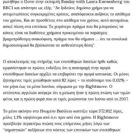
ρωτήθηκε ο Gove στην εκπομπή Sunday with Laura Kuenssberg του
BBC1 και απάντησε ως εξής: “Αν ξοδεύεις δημόσιο χρήμα για να
αντιμετωπίσεις συγκεκριμένες κρίσεις, αναπόφευκτα αυξάνεις το απόθεμα
του χρέους. Και αν προσθέτεις στο απόθεμα του χρέους, αυτό αυτομάτως
ασκεί πίεση στα επιτόκια. Το χειρότερο πράγμα που θα μπορούσες να
κάνεις είναι να διαθέσεις χρήματα προκειμένου να παράσχεις
βραχυπρόθεσμη ανακούφιση, πράγμα που θα σήμαινε … ότι τα συνολικά
δημοσιονομικά θα βρίσκονταν σε ασθενέστερη θέση”.
Ο αποκλεισμός της στήριξης των ενυπόθηκων δανείων ήρθε καθώς
εμφανίστηκαν οι πρώτες ενδείξεις ότι η αναταραχή στην αγορά
ενυπόθηκων δανείων αρχίζει να επιβαρύνει την αγορά κατοικίας. Οι μέσες
ζητούμενες τιμές μειώθηκαν κατά 82 λίρες – το ισοδύναμο του 0,02% –
τον μήνα έως τα μέσα Ιουνίου, σύμφωνα με την Rightmove. Ο
ιστότοπος αγγελιών ανέφερε ότι η μείωση ήταν η πρώτη πτώση των τιμών
φέτος και η πρώτη φορά που οι τιμές μειώνονται τον Ιούνιο από το 2017.
Το μέσο ακίνητο στο Ηνωμένο Βασίλειο κοστίζει τώρα 372.812 λίρες,
μόλις 1,1% υψηλότερα από ό,τι πριν από ένα χρόνο. Η Rightmove
προέβλεψε περαιτέρω πτώση τους επόμενους μήνες λόγω των
“σημαντικών” αυξήσεων στο κόστος των επιτοκίων των ενυπόθηκων