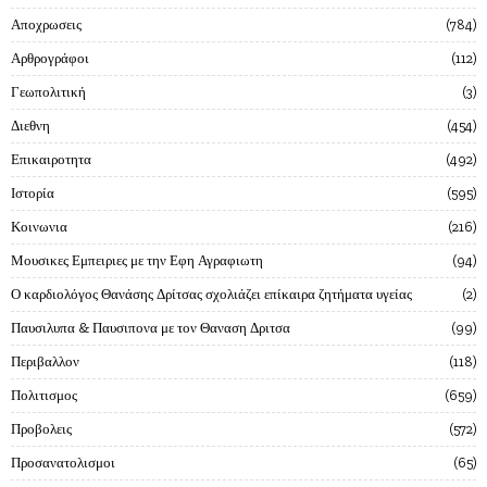
Αποχρωσεις
784
Αρθρογράφοι
112
Γεωπολιτική
3
Διεθνη
454
Επικαιροτητα
492
Ιστορία
595
Κοινωνια
216
Μουσικες Εμπειριες με την Εφη Αγραφιωτη
94
Ο καρδιολόγος Θανάσης Δρίτσας σχολιάζει επίκαιρα ζητήματα υγείας
2
Παυσιλυπα & Παυσιπονα με τον Θαναση Δριτσα
99
Περιβαλλον
118
Πολιτισμος
659
Προβολεις
572
Προσανατολισμοι
65