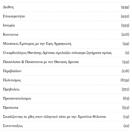
Διεθνη
454
Επικαιροτητα
492
Ιστορία
595
Κοινωνια
216
Μουσικες Εμπειριες με την Εφη Αγραφιωτη
94
Ο καρδιολόγος Θανάσης Δρίτσας σχολιάζει επίκαιρα ζητήματα υγείας
2
Παυσιλυπα & Παυσιπονα με τον Θαναση Δριτσα
99
Περιβαλλον
118
Πολιτισμος
659
Προβολεις
572
Προσανατολισμοι
65
Προσωπα
513
Σκαλίζοντας το χθες στον ελληνικό τύπο με την Χριστίνα Φίλιππα
19
Συνεντευξεις
22