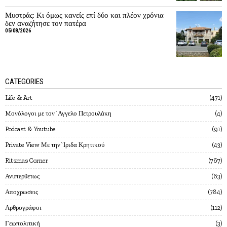
Μυστράς: Κι όμως κανείς επί δύο και πλέον χρόνια
δεν αναζήτησε τον πατέρα
05/08/2026
CATEGORIES
Life & Art
471
Mονόλογοι με τον`Αγγελο Πετρουλάκη
4
Podcast & Youtube
91
Private View Με την`Ιριδα Κρητικού
43
Ritsmas Corner
767
Ανυπερθετως
63
Αποχρωσεις
784
Αρθρογράφοι
112
Γεωπολιτική
3