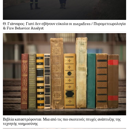
Θ. Γιάνναρος: Γιατί δεν σβήνουν εύκολα οι megafires / Πυρομετεωρολογία
& Fire Behavior Analyst
Βιβλία καταστρέφονται: Μια από τις πιο σκοτεινές πτυχές ανάπτυξης της
τεχνητής νοημοσύνης