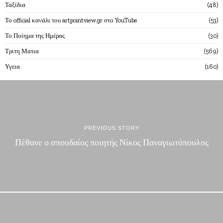
Ταξίδια
48
Το official κανάλι του artpointview.gr στο YouTube
53
Το Ποίημα της Ημέρας
30
Τριτη Ματια
569
Υγεια
160
PREVIOUS STORY
Πέθανε ο σπουδαίος ποιητής Νίκος Παναγιωτόπουλος