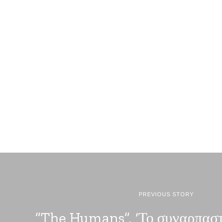
PREVIOUS STORY
“The Humans”. ‘Το συναρπαστ