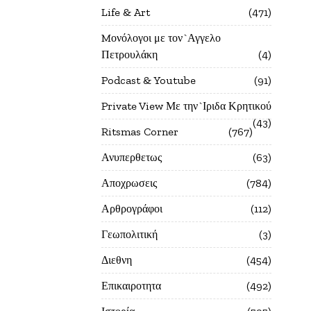
Life & Art
471
Mονόλογοι με τον`Αγγελο
Πετρουλάκη
4
Podcast & Youtube
91
Private View Με την`Ιριδα Κρητικού
43
Ritsmas Corner
767
Ανυπερθετως
63
Αποχρωσεις
784
Αρθρογράφοι
112
Γεωπολιτική
3
Διεθνη
454
Επικαιροτητα
492