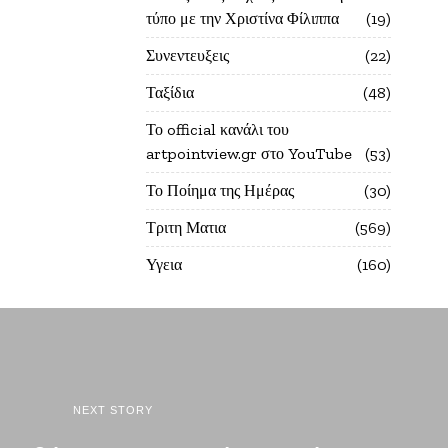
τύπο με την Χριστίνα Φίλιππα
19
Συνεντευξεις
22
Ταξίδια
48
Το official κανάλι του
artpointview.gr στο YouTube
53
Το Ποίημα της Ημέρας
30
Τριτη Ματια
569
Υγεια
160
NEXT STORY