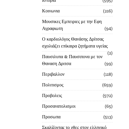
Ιστορία
595
Κοινωνια
216
Μουσικες Εμπειριες με την Εφη
Αγραφιωτη
94
Ο καρδιολόγος Θανάσης Δρίτσας
σχολιάζει επίκαιρα ζητήματα υγείας
2
Παυσιλυπα & Παυσιπονα με τον
Θαναση Δριτσα
99
Περιβαλλον
118
Πολιτισμος
659
Προβολεις
572
Προσανατολισμοι
65
Προσωπα
513
Σκαλίζοντας το χθες στον ελληνικό