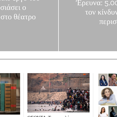
‘Ερευνα: 5.
σιάσει ο
τον κίνδ
στο θέατρο
περισ