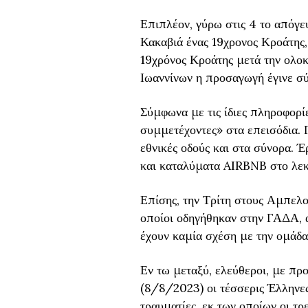
Επιπλέον, γύρω στις 4 το απόγε
Κακαβιά ένας 19χρονος Κροάτης,
19χρόνος Κροάτης μετά την ολο
Ιωαννίνων η προσαγωγή έγινε σ
Σύμφωνα με τις ίδιες πληροφορί
συμμετέχοντες» στα επεισόδια. 
εθνικές οδούς και στα σύνορα. 
και καταλύματα AIRBNB στο λεκ
Επίσης, την Τρίτη στους Αμπελο
οποίοι οδηγήθηκαν στην ΓΑΔΑ, α
έχουν καμία σχέση με την ομάδα
Εν τω μεταξύ, ελεύθεροι, με προ
(8/8/2023) οι τέσσερις Έλληνες
τραυματίες, εκ των οποίων οι τρ