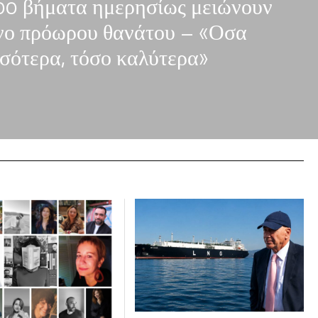
000 βήματα ημερησίως μειώνουν
υνο πρόωρου θανάτου – «Οσα
σότερα, τόσο καλύτερα»