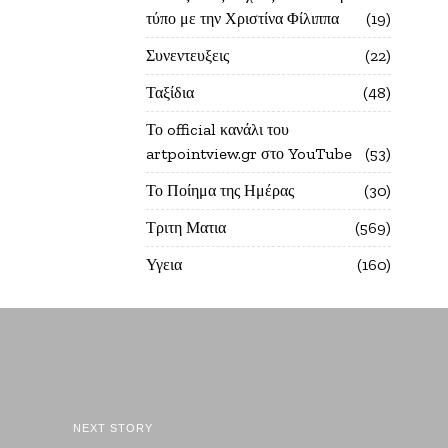
τύπο με την Χριστίνα Φίλιππα
19
Συνεντευξεις
22
Ταξίδια
48
Το official κανάλι του
artpointview.gr στο YouTube
53
Το Ποίημα της Ημέρας
30
Τριτη Ματια
569
Υγεια
160
NEXT STORY