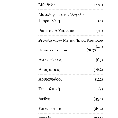
Life & Art
471
Mονόλογοι με τον`Αγγελο
Πετρουλάκη
4
Podcast & Youtube
91
Private View Με την`Ιριδα Κρητικού
43
Ritsmas Corner
767
Ανυπερθετως
63
Αποχρωσεις
784
Αρθρογράφοι
112
Γεωπολιτική
3
Διεθνη
454
Επικαιροτητα
492