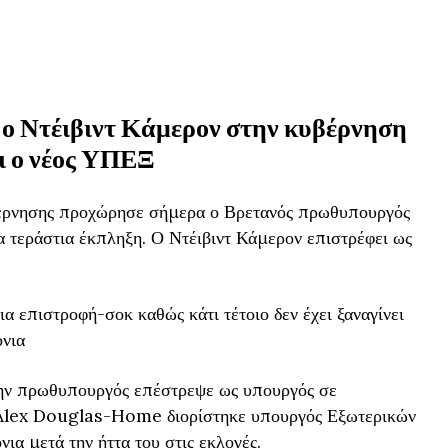
 ο Ντέιβιντ Κάμερον στην κυβέρνηση
αι ο νέος ΥΠΕΞ
βέρνησης προχώρησε σήμερα ο Βρετανός πρωθυπουργός
ια τεράστια έκπληξη. Ο Ντέιβιντ Κάμερον επιστρέφει ως
α επιστροφή-σοκ καθώς κάτι τέτοιο δεν έχει ξαναγίνει
όνια
ην πρωθυπουργός επέστρεψε ως υπουργός σε
ο Alex Douglas-Home διορίστηκε υπουργός Εξωτερικών
ια μετά την ήττα του στις εκλογές.