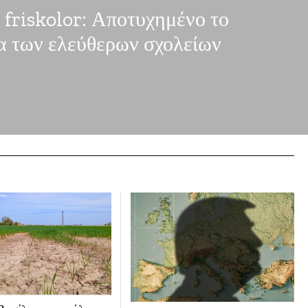
 friskolor: Αποτυχημένο το
α των ελεύθερων σχολείων