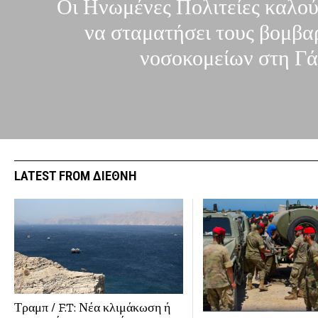
Οι Ηνωμένες Πολιτείες καλού
να σταματήσει τους βομβα
νοσοκομείων στη Γά
LATEST FROM ΔΙΕΘΝΗ
Τραμπ / F.T: Νέα κλιμάκωση ή