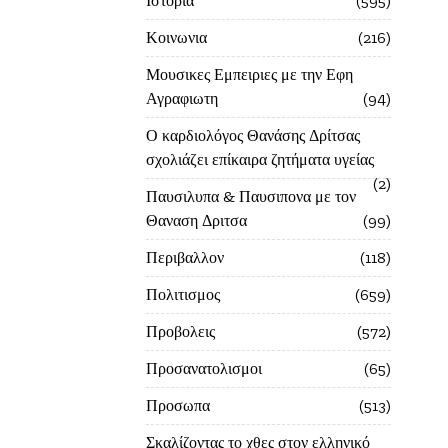
Ιστορία
595
Κοινωνια
216
Μουσικες Εμπειριες με την Εφη
Αγραφιωτη
94
Ο καρδιολόγος Θανάσης Δρίτσας
σχολιάζει επίκαιρα ζητήματα υγείας
2
Παυσιλυπα & Παυσιπονα με τον
Θαναση Δριτσα
99
Περιβαλλον
118
Πολιτισμος
659
Προβολεις
572
Προσανατολισμοι
65
Προσωπα
513
Σκαλίζοντας το χθες στον ελληνικό