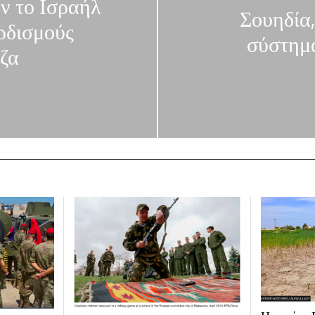
ν το Ισραήλ
Σουηδία,
ρδισμούς
σύστημ
ζα