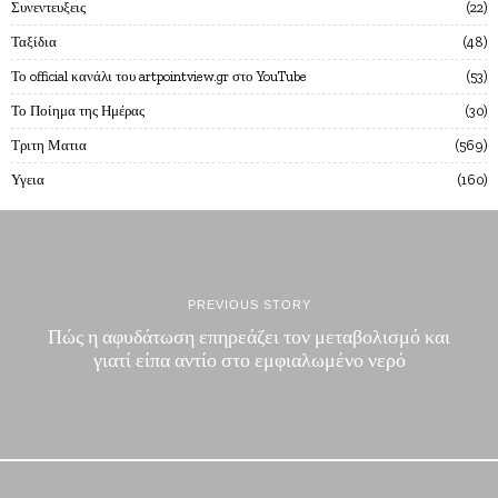
Συνεντευξεις
22
Ταξίδια
48
Το official κανάλι του artpointview.gr στο YouTube
53
Το Ποίημα της Ημέρας
30
Τριτη Ματια
569
Υγεια
160
PREVIOUS STORY
Πώς η αφυδάτωση επηρεάζει τον μεταβολισμό και
γιατί είπα αντίο στο εμφιαλωμένο νερό