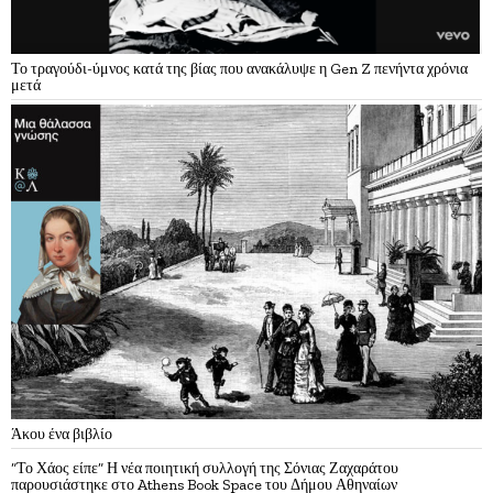
Το τραγούδι-ύμνος κατά της βίας που ανακάλυψε η Gen Z πενήντα χρόνια
μετά
Άκου ένα βιβλίο
“Το Χάος είπε” Η νέα ποιητική συλλογή της Σόνιας Ζαχαράτου
παρουσιάστηκε στο Athens Book Space του Δήμου Αθηναίων