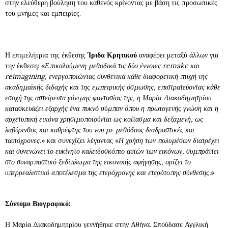
στην ελεύθερη βούληση του καθενός κρίνοντας με βάση τις προσωπικές
του μνήμες και εμπειρίες.
Η επιμελήτρια της έκθεσης
Ίριδα Κρητικού
αναφέρει μεταξύ άλλων για
την έκθεση: «
Επικαλούμενη μεθοδικά τις δύο έννοιες
remake
και
reimagining
, ενεργοποιώντας συνθετικά κάθε διαφορετική πτυχή της
ακαδημαϊκής διδαχής και της εμπειρικής όσμωσης, επιστρατεύοντας κάθε
εσοχή της αστείρευτα γόνιμης φαντασίας της, η Μαρία Διακοδημητρίου
κατασκευάζει εξαρχής ένα πυκνό σύμπαν όπου η πρωτογενής γνώση και η
αρχετυπική εικόνα χρησιμοποιούνται ως κοίτασμα και δεξαμενή, ως
λαβύρινθος και καθρέφτης του νου με μεθόδους διαδραστικές και
ταυτόχρονες.
» και συνεχίζει λέγοντας «
Η χρήση των πολυμέσων διατρέχει
και συνενώνει το ευκίνητο καλειδοσκόπιο αυτών των εικόνων, συμπράττει
στο συναρπαστικό ξεδίπλωμα της εικονικής αφήγησης, ορίζει το
υπερρεαλιστικό αποτέλεσμα της ετερόχρονης και ετερότοπης σύνθεσης.
»
Σύντομο Βιογραφικό:
Η Μαρία Διακοδημητρίου γεννήθηκε στην Αθήνα. Σπούδασε Αγγλική