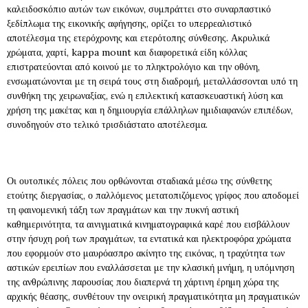
καλειδοσκόπιο αυτών των εικόνων, συμπράττει στο συναρπαστικό
ξεδίπλωμα της εικονικής αφήγησης, ορίζει το υπερρεαλιστικό
αποτέλεσμα της ετερόχρονης και ετερότοπης σύνθεσης. Ακρυλικά
χρώματα, χαρτί, kappa mount και διαφορετικά είδη κόλλας
επιστρατεύονται από κοινού με το πληκτρολόγιο και την οθόνη,
ενσωματώνονται με τη σειρά τους στη διαδρομή, μεταλλάσσονται υπό τη
συνθήκη της χειρωναξίας, ενώ η επιλεκτική κατασκευαστική λύση και
χρήση της μακέτας και η δημιουργία επάλληλων ημιδιαφανών επιπέδων,
συνοδηγούν στο τελικό τρισδιάστατο αποτέλεσμα.
Οι ουτοπικές πόλεις που ορθώνονται σταδιακά μέσω της σύνθετης
ετούτης διεργασίας, ο παλλόμενος μετατοπιζόμενος γρίφος που αποδομεί
τη φαινομενική τάξη των πραγμάτων και την πυκνή αστική
καθημερινότητα, τα αινιγματικά κινηματογραφικά καρέ που εισβάλλουν
στην ήσυχη ροή των πραγμάτων, τα εντατικά και ηλεκτροφόρα χρώματα
που εφορμούν στο μαυρόασπρο ακίνητο της εικόνας, η τραχύτητα των
αστικών ερειπίων που εναλλάσσεται με την κλασική μνήμη, η υπόμνηση
της ανθρώπινης παρουσίας που διαπερνά τη χάρτινη έρημη χώρα της
αρχικής θέασης, συνθέτουν την ονειρική πραγματικότητα μη πραγματικών