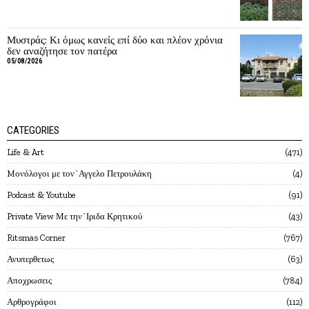
Μυστράς: Κι όμως κανείς επί δύο και πλέον χρόνια
δεν αναζήτησε τον πατέρα
05/08/2026
CATEGORIES
Life & Art
471
Mονόλογοι με τον`Αγγελο Πετρουλάκη
4
Podcast & Youtube
91
Private View Με την`Ιριδα Κρητικού
43
Ritsmas Corner
767
Ανυπερθετως
63
Αποχρωσεις
784
Αρθρογράφοι
112