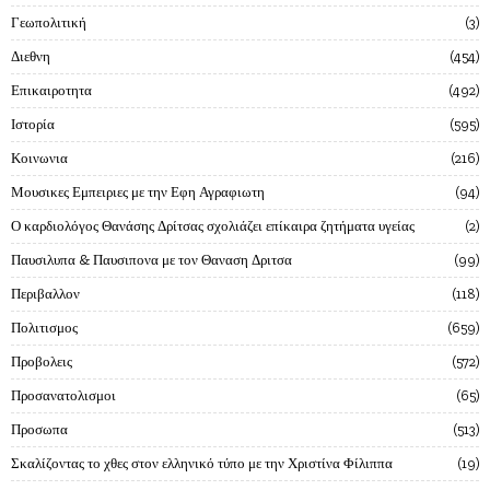
Γεωπολιτική
3
Διεθνη
454
Επικαιροτητα
492
Ιστορία
595
Κοινωνια
216
Μουσικες Εμπειριες με την Εφη Αγραφιωτη
94
Ο καρδιολόγος Θανάσης Δρίτσας σχολιάζει επίκαιρα ζητήματα υγείας
2
Παυσιλυπα & Παυσιπονα με τον Θαναση Δριτσα
99
Περιβαλλον
118
Πολιτισμος
659
Προβολεις
572
Προσανατολισμοι
65
Προσωπα
513
Σκαλίζοντας το χθες στον ελληνικό τύπο με την Χριστίνα Φίλιππα
19