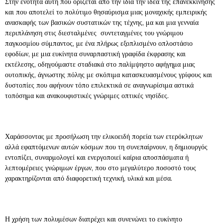
Στην ενότητα αυτή που ορίζεται από την ίδια την ιδέα της επανεκκίνησης
και που αποτελεί το πολύτιμο θησαύρισμα μιας μοναχικής εμπειρικής
ανασκαφής των βασικών συστατικών της τέχνης, μα και μια γενναία
περιπλάνηση στις διεσταλμένες συντεταγμένες του γνώριμου
παγκοσμίου σύμπαντος, με ένα πλήρως εξοπλισμένο οπλοστάσιο
εφοδίων, με μια ευκίνητα συναρπαστική γραφίδα έκφρασης και
εκτέλεσης, οδηγούμαστε σταδιακά στο παλίμψηστο αφήγημα μιας
ουτοπικής, άγνωστης πόλης με σκόπιμα κατασκευασμένους γρίφους και
δυστοπίες που αφήνουν τόπο επιλεκτικά σε αναγνωρίσιμα αστικά
τοπόσημα και ανακουφιστικές γνώριμες οπτικές νησίδες.
Χαράσσοντας με προσήλωση την ελικοειδή πορεία των ετερόκλητων
αλλά εφαπτόμενων αυτών κόσμων που τη συνεπαίρνουν, η δημιουργός
εντοπίζει, συναρμολογεί και ενεργοποιεί καίρια αποσπάσματα ή
λεπτομέρειες γνώριμων έργων, που στο μεγαλύτερο ποσοστό τους
χαρακτηρίζονται από διαφορετική τεχνική, υλικά και μέσα.
Η χρήση των πολυμέσων διατρέχει και συνενώνει το ευκίνητο