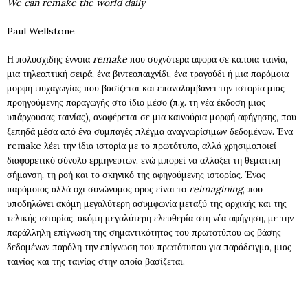
We can remake the world daily
Paul Wellstone
Η πολυσχιδής έννοια
remake
που συχνότερα αφορά σε κάποια ταινία,
μια τηλεοπτική σειρά, ένα βιντεοπαιχνίδι, ένα τραγούδι ή μια παρόμοια
μορφή ψυχαγωγίας που βασίζεται και επαναλαμβάνει την ιστορία μιας
προηγούμενης παραγωγής στο ίδιο μέσο (π.χ. τη νέα έκδοση μιας
υπάρχουσας ταινίας), αναφέρεται σε μια καινούρια μορφή αφήγησης, που
ξεπηδά μέσα από ένα συμπαγές πλέγμα αναγνωρίσιμων δεδομένων. Ένα
remake λέει την ίδια ιστορία με το πρωτότυπο, αλλά χρησιμοποιεί
διαφορετικό σύνολο ερμηνευτών, ενώ μπορεί να αλλάξει τη θεματική
σήμανση, τη ροή και το σκηνικό της αφηγούμενης ιστορίας. Ένας
παρόμοιος αλλά όχι συνώνυμος όρος είναι το
reimagining
, που
υποδηλώνει ακόμη μεγαλύτερη ασυμφωνία μεταξύ της αρχικής και της
τελικής ιστορίας, ακόμη μεγαλύτερη ελευθερία στη νέα αφήγηση, με την
παράλληλη επίγνωση της σημαντικότητας του πρωτοτύπου ως βάσης
δεδομένων παρόλη την επίγνωση του πρωτότυπου για παράδειγμα, μιας
ταινίας και της ταινίας στην οποία βασίζεται.