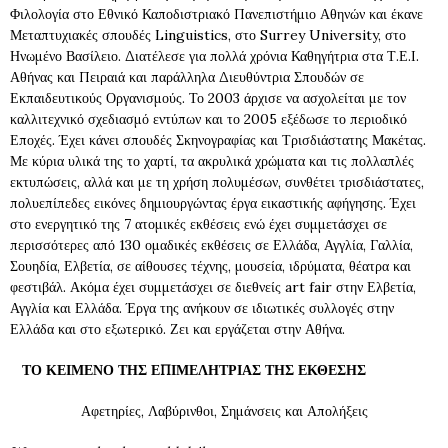
Φιλολογία στο Εθνικό Καποδιστριακό Πανεπιστήμιο Αθηνών και έκανε
Μεταπτυχιακές σπουδές Linguistics, στο Surrey University, στο
Ηνωμένο Βασίλειο. Διατέλεσε για πολλά χρόνια Καθηγήτρια στα Τ.Ε.Ι.
Αθήνας και Πειραιά και παράλληλα Διευθύντρια Σπουδών σε
Εκπαιδευτικούς Οργανισμούς. Το 2003 άρχισε να ασχολείται με τον
καλλιτεχνικό σχεδιασμό εντύπων και το 2005 εξέδωσε το περιοδικό
Εποχές. Έχει κάνει σπουδές Σκηνογραφίας και Τρισδιάστατης Μακέτας.
Με κύρια υλικά της το χαρτί, τα ακρυλικά χρώματα και τις πολλαπλές
εκτυπώσεις, αλλά και με τη χρήση πολυμέσων, συνθέτει τρισδιάστατες,
πολυεπίπεδες εικόνες δημιουργώντας έργα εικαστικής αφήγησης. Έχει
στο ενεργητικό της 7 ατομικές εκθέσεις ενώ έχει συμμετάσχει σε
περισσότερες από 130 ομαδικές εκθέσεις σε Ελλάδα, Αγγλία, Γαλλία,
Σουηδία, Ελβετία, σε αίθουσες τέχνης, μουσεία, ιδρύματα, θέατρα και
φεστιβάλ. Ακόμα έχει συμμετάσχει σε διεθνείς art fair στην Ελβετία,
Αγγλία και Ελλάδα. Έργα της ανήκουν σε ιδιωτικές συλλογές στην
Ελλάδα και στο εξωτερικό. Ζει και εργάζεται στην Αθήνα.
ΤΟ ΚΕΙΜΕΝΟ ΤΗΣ ΕΠΙΜΕΛΗΤΡΙΑΣ ΤΗΣ ΕΚΘΕΣΗΣ
Αφετηρίες, Λαβύρινθοι, Σημάνσεις και Απολήξεις