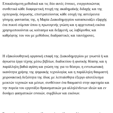
Επικαλούμενη μεθοδικά και τις δύο αυτές έννοιες, ενεργοποιώντας
συνθετικά κάθε διαφορετική πτυχή της ακαδημαϊκής διδαχής και της
εμπειρικής όσμωσης, επιστρατεύοντας κάθε εσοχή της αστείρευτα
γόνιμης φαντασίας της, η Μαρία Διακοδημητρίου κατασκευάζει εξαρχής
ένα πυκνό σύμπαν όπου η πρωτογενής γνώση και η αρχετυπική εικόνα
χρησιμοποιούνται ως κοίτασμα και δεξαμενή, ως λαβύρινθος και
καθρέφτης του νου με μεθόδους διαδραστικές και ταυτόχρονες.
Η εξακολουθητική οργανική επαφή της Διακοδημητρίου με γνωστά ή και
άγνωστα έργα τέχνης μέσω βιβλίων, διαδικτύου ή φυσικής θέασης και η
παράλληλη βαθιά αγάπη και γνώση της για το θέατρο, η εντυπωσιακή
ικανότητα χρήσης της ψηφιακής τεχνολογίας και η παράλληλη θαυμαστή
χειρονακτική δεξιότητα της ίδιας με λεπταίσθητα έξεργο αποτέλεσμα
μεικτών τεχνικών και μέσων, συνθέτουν ένα θαυμαστό στην αφετηρία και
την πορεία του εργοτάξιο θραυσματικών μα αλληλένδετων ιδεών και εν
δυνάμει φασματικών εννοιών, συμβόλων και εικόνων.