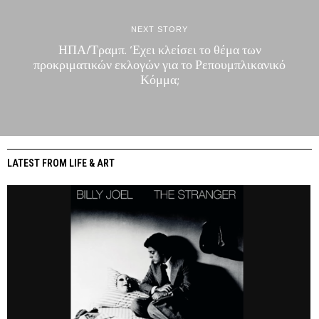
NEXT STORY
ΗΠΑ/Τραμπ. ‘Εχει κλείσει το θέμα των
προκριματικών εκλογών για το Ρεπουμπλικανικό
Κόμμα;
LATEST FROM LIFE & ART