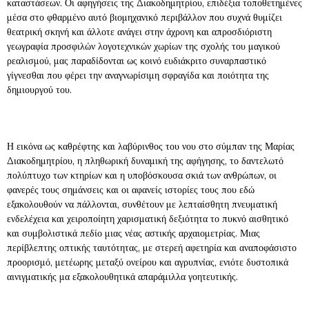
καταστάσεων. Οι αφηγήσεις της Διακοδημητρίου, επιδέξια τοποθετημένες
μέσα στο φθαρμένο αυτό βιομηχανικό περιβάλλον που συχνά θυμίζει
θεατρική σκηνή και άλλοτε ανάγει στην άχρονη και απροσδιόριστη
γεωγραφία προσφιλών λογοτεχνικών χωρίων της σχολής του μαγικού
ρεαλισμού, μας παραδίδονται ως κοινό ευδιάκριτο συναρπαστικό
γίγνεσθαι που φέρει την αναγνωρίσιμη σφραγίδα και ποιότητα της
δημιουργού του.
Η εικόνα ως καθρέφτης και λαβύρινθος του νου στο σύμπαν της Μαρίας
Διακοδημητρίου, η πληθωρική δυναμική της αφήγησης, το δαντελωτό
πολύπτυχο των κτηρίων και η υποβόσκουσα σκιά των ανθρώπων, οι
φανερές τους σημάνσεις και οι αφανείς ιστορίες τους που εδώ
εξακολουθούν να πάλλονται, συνθέτουν με λεπταίσθητη πνευματική
ενδελέχεια και χειροποίητη χαρισματική δεξιότητα το πυκνό αισθητικό
και συμβολιστικά πεδίο μιας νέας αστικής αρχαιομετρίας. Μιας
περίβλεπτης οπτικής ταυτότητας, με στερεή αφετηρία και αναποφάσιστο
προορισμό, μετέωρης μεταξύ ονείρου και αγρυπνίας, ενιότε δυστοπικά
αινιγματικής μα εξακολουθητικά απαράμιλλα γοητευτικής.