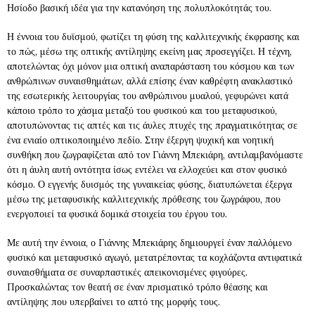
Ησίοδο βασική ιδέα για την κατανόηση της πολυπλοκότητάς του.
Η έννοια του δυϊσμού, φωτίζει τη φύση της καλλιτεχνικής έκφρασης και
το πώς, μέσω της οπτικής αντίληψης εκείνη μας προσεγγίζει. Η τέχνη,
αποτελώντας όχι μόνον μια οπτική αναπαράσταση του κόσμου και των
ανθρώπινων συναισθημάτων, αλλά επίσης έναν καθρέφτη ανακλαστικό
της εσωτερικής λειτουργίας του ανθρώπινου μυαλού, γεφυρώνει κατά
κάποιο τρόπο το χάσμα μεταξύ του φυσικού και του μεταφυσικού,
αποτυπώνοντας τις απτές και τις άυλες πτυχές της πραγματικότητας σε
ένα ενιαίο οπτικοποιημένο πεδίο. Στην έξεργη ψυχική και νοητική
συνθήκη που ζωγραφίζεται από τον Γιάννη Μπεκιάρη, αντιλαμβανόμαστε
ότι η άυλη αυτή οντότητα ίσως εντέλει να ελλοχεύει και στον φυσικό
κόσμο. Ο εγγενής δυισμός της γυναικείας φύσης, διατυπώνεται έξεργα
μέσω της μεταφυσικής καλλιτεχνικής πρόθεσης του ζωγράφου, που
ενεργοποιεί τα φυσικά δομικά στοιχεία του έργου του.
Με αυτή την έννοια, ο Γιάννης Μπεκιάρης δημιουργεί έναν παλλόμενο
φυσικό και μεταφυσικό αγωγό, μετατρέποντας τα κοχλάζοντα αντιφατικά
συναισθήματα σε συναρπαστικές απεικονισμένες φιγούρες.
Προσκαλώντας τον θεατή σε έναν πρισματικό τρόπο θέασης και
αντίληψης που υπερβαίνει το απτό της μορφής τους.