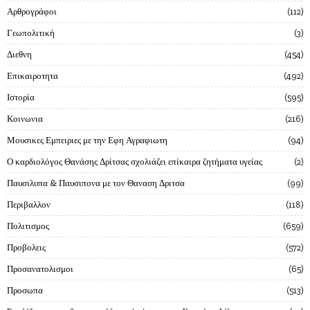
Αρθρογράφοι
112
Γεωπολιτική
3
Διεθνη
454
Επικαιροτητα
492
Ιστορία
595
Κοινωνια
216
Μουσικες Εμπειριες με την Εφη Αγραφιωτη
94
Ο καρδιολόγος Θανάσης Δρίτσας σχολιάζει επίκαιρα ζητήματα υγείας
2
Παυσιλυπα & Παυσιπονα με τον Θαναση Δριτσα
99
Περιβαλλον
118
Πολιτισμος
659
Προβολεις
572
Προσανατολισμοι
65
Προσωπα
513