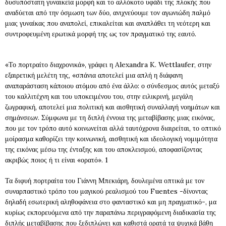
δυσυπόστατη γυναικεία μορφή και το αλλόκοτο υφάδι της πλοκής που
αναδύεται από την όσμωση των δύο, ανιχνεύουμε τον αγωνιώδη παλμό
μιας γυναίκας που αναπολεί, επικαλείται και αναπλάθει τη νεότερη και
συντροφευμένη ερωτικά μορφή της ως τον πραγματικό της εαυτό.
«Το πορτραίτο διαχρονικά», γράφει η Alexandra K. Wettlaufer, στην
εξαιρετική μελέτη της, «σπάνια αποτελεί μια απλή η διάφανη
αναπαράσταση κάποιου ατόμου από ένα άλλο: ο σύνδεσμος αυτός μεταξύ
του καλλιτέχνη και του υποκειμένου του, στην ειλικρινή, μεγάλη
ζωγραφική, αποτελεί μια πολιτική και αισθητική συναλλαγή νοημάτων και
σημάνσεων. Σύμφωνα με τη διπλή έννοια της μεταβίβασης μιας εικόνας,
που με τον τρόπο αυτό κοινωνείται αλλά ταυτόχρονα διαιρείται, το οπτικό
μοίρασμα καθορίζει την κοινωνική, αισθητική και ιδεολογική νομιμότητα
της εικόνας μέσω της ένταξης και του αποκλεισμού, αποφασίζοντας
ακριβώς ποιος ή τι είναι «ορατό». 1
Τα διφυή πορτραίτα του Γιάννη Μπεκιάρη, δουλεμένα οπτικά με τον
συναρπαστικό τρόπο του μαγικού ρεαλισμού του Fuentes -δίνοντας
δηλαδή εσωτερική αληθοφάνεια στο φανταστικό και μη πραγματικό-, μα
κυρίως εκπορευόμενα από την παραπάνω περιγραφόμενη διαδικασία της
διπλής μεταβίβασης που ξεδιπλώνει και καθιστά ορατά τα ψυχικά βάθη