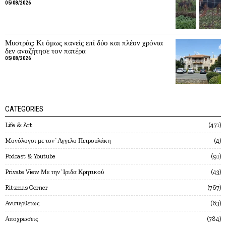
05/08/2026
Μυστράς: Κι όμως κανείς επί δύο και πλέον χρόνια
δεν αναζήτησε τον πατέρα
05/08/2026
CATEGORIES
Life & Art
471
Mονόλογοι με τον`Αγγελο Πετρουλάκη
4
Podcast & Youtube
91
Private View Με την`Ιριδα Κρητικού
43
Ritsmas Corner
767
Ανυπερθετως
63
Αποχρωσεις
784