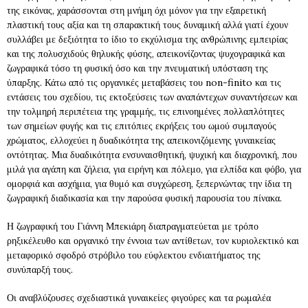
της εικόνας, χαράσσονται στη μνήμη όχι μόνον για την εξαιρετική
πλαστική τους αξία και τη σπαρακτική τους δυναμική αλλά γιατί έχουν
συλλάβει με δεξιότητα το ίδιο το εκχύλισμα της ανθρώπινης εμπειρίας
και της πολυσχιδούς θηλυκής φύσης, απεικονίζοντας ψυχογραφικά και
ζωγραφικά τόσο τη φυσική όσο και την πνευματική υπόσταση της
ύπαρξης. Κάτω από τις οργανικές μεταβάσεις του non-finito και τις
εντάσεις του σχεδίου, τις εκτοξεύσεις των αναπάντεχων συναντήσεων και
την τολμηρή περιπέτεια της γραμμής, τις επινοημένες πολλαπλότητες
των σημείων φυγής και τις επιτόπιες εκρήξεις του ωμού συμπαγούς
χρώματος, ελλοχεύει η δυαδικότητα της απεικονιζόμενης γυναικείας
οντότητας. Μια δυαδικότητα ενσυναισθητική, ψυχική και διαχρονική, που
μιλά για αγάπη και ζήλεια, για ειρήνη και πόλεμο, για ελπίδα και φόβο, για
ομορφιά και ασχήμια, για θυμό και συγχώρεση, ξεπερνώντας την ίδια τη
ζωγραφική διαδικασία και την παρούσα φυσική παρουσία του πίνακα.
Η ζωγραφική του Γιάννη Μπεκιάρη διαπραγματεύεται με τρόπο
ρηξικέλευθο και οργανικό την έννοια των αντίθετων, τον κυριολεκτικό και
μεταφορικό σφοδρό στρόβιλο του εύφλεκτου ενδιαιτήματος της
συνύπαρξή τους.
Οι αναβλύζουσες σχεδιαστικά γυναικείες φιγούρες και τα ρωμαλέα