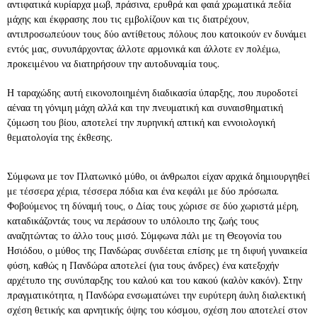
αντιφατικά κυρίαρχα μωβ, πράσινα, ερυθρά και φαιά χρωματικά πεδία
μάχης και έκφρασης που τις εμβολίζουν και τις διατρέχουν,
αντιπροσωπεύουν τους δύο αντίθετους πόλους που κατοικούν εν δυνάμει
εντός μας, συνυπάρχοντας άλλοτε αρμονικά και άλλοτε εν πολέμω,
προκειμένου να διατηρήσουν την αυτοδυναμία τους.
Η ταραχώδης αυτή εικονοποιημένη διαδικασία ύπαρξης, που πυροδοτεί
αέναα τη γόνιμη μάχη αλλά και την πνευματική και συναισθηματική
ζύμωση του βίου, αποτελεί την πυρηνική απτική και εννοιολογική
θεματολογία της έκθεσης.
Σύμφωνα με τον Πλατωνικό μύθο, οι άνθρωποι είχαν αρχικά δημιουργηθεί
με τέσσερα χέρια, τέσσερα πόδια και ένα κεφάλι με δύο πρόσωπα.
Φοβούμενος τη δύναμή τους, ο Δίας τους χώρισε σε δύο χωριστά μέρη,
καταδικάζοντάς τους να περάσουν το υπόλοιπο της ζωής τους
αναζητώντας το άλλο τους μισό. Σύμφωνα πάλι με τη Θεογονία του
Ησιόδου, ο μύθος της Πανδώρας συνδέεται επίσης με τη διφυή γυναικεία
φύση, καθώς η Πανδώρα αποτελεί (για τους άνδρες) ένα κατεξοχήν
αρχέτυπο της συνύπαρξης του καλού και του κακού (καλὸν κακόν). Στην
πραγματικότητα, η Πανδώρα ενσωματώνει την ευρύτερη άυλη διαλεκτική
σχέση θετικής και αρνητικής όψης του κόσμου, σχέση που αποτελεί στον