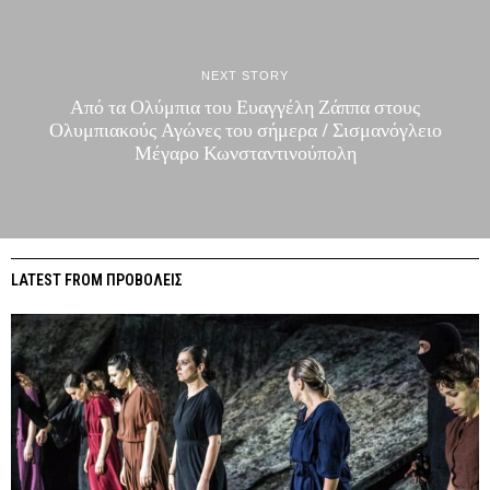
NEXT STORY
Από τα Ολύμπια του Ευαγγέλη Ζάππα στους
Ολυμπιακούς Αγώνες του σήμερα / Σισμανόγλειο
Μέγαρο Κωνσταντινούπολη
LATEST FROM ΠΡΟΒΟΛΕΙΣ