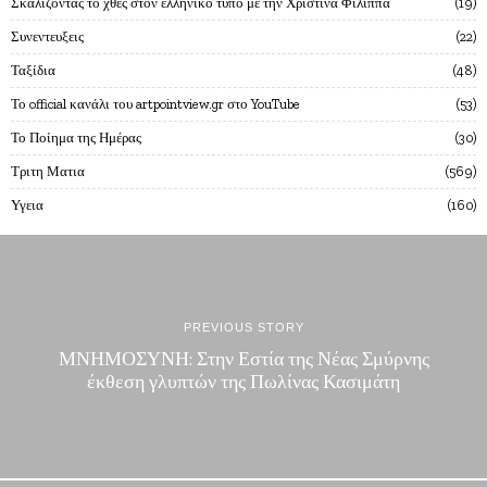
Σκαλίζοντας το χθες στον ελληνικό τύπο με την Χριστίνα Φίλιππα
19
Συνεντευξεις
22
Ταξίδια
48
Το official κανάλι του artpointview.gr στο YouTube
53
Το Ποίημα της Ημέρας
30
Τριτη Ματια
569
Υγεια
160
PREVIOUS STORY
ΜΝΗΜΟΣΥΝΗ: Στην Εστία της Νέας Σμύρνης
έκθεση γλυπτών της Πωλίνας Κασιμάτη