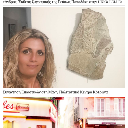
«Άνδρος: Έκθεση ζωγραφικής της Γεύσως Παπαδάκη στην UKKA LELLE»
Συνάντηση Εικαστικών στη Μάνη, Πολιτιστικό Κέντρο Κότρωνα