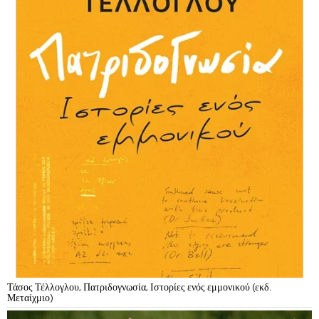
Τάσος Τέλλογλου, Πατριδογνωσία, Ιστορίες ενός εμμονικού (εκδ.
Μεταίχμιο)