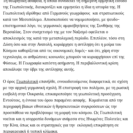
Τη θεωρητική ασάφεια, η οποία συνοδεύει τη σημερινή ορμητική είσοδο
της Γεωπολιτικής, διευκρινίζει και ερμηνεύει η ίδια η ιστορία της. Η
Γεωπολιτική ιδρύθηκε από Γερμανούς γεωγράφους και στρατιωτικούς
κατά τον Μεσοπόλεμο. Αποσκοπούσε να νομιμοποιήσει, με ψευδο-
επιστημονικό λόγο, τις γερμανικές αμφισβητήσεις της Συνθήκης της
Βερσαλίας. Στον συσχετισμό της με τον Ναζισμό οφείλεται ο
αποκλεισμός της κατά την μεταπολεμική περίοδο. Επιπλέον, τόσο στη
Δύση όσο και στην Ανατολή, κυριάρχησε η αντίληψη ότι η μοίρα του
Κόσμου καθορίζεται από τις οικονομικές δομές- και ότι, χάρη στην
τεχνολογία, οι ανθρώπινες κοινωνίες μπορούν να κυριαρχήσουν επί της
Φύσεως. Η Γεωγραφία κατέστη ασήμαντη. Η περιβαλλοντική κρίση
απεκάλυψε την ύβρι της αντίληψης αυτής.
Ο όρος
Γεωπολιτική
επανήλθε, εννοιοδοτούμενος διαφορετικά, σε σχέση
με την αρχική γερμανική σχολή. Η επιστροφή του πολέμου, με τη ρωσική
εισβολή στην Ουκρανία, επικαιροποίησε τη γεωπολιτική προσέγγιση.
Εντούτοις, η έννοια του όρου παραμένει ασαφής. Κυμαίνεται από την
περιγραφή βίαιων εθνοτικών ή θρησκευτικών συγκρούσεων ώς την
προσπάθεια να προβλέψουμε τη μορφή του κόσμου. Ως Γεωπολιτική
νοείται και η ισορροπία δυνάμεων ανάμεσα στις Ηνωμένες Πολιτείες και
την Κίνα, όπως και οι στρατηγικές για την εκλογική επικράτηση σε
περιφερειακή ή τοπική κλίμακα.