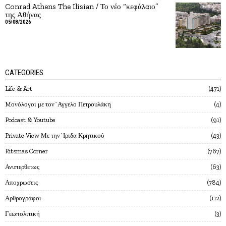
Conrad Athens The Ilisian / Το νέο “κεφάλαιο”
της Αθήνας
05/08/2026
CATEGORIES
Life & Art
471
Mονόλογοι με τον`Αγγελο Πετρουλάκη
4
Podcast & Youtube
91
Private View Με την`Ιριδα Κρητικού
43
Ritsmas Corner
767
Ανυπερθετως
63
Αποχρωσεις
784
Αρθρογράφοι
112
Γεωπολιτική
3