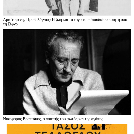
Αριστομένης Προβελέγγιος: Η ζωή και το έργο του σπουδαίου ποιητή από
τη Σίφνο
Νικηφόρος Βρεττάκος, ο ποιητής του φωτός και της αγάπης