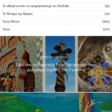
Το official κανάλι του artpointview.gr στο YouTube
53
Το Ποίημα της Ημέρας
30
Τριτη Ματια
569
Υγεια
160
PREVIOUS STORY
Πριν από τη Sagrada Família: τα έργα όπου
γεννήθηκε ο μύθος του Γκαουντί