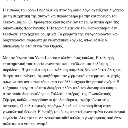
Η είσοδος του όρου Γεωπολιτική στον δημόσιο λόγο σχετίζεται λιγότερο
με τη θεωρητική της συνοχή και περισσότερο με την κατάρρευση του
Οικονομισμού. Οι πρόσφατες κρίσεις έδειξαν τα ερμηνευτικά όρια της
οικονομικής προσέγγισης. Η Ιστορία διέψευσε τον Φουκουγιάμα: δεν
τελείωσε· επανέρχεται ορμητικά. Τα ρεύματά της ενεργοποιούνται και
διοχετεύονται σύμφωνα με γεωγραφικές λογικές, όπως έδειξε ο
αποκλεισμός στα στενά του Ορμούζ.
Με τον θάνατο του Yves Lacoste κλείνει ένας κύκλος. Η τολμηρή
επιστημονική του πορεία ανανέωσε και μετέδωσε μια πολύτιμη
παράδοση. Η γεωπολιτική του ανάλυση ασφαλώς δεν καλύπτει όλες τις
θεωρητικές ανάγκες. Αμφισβήτησε τον γερμανικό ντετερμινισμό, χωρίς
όμως να τον αντικαταστήσει από ένα άλλο ισχυρό θεωρητικό σχήμα. Η
τρέχουσα πραγματικότητα διαφέρει πλέον από τον διανοητικό κόσμο
στον οποίο διαμορφώθηκε ο Γάλλος “πατέρας” της Γεωπολιτικής.
Σήμερα, καθώς καταρρέουν οι ψευδαισθήσεις, αναζητούνται νέες
αναφορές. Ο πολιτισμικός παράγων διεκδικεί κεντρική θέση στην
γεωπολιτική θεωρία. Η ένταξή του όμως απαιτεί ανανεωμένα εννοιολογικά
εργαλεία. Δεν πρέπει να αντικατασταθεί απλώς ο γεωγραφικός από έναν
πολιτισμικό ντετερμινισμό.