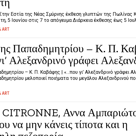
τη
ην Εστία της Νέας Σμύρνης έκθεση γλυπτών της Πωλίνας 
ρτη, 5 Ιουνίου στις 7 το απόγευμα Διάρκεια έκθεσης έως 5 Ιου
& ART
ης Παπαδημητρίου – Κ. Π. Κα
ι’ Αλεξανδρινό γράφει Αλεξαν
ημητρίου – Κ. Π. Καβάφης | «…που γι’ Αλεξανδρινό γράφει Α
ημητρίου μελοποιεί ποιήματα του μεγάλου Αλεξανδρινού ποι
& ART
y CITRONNE, Αννα Αμπαριώτ
ου να μην κάνεις τίποτα και η