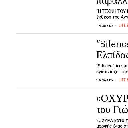
παράλλ
“Η ΤΕΧΝΗ ΤΟΥ
έκθεση της Αν
LIFE 
17/05/2024
“Silenc
Ελπίδας
“Silence” Aτομ
εγκαινιάζει τη
LIFE 
17/05/2024
«ΟΧΥΡΑ
του Γι
«ΟΧΥΡΑ κατά τ
μορφής βίας απ