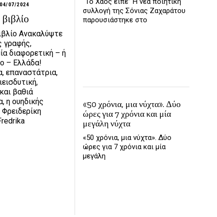
“Το Χάος είπε” Η νέα ποιητική
04/07/2024
συλλογή της Σόνιας Ζαχαράτου
 βιβλίο
παρουσιάστηκε στο
ιβλίο Ανακαλύψτε
ς γραφής,
ία διαφορετική – ή
σο – Ελλάδα!
α, επαναστάτρια,
ιεισδυτική,
και βαθιά
α, η ουηδικής
«50 χρόνια, μια νύχτα». Δύο
 Φρειδερίκη
ώρες για 7 χρόνια και μία
redrika
μεγάλη νύχτα
«50 χρόνια, μια νύχτα». Δύο
ώρες για 7 χρόνια και μία
μεγάλη