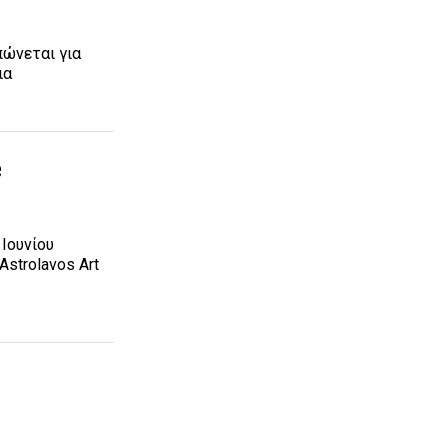
ώνεται για
ια
e
 Ιουνίου
 Astrolavos Art