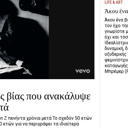
LIFE & ART
Άκου ένα
Άκου ένα β
τον ήχο τη
γνωρίστε μ
όχι και τό
Ιδεαλίστρι
δυναμική, δ
οξυδερκής 
φεμινίστρι
καταγωγής
Μπρέμερ (F
ης βίας που ανακάλυψε
τά
en Z πενήντα χρόνια μετά Το σχεδόν 50 ετών
0 ετών για να περιγράψει τα ιδιαίτερα