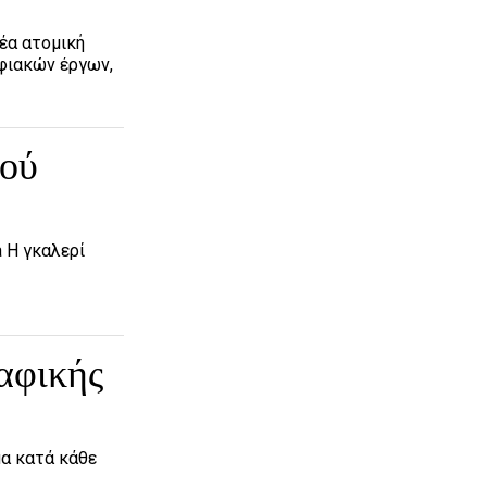
έα ατομική
φιακών έργων,
κού
a Η γκαλερί
αφικής
μα κατά κάθε