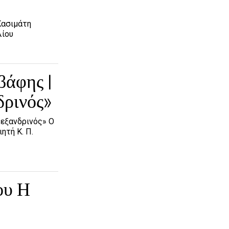
Κασιμάτη
λίου
βάφης |
δρινός»
λεξανδρινός» Ο
ητή Κ. Π.
ου Η