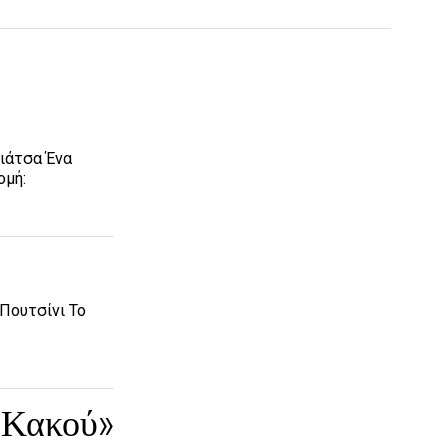
πιάτσα Ένα
ομή:
Πουτσίνι Το
 Κακού»