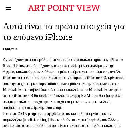
ART POINT VIEW
Αυτά είναι τα πρώτα στοιχεία για
το επόμενο iPhone
21/01/2015
Αν και έχουν περάσει μόλις 4 μήνες από τα αποκαλυπτήρια των iPhone
6 και 6 Plus, που ήδη έχουν καταρρίψει κάθε ρεκόρ πωλήσεων της
Apple, κυκλοφόρησαν κιόλας οι πρώτες φήμες για το επόμενο μοντέλο
iPhone της εταιρείας που, θα φέρει την ονομασία iPhone 6S, κρίνοντας
από την μέχρι τώρα ονοματοδοσία των προϊόντων της, σύμφωνα με το
Mashable. Το ταιβανέζικο σάιτ που επικαλείται το Mashable, αναφέρει
ότι το iPhone 6S θα διαθέτει διπλάσια μνήμη RAM που θα εξασφαλίζει
ακόμα μεγαλύτερη ταχύτητα και ισχύ επηρεάζοντας την συνολική
απόδοση της επικείμενης συσκευής.
Έτσι, με 2 GB μνήμης, τα applications και η λειτουργία τους εν
παραλλήλω (multitasking) θα εκτελούνται εν ριπή οφθαλμού. Άλλες
αναβαθμίσεις που προβλέπονται, είναι η ενσωμάτωση ακόμα καλύτερης