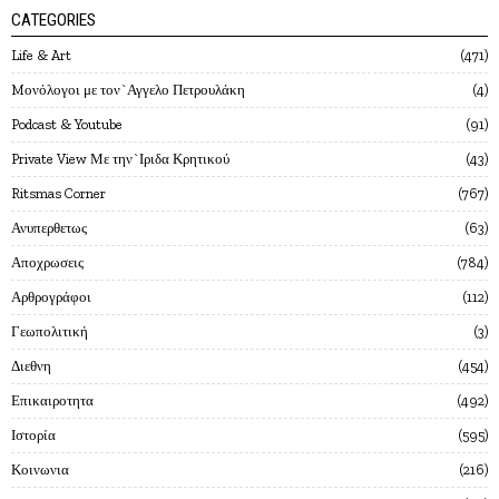
CATEGORIES
Life & Art
471
Mονόλογοι με τον`Αγγελο Πετρουλάκη
4
Podcast & Youtube
91
Private View Με την`Ιριδα Κρητικού
43
Ritsmas Corner
767
Ανυπερθετως
63
Αποχρωσεις
784
Αρθρογράφοι
112
Γεωπολιτική
3
Διεθνη
454
Επικαιροτητα
492
Ιστορία
595
Κοινωνια
216