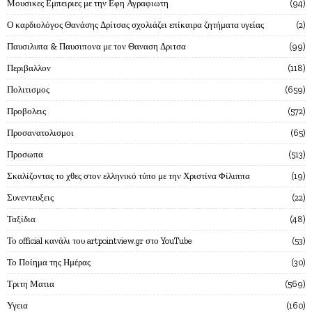
Μουσικες Εμπειριες με την Εφη Αγραφιωτη
94
Ο καρδιολόγος Θανάσης Δρίτσας σχολιάζει επίκαιρα ζητήματα υγείας
2
Παυσιλυπα & Παυσιπονα με τον Θαναση Δριτσα
99
Περιβαλλον
118
Πολιτισμος
659
Προβολεις
572
Προσανατολισμοι
65
Προσωπα
513
Σκαλίζοντας το χθες στον ελληνικό τύπο με την Χριστίνα Φίλιππα
19
Συνεντευξεις
22
Ταξίδια
48
Το official κανάλι του artpointview.gr στο YouTube
53
Το Ποίημα της Ημέρας
30
Τριτη Ματια
569
Υγεια
160