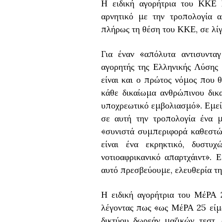
Η ειδική αγορήτρια του ΚΚΕ
αρνητικό με την τροπολογία α
πλήρως τη θέση του ΚΚΕ, σε λί
Για έναν «απόλυτα αντισυντα
αγορητής της Ελληνικής Λύσης
είναι και ο πρώτος νόμος που 
κάθε δικαίωμα ανθρώπινου δικα
υποχρεωτικό εμβολιασμό». Εμεί
σε αυτή την τροπολογία ένα μ
«συνιστά συμπεριφορά καθεστώτ
είναι ένα εκρηκτικό, δυστυ
νοτιοαφρικανικό απαρτχάιντ». 
αυτό πρεσβεύουμε, ελευθερία τη
Η ειδική αγορήτρια του ΜέΡΑ 
λέγοντας πως «ως ΜέΡΑ 25 είμ
δικτύου δωρεάν μαζικών τεστ, 