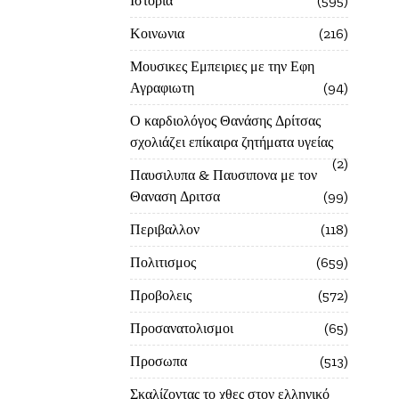
Ιστορία
595
Κοινωνια
216
Μουσικες Εμπειριες με την Εφη
Αγραφιωτη
94
Ο καρδιολόγος Θανάσης Δρίτσας
σχολιάζει επίκαιρα ζητήματα υγείας
2
Παυσιλυπα & Παυσιπονα με τον
Θαναση Δριτσα
99
Περιβαλλον
118
Πολιτισμος
659
Προβολεις
572
Προσανατολισμοι
65
Προσωπα
513
Σκαλίζοντας το χθες στον ελληνικό