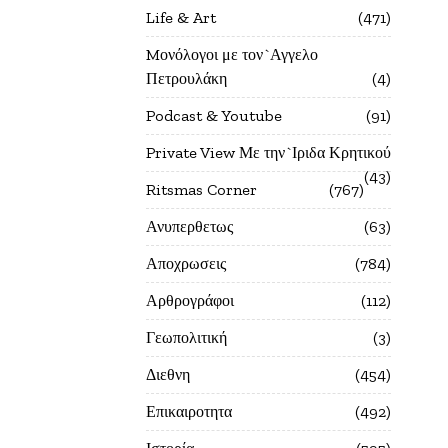
Life & Art
471
Mονόλογοι με τον`Αγγελο
Πετρουλάκη
4
Podcast & Youtube
91
Private View Με την`Ιριδα Κρητικού
43
Ritsmas Corner
767
Ανυπερθετως
63
Αποχρωσεις
784
Αρθρογράφοι
112
Γεωπολιτική
3
Διεθνη
454
Επικαιροτητα
492