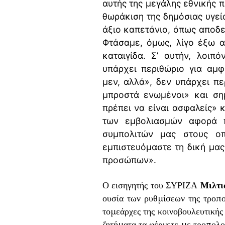
αυτής της μεγάλης εθνικής π
θωράκιση της δημόσιας υγεία
άξιο καπετάνιο, όπως αποδε
Φτάσαμε, όμως, λίγο έξω α
καταιγίδα. Σ’ αυτήν, λοιπ
υπάρχει περιθώριο για αμφ
μεν, αλλά», δεν υπάρχει π
μπροστά ενωμένοι» και ση
πρέπει να είναι ασφαλείς» 
των εμβολιασμών αφορά π
συμπολιτών μας στους ο
εμπιστευόμαστε τη δική μας
προσώπων».
Ο εισηγητής του ΣΥΡΙΖΑ
Μιλτι
ουσία των ρυθμίσεων της τροπο
τομεάρχες της κοινοβουλευτικής
ζητήματα τα φέρνετε με τροπολο