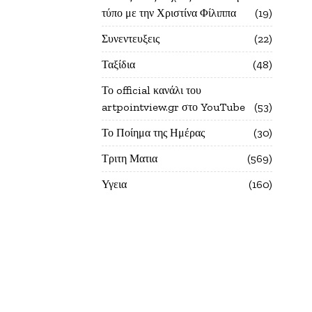
τύπο με την Χριστίνα Φίλιππα
19
Συνεντευξεις
22
Ταξίδια
48
Το official κανάλι του
artpointview.gr στο YouTube
53
Το Ποίημα της Ημέρας
30
Τριτη Ματια
569
Υγεια
160