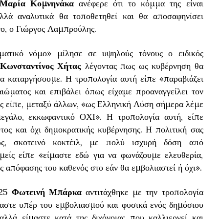
Μαρία Κομνηνάκα
ανέφερε ότι το κόμμα της είναι
λλά αναλυτικά θα τοποθετηθεί και θα αποσαφηνίσει
γο, ο Γιώργος Λαμπρούλης.
γματικό νόμο» μίλησε σε υψηλούς τόνους ο ειδικός
Κωνσταντίνος Χήτας
λέγοντας πως ως κυβέρνηση θα
θα καταργήσουμε. Η τροπολογία αυτή είπε «παραβιάζει
ιώματος και επιβάλει όπως είχαμε προαναγγείλει τον
ς είπε, μεταξύ άλλων, «ως Ελληνική Λύση σήμερα λέμε
εγάλο, εκκωφαντικό ΟΧΙ». Η τροπολογία αυτή, είπε
ος και όχι δημοκρατικής κυβέρνησης. Η πολιτική σας
χώς, σκοτεινό κοκτέιλ, με πολύ ισχυρή δόση από
Εμείς είπε «είμαστε εδώ για να φωνάζουμε ελευθερία,
ς απόφασης του καθενός στο εάν θα εμβολιαστεί ή όχι».
25
Φωτεινή Μπάρκα
αντιτάχθηκε με την τροπολογία
αστε υπέρ του εμβολιασμού και φυσικά ενός δημόσιου
αλλά είμαστε κατά της διχόνοιας που καλλιεργεί και