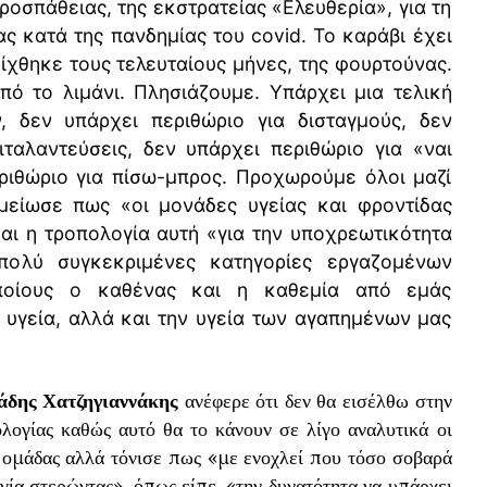
ροσπάθειας, της εκστρατείας «Ελευθερία», για τη
ς κατά της πανδημίας του covid. Το καράβι έχει
ίχθηκε τους τελευταίους μήνες, της φουρτούνας.
πό το λιμάνι. Πλησιάζουμε. Υπάρχει μια τελική
όν, δεν υπάρχει περιθώριο για δισταγμούς, δεν
ιταλαντεύσεις, δεν υπάρχει περιθώριο για «ναι
εριθώριο για πίσω-μπρος. Προχωρούμε όλοι μαζί
μείωσε πως «οι μονάδες υγείας και φροντίδας
και η τροπολογία αυτή «για την υποχρεωτικότητα
ολύ συγκεκριμένες κατηγορίες εργαζομένων
ποίους ο καθένας και η καθεμία από εμάς
 υγεία, αλλά και την υγεία των αγαπημένων μας
άδης Χατζηγιαννάκης
ανέφερε ότι δεν θα εισέλθω στην
λογίας καθώς αυτό θα το κάνουν σε λίγο αναλυτικά οι
 ομάδας αλλά τόνισε πως «με ενοχλεί που τόσο σοβαρά
γία στερώντας», όπως είπε, «την δυνατότητα να υπάρχει