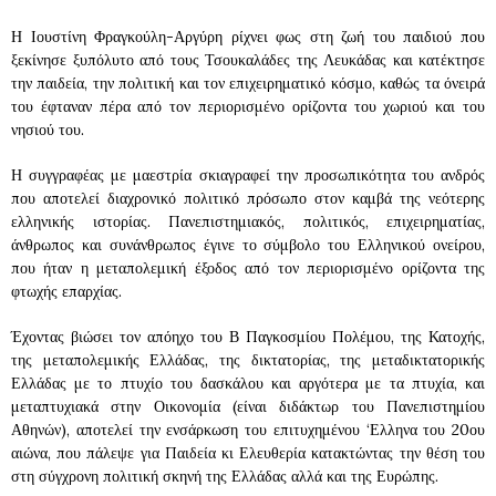
Η Ιουστίνη Φραγκούλη-Αργύρη ρίχνει φως στη ζωή του παιδιού που
ξεκίνησε ξυπόλυτο από τους Τσουκαλάδες της Λευκάδας και κατέκτησε
την παιδεία, την πολιτική και τον επιχειρηματικό κόσμο, καθώς τα όνειρά
του έφταναν πέρα από τον περιορισμένο ορίζοντα του χωριού και του
νησιού του.
Η συγγραφέας με μαεστρία σκιαγραφεί την προσωπικότητα του ανδρός
που αποτελεί διαχρονικό πολιτικό πρόσωπο στον καμβά της νεότερης
ελληνικής ιστορίας. Πανεπιστημιακός, πολιτικός, επιχειρηματίας,
άνθρωπος και συνάνθρωπος έγινε το σύμβολο του Ελληνικού ονείρου,
που ήταν η μεταπολεμική έξοδος από τον περιορισμένο ορίζοντα της
φτωχής επαρχίας.
Έχοντας βιώσει τον απόηχο του Β Παγκοσμίου Πολέμου, της Κατοχής,
της μεταπολεμικής Ελλάδας, της δικτατορίας, της μεταδικτατορικής
Ελλάδας με το πτυχίο του δασκάλου και αργότερα με τα πτυχία, και
μεταπτυχιακά στην Οικονομία (είναι διδάκτωρ του Πανεπιστημίου
Αθηνών), αποτελεί την ενσάρκωση του επιτυχημένου ‘Ελληνα του 20ου
αιώνα, που πάλεψε για Παιδεία κι Ελευθερία κατακτώντας την θέση του
στη σύγχρονη πολιτική σκηνή της Ελλάδας αλλά και της Ευρώπης.