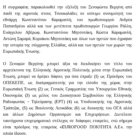
Η συγγραφέας παρακολουθεί την εξέλιξή του Ξενοφώντα Βεργίνη από
παιδί της αγροτιάς στους Τσουκαλάδες σε ισότιμο συνομιλητή του
εθνάρχη Κωνσταντίνου Καραμανλή, του πρωθυπουργού Ανδρέα
Παπανδρέου αλλά και των μετέπειτα πρωθυπουργών Γεωργίου Ράλλη,
Ευάγγελου Αβέρωφ, Κωνσταντίνου Μητσοτάκη, Κώστα Καραμανλή,
Αντώνη Σαμαρά, Κυριάκου Μητσοτάκη και όλων των ηγετών που έγραψαν
την ιστορία της σύγχρονης Ελλάδας, αλλά και των ηγετών των χωρών της
Ευρωπαϊκής Ένωσης.
Ο Ξενοφών Βεργίνης μπορεί άξια να διεκδικήσει τον τίτλο του
αρχιτέκτονα της Ελληνικής Αγροτικής Πολιτικής μέσα στην Ευρωπαϊκή
Ένωση, μπορεί να δρέψει δάφνες για όσα έπραξε (1) ως Πρόεδρος του
ΟΠΕΚΕΠΕ, ως διαπραγματευτής για την είσοδο της χώρας στην
Ευρωπαϊκή Ένωση (2) ως Γενικός Γραμματέας του Υπουργείου Εθνικής
Οικονομίας (3) ως μέλος του Διοικητικού Συμβουλίου της Ελληνικής
Ραδιοφωνίας – Τηλεόρασης (ΕΡΤ) (4) ως Υποδιοικητής της Αγροτικής
Τράπεζας, (5) ως Βουλευτής Λευκάδας (6) ως διοικητής του ΟΓΑ αλλά
και άλλων Δημόσιων Οργανισμών και Επιχειρήσεων. Διετέλεσε
ταυτόχρονα επιχειρηματικό στέλεχος σε διάφορες εταιρείες, ενώ σήμερα
είναι πρόεδρος της εταιρείας «EUROFOOD ΠΟΙΟΤΗΤΑ Α.Ε», την
οποία ίδρυσε.