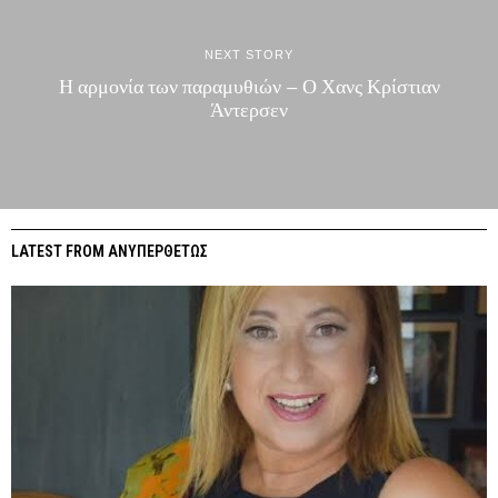
NEXT STORY
Η αρμονία των παραμυθιών – Ο Χανς Κρίστιαν
Άντερσεν
LATEST FROM ΑΝΥΠΕΡΘΕΤΩΣ