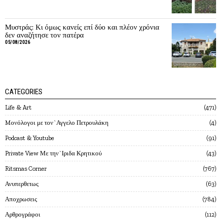
Μυστράς: Κι όμως κανείς επί δύο και πλέον χρόνια
δεν αναζήτησε τον πατέρα
05/08/2026
CATEGORIES
Life & Art
471
Mονόλογοι με τον`Αγγελο Πετρουλάκη
4
Podcast & Youtube
91
Private View Με την`Ιριδα Κρητικού
43
Ritsmas Corner
767
Ανυπερθετως
63
Αποχρωσεις
784
Αρθρογράφοι
112