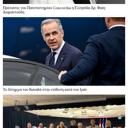
Πρύταννις του Πανεπιστημίου Concordia η Ελληνίδα Δρ. Φαίη
Διαμαντούδη
Το δίλημμα του Καναδά στην επίθεση κατά του Ιράν