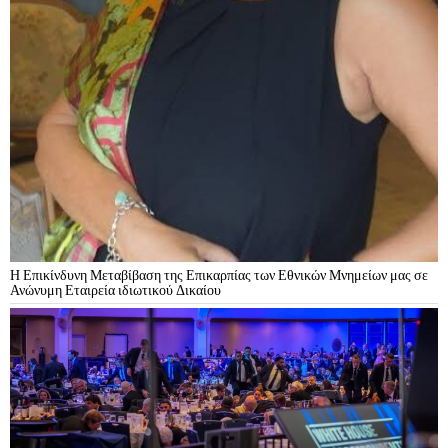
Η Επικίνδυνη Μεταβίβαση της Επικαρπίας των Εθνικών Μνημείων μας σε
Ανώνυμη Εταιρεία ιδιωτικού Δικαίου