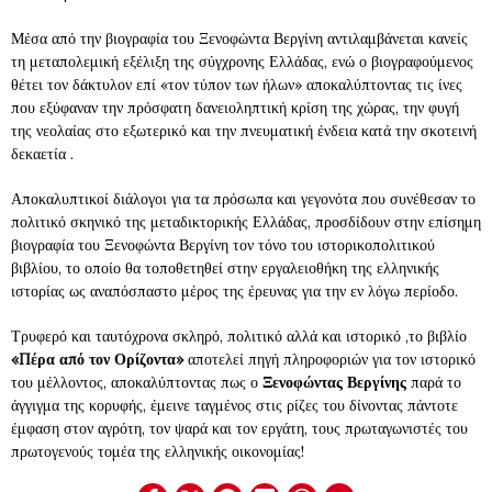
Μέσα από την βιογραφία του Ξενοφώντα Βεργίνη αντιλαμβάνεται κανείς
τη μεταπολεμική εξέλιξη της σύγχρονης Ελλάδας, ενώ ο βιογραφούμενος
θέτει τον δάκτυλον επί «τον τύπον των ήλων» αποκαλύπτοντας τις ίνες
που εξύφαναν την πρόσφατη δανειοληπτική κρίση της χώρας, την φυγή
της νεολαίας στο εξωτερικό και την πνευματική ένδεια κατά την σκοτεινή
δεκαετία .
Αποκαλυπτικοί διάλογοι για τα πρόσωπα και γεγονότα που συνέθεσαν το
πολιτικό σκηνικό της μεταδικτορικής Ελλάδας, προσδίδουν στην επίσημη
βιογραφία του Ξενοφώντα Βεργίνη τον τόνο του ιστορικοπολιτικού
βιβλίου, το οποίο θα τοποθετηθεί στην εργαλειοθήκη της ελληνικής
ιστορίας ως αναπόσπαστο μέρος της έρευνας για την εν λόγω περίοδο.
Τρυφερό και ταυτόχρονα σκληρό, πολιτικό αλλά και ιστορικό ,το βιβλίο
«Πέρα από τον Ορίζοντα»
αποτελεί πηγή πληροφοριών για τον ιστορικό
του μέλλοντος, αποκαλύπτοντας πως ο
Ξενοφώντας Βεργίνης
παρά το
άγγιγμα της κορυφής, έμεινε ταγμένος στις ρίζες του δίνοντας πάντοτε
έμφαση στον αγρότη, τον ψαρά και τον εργάτη, τους πρωταγωνιστές του
πρωτογενούς τομέα της ελληνικής οικονομίας!