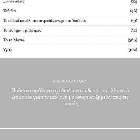
Συνεντευξεις
22
Ταξίδια
48
Το official κανάλι του artpointview.gr στο YouTube
53
Το Ποίημα της Ημέρας
30
Τριτη Ματια
569
Υγεια
160
PREVIOUS STORY
Πράσινα ομόλογα σχεδιάζει να εκδώσει το ελληνικό
Δημόσιο για την κάλυψη μέρους των ζημιών από τις
φωτιές