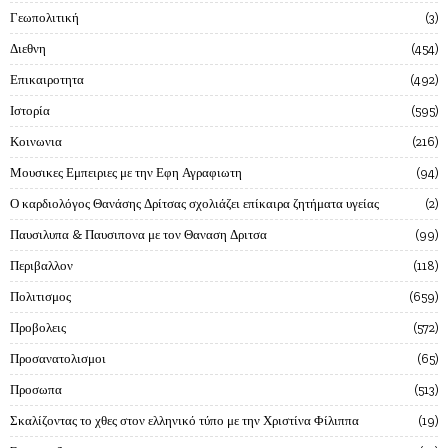
Γεωπολιτική
3
Διεθνη
454
Επικαιροτητα
492
Ιστορία
595
Κοινωνια
216
Μουσικες Εμπειριες με την Εφη Αγραφιωτη
94
Ο καρδιολόγος Θανάσης Δρίτσας σχολιάζει επίκαιρα ζητήματα υγείας
2
Παυσιλυπα & Παυσιπονα με τον Θαναση Δριτσα
99
Περιβαλλον
118
Πολιτισμος
659
Προβολεις
572
Προσανατολισμοι
65
Προσωπα
513
Σκαλίζοντας το χθες στον ελληνικό τύπο με την Χριστίνα Φίλιππα
19