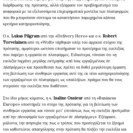
διάρθρωσης της πρότασης, αλλά εξέφρασε τον προβληματισμό του
αναφορικά με τα εξελισσόμενα επιχειρηματικά μοντέλα των πλατφορμών,
που θα μπορούσαν σύντομα να καταστήσουν παρωχημένα κάποια
κριτήρια κατηγοριοποίησης.
Ο κ.
Lukas Pilgram
από την «Delivery Hero» και ο κ.
Robert
Torvelainen
από τη «Wolt» τάχθηκαν υπέρ του αρχικού στόχου της
πρότασης, αμφότεροι ωστόσο επεσήμαναν το προτέρημα της ευελιξίας
που παρέχει η εργασία σε πλατφόρμες. Ειδικότερα, τόνισαν ότι «
η
ευελιξία τυγχάνει μεγάλης εκτίμησης από τους εργαζομένους σε
πλατφόρμες
» και προσέθεσαν πως πρέπει να δοθεί μεγαλύτερη έμφαση
στη βελτίωση των συνθηκών εργασίας αντί της εκ νέου κατηγοριοποίησης
των εργαζομένων σε πλατφόρμες ως υπαλλήλων, πράγμα που θα τους
στερούσε την ευελιξία που διαθέτουν.
Στο ίδιο μήκος κύματος, η κ.
Isaline Ossieur
από τη «Business
Europe» υποστήριξε το στόχο της πρότασης για τη βελτίωση των
συνθηκών εργασίας και τόνισε μετ’ επιτάσεως πως «
η ευελιξία προτιμάται
από την πλειοψηφία των εργαζομένων σε πλατφόρμες
». Εξέφρασε,
μάλιστα, την ανησυχία της πως ο τρόπος που προσεγγίζεται το ζήτημα
του καθεστώτος απασχόλησης στην πρόταση θα πλήξει την ευελιξία και