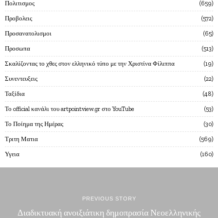
Πολιτισμος
659
Προβολεις
572
Προσανατολισμοι
65
Προσωπα
513
Σκαλίζοντας το χθες στον ελληνικό τύπο με την Χριστίνα Φίλιππα
19
Συνεντευξεις
22
Ταξίδια
48
Το official κανάλι του artpointview.gr στο YouTube
53
Το Ποίημα της Ημέρας
30
Τριτη Ματια
569
Υγεια
160
PREVIOUS STORY
Διαδικτυακή ανοιξιάτικη δημοπρασία Νεοελληνικής