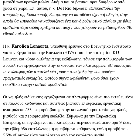
μεταξύ των κρατών μελών. Ακόμα και οι βασικοί όροι διαφέρουν από
χώρα σε χώρα. Επ’ αυτού, η κ. Del Rio δήλωσε:
«Επικροτούμε την
απόφαση της Ευρωπαϊκής Επιτροπής να καταθέσει σχετική οδηγία, στην
οποία θα μπορούσε να καθορίζεται ένα κοινό ρυθμιστικό πλαίσιο με βάση
ορισμένα θεμελιώδη κριτήρια και αρχές που μπορούν να μεταφερθούν στο
εθνικό επίπεδο».
Η κ.
Karolien Lenaerts,
υπεύθυνη έρευνας στο Ερευνητικό Ινστιτούτο
για την Εργασία και την Κοινωνία (HIVA) του Πανεπιστημίου KU
Leuven και κύρια ομιλήτρια της εκδήλωσης, τόνισε την πολυμορφία των
προφίλ των εργαζομένων στην οικονομία των πλατφορμών.
«Η οικονομία
των πλατφορμών αποτελεί νέα μορφή απασχόλησης που παρέχει
πραγματικές ευκαιρίες, ωστόσο συχνά ωφελούνται μόνο όσοι έχουν
ελκυστικά επαγγελματικά προσόντα».
Οι χαμηλής ειδίκευσης εργαζόμενοι σε πλατφόρμες είναι πιο εκτεθειμένοι
σε πολλούς κινδύνους και συνήθως βιώνουν επισφάλεια, εργασιακή
ανασφάλεια, έλλειψη πρόσβασης στην κοινωνική προστασία, χαμηλούς
μισθούς και περιορισμένη ευελιξία. Σύμφωνα με την Ευρωπαϊκή
Επιτροπή, οι εργαζόμενοι σε πλατφόρμες περνούν κατά μέσο όρο 9 ώρες
την εβδομάδα εκτελώντας μη αμειβόμενα καθήκοντα, ενώ η αμοιβή του
55% εξ αυτών είναι χαμηλότερη από τον κατώτατο μισθό.