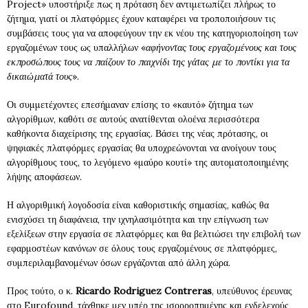
Project» υποστήριξε πως η πρόταση δεν αντιμετωπίζει πλήρως το
ζήτημα, γιατί οι πλατφόρμες έχουν καταφέρει να τροποποιήσουν τις
συμβάσεις τους για να αποφεύγουν την εκ νέου της κατηγοριοποίηση των
εργαζομένων τους ως υπαλλήλων «
αφήνοντας τους εργαζομένους και τους
εκπροσώπους τους να παίζουν το παιχνίδι της γάτας με το ποντίκι για τα
δικαιώματά τους
».
Οι συμμετέχοντες επεσήμαναν επίσης το «καυτό» ζήτημα των
αλγορίθμων, καθότι σε αυτούς ανατίθενται ολοένα περισσότερα
καθήκοντα διαχείρισης της εργασίας. Βάσει της νέας πρότασης, οι
ψηφιακές πλατφόρμες εργασίας θα υποχρεώνονται να ανοίγουν τους
αλγορίθμους τους, το λεγόμενο «μαύρο κουτί» της αυτοματοποιημένης
λήψης αποφάσεων.
Η αλγοριθμική λογοδοσία είναι καθοριστικής σημασίας, καθώς θα
ενισχύσει τη διαφάνεια, την ιχνηλασιμότητα και την επίγνωση των
εξελίξεων στην εργασία σε πλατφόρμες και θα βελτιώσει την επιβολή των
εφαρμοστέων κανόνων σε όλους τους εργαζομένους σε πλατφόρμες,
συμπεριλαμβανομένων όσων εργάζονται από άλλη χώρα.
Προς τούτο, ο κ.
Ricardo Rodriguez Contreras
, υπεύθυνος έρευνας
στο Eurofound, τάχθηκε μεν υπέρ της ισορροπημένης και ενδελεχούς