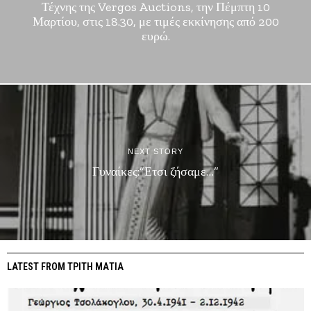
Τέχνης της Vergos Auctions, την Πέμπτη 10
Μαρτίου, στις 18.30, με τιμές εκκίνησης από 200
ευρώ.
NEXT STORY
Γυναίκες:”Ετσι ζήσαμε…”
LATEST FROM ΤΡΙΤΗ ΜΑΤΙΑ