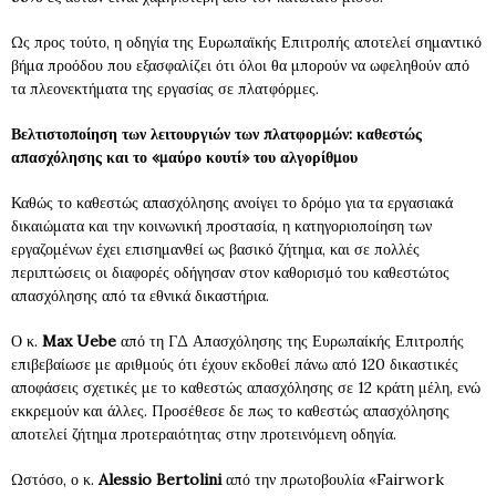
Ως προς τούτο, η οδηγία της Ευρωπαϊκής Επιτροπής αποτελεί σημαντικό
βήμα προόδου που εξασφαλίζει ότι όλοι θα μπορούν να ωφεληθούν από
τα πλεονεκτήματα της εργασίας σε πλατφόρμες.
Βελτιστοποίηση των λειτουργιών των πλατφορμών: καθεστώς
απασχόλησης και το «μαύρο κουτί» του αλγορίθμου
Καθώς το καθεστώς απασχόλησης ανοίγει το δρόμο για τα εργασιακά
δικαιώματα και την κοινωνική προστασία, η κατηγοριοποίηση των
εργαζομένων έχει επισημανθεί ως βασικό ζήτημα, και σε πολλές
περιπτώσεις οι διαφορές οδήγησαν στον καθορισμό του καθεστώτος
απασχόλησης από τα εθνικά δικαστήρια.
Ο κ.
Max Uebe
από τη ΓΔ Απασχόλησης της Ευρωπαίκής Επιτροπής
επιβεβαίωσε με αριθμούς ότι έχουν εκδοθεί πάνω από 120 δικαστικές
αποφάσεις σχετικές με το καθεστώς απασχόλησης σε 12 κράτη μέλη, ενώ
εκκρεμούν και άλλες. Προσέθεσε δε πως το καθεστώς απασχόλησης
αποτελεί ζήτημα προτεραιότητας στην προτεινόμενη οδηγία.
Ωστόσο, ο κ.
Alessio Bertolini
από την πρωτοβουλία «Fairwork