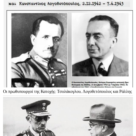
Οι πρωθυπουργοί της Κατοχής: Τσολάκογλου, Λογοθετόπουλος και Ράλλης