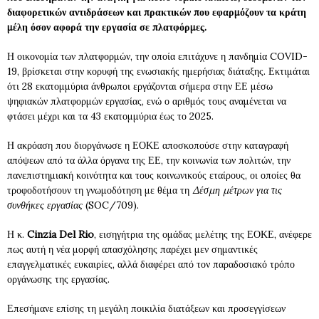
διαφορετικών αντιδράσεων και πρακτικών που εφαρμόζουν τα κράτη
μέλη όσον αφορά την εργασία σε πλατφόρμες.
Η οικονομία των πλατφορμών, την οποία επιτάχυνε η πανδημία COVID-
19, βρίσκεται στην κορυφή της ενωσιακής ημερήσιας διάταξης. Εκτιμάται
ότι 28 εκατομμύρια άνθρωποι εργάζονται σήμερα στην ΕΕ μέσω
ψηφιακών πλατφορμών εργασίας, ενώ ο αριθμός τους αναμένεται να
φτάσει μέχρι και τα 43 εκατομμύρια έως το 2025.
Η ακρόαση που διοργάνωσε η ΕΟΚΕ αποσκοπούσε στην καταγραφή
απόψεων από τα άλλα όργανα της ΕΕ, την κοινωνία των πολιτών, την
πανεπιστημιακή κοινότητα και τους κοινωνικούς εταίρους, οι οποίες θα
τροφοδοτήσουν τη γνωμοδότηση με θέμα τη
Δέσμη μέτρων για τις
συνθήκες εργασίας
(SOC/709).
Η κ.
Cinzia Del Rio
, εισηγήτρια της ομάδας μελέτης της ΕΟΚΕ, ανέφερε
πως αυτή η νέα μορφή απασχόλησης παρέχει μεν σημαντικές
επαγγελματικές ευκαιρίες, αλλά διαφέρει από τον παραδοσιακό τρόπο
οργάνωσης της εργασίας.
Επεσήμανε επίσης τη μεγάλη ποικιλία διατάξεων και προσεγγίσεων