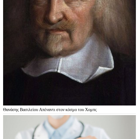
Θανάσης Βασιλείου Απέναντι στον κόσμο του Χομπς