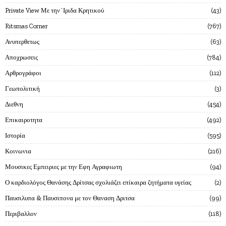
Private View Με την`Ιριδα Κρητικού
43
Ritsmas Corner
767
Ανυπερθετως
63
Αποχρωσεις
784
Αρθρογράφοι
112
Γεωπολιτική
3
Διεθνη
454
Επικαιροτητα
492
Ιστορία
595
Κοινωνια
216
Μουσικες Εμπειριες με την Εφη Αγραφιωτη
94
Ο καρδιολόγος Θανάσης Δρίτσας σχολιάζει επίκαιρα ζητήματα υγείας
2
Παυσιλυπα & Παυσιπονα με τον Θαναση Δριτσα
99
Περιβαλλον
118