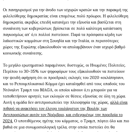
Οι πανηγυρισμοί για την άνοδο των ισχυρών κρατών και την παρακμή της
φιλελεύθερης δημοκρατίας είναι επομένως πολύ πρόωροι. Η φιλελεύθερη
δημοκρατία, ακριβώς επειδή κατανέμει την εξουσία και βασίζεται στη
συναίνεση των κυβερνώντων, βρίσκεται σε πολύ καλύτερη κατάσταση
παγκοσμίως απ’ ό,τι πολλοί πιστεύουν. Παρά τα πρόσφατα κέρδη των
λαϊκιστικών κομμάτων στη Σουηδία και την Ιταλία, οι περισσότερες
χώρες της Ευρώπης εξακολουθούν να απολαμβάνουν έναν ισχυρό βαθμό
κοινωνικής συναίνεσης.
Το μεγάλο ερωτηματικό παραμένουν, δυστυχώς, οι Ηνωμένες Πολιτείες.
Περίπου το 30-35% των ψηφοφόρων τους εξακολουθούν να πιστεύουν
την ψευδή αφήγηση ότι οι προεδρικές εκλογές του 2020 «εκλάπησαν»,
και το Ρεπουμπλικανικό Κόμμα έχει καταληφθεί από τους οπαδούς του
Ντόναλντ Τραμπ του MAGA, οι οποίοι κάνουν ό,τι μπορούν για να
τοποθετήσουν αρνητές των εκλογών σε θέσεις εξουσίας σε όλη τη χώρα.
Αυτή η ομάδα δεν αντιπροσωπεύει την πλειοψηφία της χώρας,
αλλά είναι
πιθανό να ανακτήσει τον έλεγχο τουλάχιστον της Βουλής των
Αντιπροσώπων αυτόν τον Νοέμβριο, και ενδεχομένως την προεδρία το
2024.
Ο υποτιθέμενος ηγέτης του κόμματος, ο Τραμπ, πέφτει όλο και πιο
βαθιά σε μια συνωμοσιολογική τρέλα, στην οποία πιστεύει ότι θα