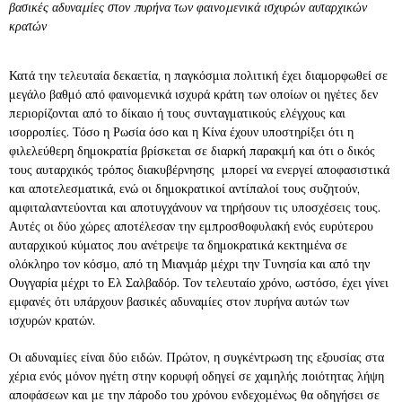
βασικές αδυναμίες στον πυρήνα των φαινομενικά ισχυρών αυταρχικών
κρατών
Κατά την τελευταία δεκαετία, η παγκόσμια πολιτική έχει διαμορφωθεί σε
μεγάλο βαθμό από φαινομενικά ισχυρά κράτη των οποίων οι ηγέτες δεν
περιορίζονται από το δίκαιο ή τους συνταγματικούς ελέγχους και
ισορροπίες. Τόσο η Ρωσία όσο και η Κίνα έχουν υποστηρίξει ότι η
φιλελεύθερη δημοκρατία βρίσκεται σε διαρκή παρακμή και ότι ο δικός
τους αυταρχικός τρόπος διακυβέρνησης μπορεί να ενεργεί αποφασιστικά
και αποτελεσματικά, ενώ οι δημοκρατικοί αντίπαλοί τους συζητούν,
αμφιταλαντεύονται και αποτυγχάνουν να τηρήσουν τις υποσχέσεις τους.
Αυτές οι δύο χώρες αποτέλεσαν την εμπροσθοφυλακή ενός ευρύτερου
αυταρχικού κύματος που ανέτρεψε τα δημοκρατικά κεκτημένα σε
ολόκληρο τον κόσμο, από τη Μιανμάρ μέχρι την Τυνησία και από την
Ουγγαρία μέχρι το Ελ Σαλβαδόρ. Τον τελευταίο χρόνο, ωστόσο, έχει γίνει
εμφανές ότι υπάρχουν βασικές αδυναμίες στον πυρήνα αυτών των
ισχυρών κρατών.
Οι αδυναμίες είναι δύο ειδών. Πρώτον, η συγκέντρωση της εξουσίας στα
χέρια ενός μόνον ηγέτη στην κορυφή οδηγεί σε χαμηλής ποιότητας λήψη
αποφάσεων και με την πάροδο του χρόνου ενδεχομένως θα οδηγήσει σε