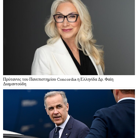
Πρύταννις του Πανεπιστημίου Concordia η Ελληνίδα Δρ. Φαίη
Διαμαντούδη