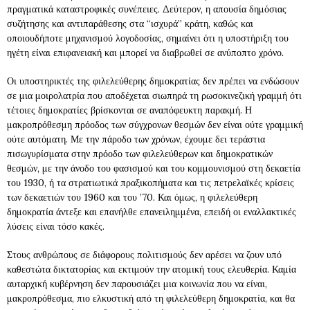
πραγματικά καταστροφικές συνέπειες. Δεύτερον, η απουσία δημόσιας
συζήτησης και αντιπαράθεσης στα “ισχυρά” κράτη, καθώς και
οποιουδήποτε μηχανισμού λογοδοσίας, σημαίνει ότι η υποστήριξη του
ηγέτη είναι επιφανειακή και μπορεί να διαβρωθεί σε ανύποπτο χρόνο.
Οι υποστηρικτές της φιλελεύθερης δημοκρατίας δεν πρέπει να ενδώσουν
σε μια μοιρολατρία που αποδέχεται σιωπηρά τη ρωσοκινεζική γραμμή ότι
τέτοιες δημοκρατίες βρίσκονται σε αναπόφευκτη παρακμή. Η
μακροπρόθεσμη πρόοδος των σύγχρονων θεσμών δεν είναι ούτε γραμμική
ούτε αυτόματη. Με την πάροδο των χρόνων, έχουμε δει τεράστια
πισωγυρίσματα στην πρόοδο των φιλελεύθερων και δημοκρατικών
θεσμών, με την άνοδο του φασισμού και του κομμουνισμού στη δεκαετία
του 1930, ή τα στρατιωτικά πραξικοπήματα και τις πετρελαϊκές κρίσεις
των δεκαετιών του 1960 και του ’70. Και όμως, η φιλελεύθερη
δημοκρατία άντεξε και επανήλθε επανειλημμένα, επειδή οι εναλλακτικές
λύσεις είναι τόσο κακές.
Στους ανθρώπους σε διάφορους πολιτισμούς δεν αρέσει να ζουν υπό
καθεστώτα δικτατορίας και εκτιμούν την ατομική τους ελευθερία. Καμία
αυταρχική κυβέρνηση δεν παρουσιάζει μια κοινωνία που να είναι,
μακροπρόθεσμα, πιο ελκυστική από τη φιλελεύθερη δημοκρατία, και θα