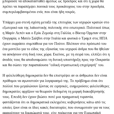
μπορούσε να αποκατασταθεί αμέσως ως πρόεδρος και ότι η χώρα θα
πρέπει να παραπέμψει ποινικά τους προκάτοχους του στην προεδρία,
συμπεριλαμβανομένου ενός που είναι ήδη νεκρός.
Υπάρχει μια στενή σχέση μεταξύ της επιτυχίας των ισχυρών κρατών στο
εξωτερικό και της λαϊκιστικής πολιτικής στο εσωτερικό. Πολιτικοί όπως
η Μαρίν Λεπέν και ο Ερίκ Ζεμούρ στη Γαλλία, ο Βίκτορ Όρμπαν στην
Ουγγαρία, ο Ματέο Σαλβίνι στην Ιταλία και φυσικά ο Τραμπ στις ΗΠΑ
έχουν εκφράσει συμπάθεια για τον Πούτιν. Βλέπουν στο πρόσωπό του
ένα μοντέλο για το είδος της εξουσίας του ισχυρού άνδρα που θα ήθελαν
να ασκήσουν στη δική τους χώρα. Εκείνος, με τη σειρά του, ελπίζει ότι η
άνοδός τους θα αποδυναμώσει τη δυτική υποστήριξη προς την Ουκρανία
και θα σώσει την παραπαίουσα “ειδική στρατιωτική επιχείρησή” του.
Η φιλελεύθερη δημοκρατία δεν θα επιστρέψει αν οι άνθρωποι δεν είναι
πρόθυμοι να αγωνιστούν για λογαριασμό της. Το πρόβλημα είναι ότι
πολλοί που μεγαλώνουν ζώντας σε ειρηνικές, ευημερούσες φιλελεύθερες
δημοκρατίες αρχίζουν να θεωρούν δεδομένη τη μορφή διακυβέρνησής
τους. Επειδή δεν έχουν βιώσει ποτέ μια πραγματική τυραννία,
φαντάζονται ότι οι δημοκρατικά εκλεγμένες κυβερνήσεις κάτω από τις
οποίες ζουν είναι οι ίδιες κακές δικτατορίες που συνωμοτούν για να τους
αφαιρέσουν τα δικαιώματά τους, είτε πρόκειται για την Ευρωπαϊκή