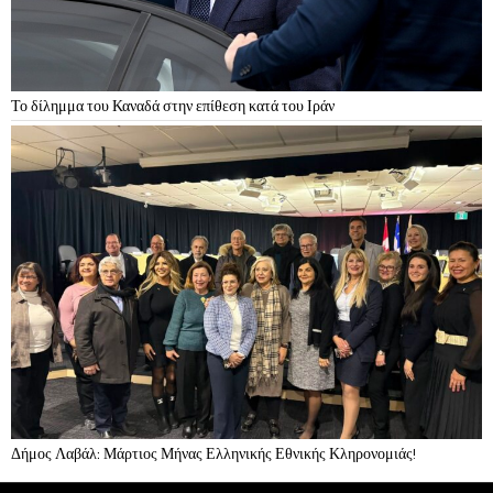
Το δίλημμα του Καναδά στην επίθεση κατά του Ιράν
Δήμος Λαβάλ: Μάρτιος Μήνας Ελληνικής Εθνικής Κληρονομιάς!