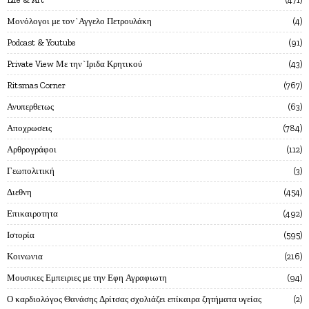
Mονόλογοι με τον`Αγγελο Πετρουλάκη
4
Podcast & Youtube
91
Private View Με την`Ιριδα Κρητικού
43
Ritsmas Corner
767
Ανυπερθετως
63
Αποχρωσεις
784
Αρθρογράφοι
112
Γεωπολιτική
3
Διεθνη
454
Επικαιροτητα
492
Ιστορία
595
Κοινωνια
216
Μουσικες Εμπειριες με την Εφη Αγραφιωτη
94
Ο καρδιολόγος Θανάσης Δρίτσας σχολιάζει επίκαιρα ζητήματα υγείας
2