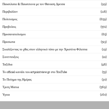
Παυσιλυπα & Παυσιπονα με τον Θαναση Δριτσα
99
Περιβαλλον
118
Πολιτισμος
659
Προβολεις
572
Προσανατολισμοι
65
Προσωπα
513
Σκαλίζοντας το χθες στον ελληνικό τύπο με την Χριστίνα Φίλιππα
19
Συνεντευξεις
22
Ταξίδια
48
Το official κανάλι του artpointview.gr στο YouTube
53
Το Ποίημα της Ημέρας
30
Τριτη Ματια
569
Υγεια
160