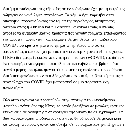
Αυτή η συγκέντρωση της εξουσίας σε έναν άνθρωπο έχει με τη σειρά της
οδηγήσει σε κακή λήψη αποφάσεων. Το κόμμα έχει παρέμβει στην
οικονομία, παρακωλύοντας τον τομέα της τεχνολογίας, κυνηγώντας
αστέρια όπως η Alibaba και η Tencent- ανάγκασε τους Κινέζους
αγρότες να φυτεύουν βασικά προϊόντα που χάνουν χρήματα, επιδιώκοντας
την αγροτική αυτάρκεια- και επέμεινε σε μια στρατηγική μηδενικού
COVID που κρατά σημαντικά τμήματα της Κίνας υπό συνεχή
αποκλεισμό, ο οποίος έχει μειώσει την οικονομική ανάπτυξη της χώρας.
Η Κίνα δεν μπορεί εύκολα να αντιστρέψει το zero-COVID, επειδή δεν
έχει καταφέρει να αγοράσει αποτελεσματικά εμβόλια και βρίσκει ένα
μεγάλο μέρος του ηλικιωμένου πληθυσμού της ευάλωτο στην ασθένεια.
Αυτό που φαινόταν πριν από δύο χρόνια σαν μια θριαμβευτική επιτυχία
στον έλεγχο του COVID έχει μετατραπεί σε μια παρατεταμένη
πανωλεθρία.
Όλα αυτά έρχονται να προστεθούν στην αποτυχία του υποκείμενου
μοντέλου ανάπτυξης της Κίνας, το οποίο βασιζόταν σε μεγάλες κρατικές
επενδύσεις σε ακίνητα για να κρατήσει την οικονομία σε εγρήγορση. Τα
βασικά οικονομικά υποδηλώνουν ότι αυτό θα οδηγούσε σε μαζική κακή
κατανομή των πόρων, όπως και συνέβη στην πραγματικότητα. Πηγαίνετε