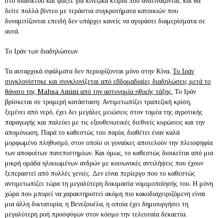
στο διαδίκτυο και ψάξτε για κινεζικά κτίρια που ανατινάζονται, και θα
δείτε πολλά βίντεο με τεράστια συγκροτήματα κατοικιών που
δυναμιτίζονται επειδή δεν υπάρχει κανείς να αγοράσει διαμερίσματα σε
αυτά.
Το Ιράν των διαδηλώσεων
Τα αυταρχικά σφάλματα δεν περιορίζονται μόνο στην Κίνα.
Το Ιράν
συγκλονίστηκε και συγκλονίζεται από εβδομαδιαίες διαδηλώσεις μετά το
θάνατο της Mahsa Amini από την αστυνομία ηθικής τάξης.
Το Ιράν
βρίσκεται σε τρομερή κατάσταση: Αντιμετωπίζει τραπεζική κρίση,
ξεμένει από νερό, έχει δει μεγάλες μειώσεις στον τομέα της αγροτικής
παραγωγής και παλεύει με τις εξουθενωτικές διεθνείς κυρώσεις και την
απομόνωση. Παρά το καθεστώς του παρία, διαθέτει έναν καλά
μορφωμένο πληθυσμό, στον οποίο οι γυναίκες αποτελούν την πλειοψηφία
των αποφοίτων πανεπιστημίων. Και όμως, το καθεστώς διοικείται από μια
μικρή ομάδα ηλικιωμένων ανδρών με κοινωνικές αντιλήψεις που έχουν
ξεπεραστεί από πολλές γενιές. Δεν είναι περίεργο που το καθεστώς
αντιμετωπίζει τώρα τη μεγαλύτερη δοκιμασία νομιμοποίησής του. Η μόνη
χώρα που μπορεί να χαρακτηριστεί ακόμη πιο κακοδιαχειριζόμενη είναι
μια άλλη δικτατορία, η Βενεζουέλα, η οποία έχει δημιουργήσει τη
μεγαλύτερη ροή προσφύγων στον κόσμο την τελευταία δεκαετία.