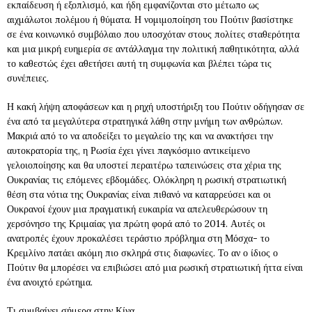
εκπαίδευση ή εξοπλισμό, και ήδη εμφανίζονται στο μέτωπο ως
αιχμάλωτοι πολέμου ή θύματα. Η νομιμοποίηση του Πούτιν βασίστηκε
σε ένα κοινωνικό συμβόλαιο που υποσχόταν στους πολίτες σταθερότητα
και μια μικρή ευημερία σε αντάλλαγμα την πολιτική παθητικότητα, αλλά
το καθεστώς έχει αθετήσει αυτή τη συμφωνία και βλέπει τώρα τις
συνέπειες.
Η κακή λήψη αποφάσεων και η ρηχή υποστήριξη του Πούτιν οδήγησαν σε
ένα από τα μεγαλύτερα στρατηγικά λάθη στην μνήμη των ανθρώπων.
Μακριά από το να αποδείξει το μεγαλείο της και να ανακτήσει την
αυτοκρατορία της, η Ρωσία έχει γίνει παγκόσμιο αντικείμενο
γελοιοποίησης και θα υποστεί περαιτέρω ταπεινώσεις στα χέρια της
Ουκρανίας τις επόμενες εβδομάδες. Ολόκληρη η ρωσική στρατιωτική
θέση στα νότια της Ουκρανίας είναι πιθανό να καταρρεύσει και οι
Ουκρανοί έχουν μια πραγματική ευκαιρία να απελευθερώσουν τη
χερσόνησο της Κριμαίας για πρώτη φορά από το 2014. Αυτές οι
ανατροπές έχουν προκαλέσει τεράστιο πρόβλημα στη Μόσχα- το
Κρεμλίνο πατάει ακόμη πιο σκληρά στις διαφωνίες. Το αν ο ίδιος ο
Πούτιν θα μπορέσει να επιβιώσει από μια ρωσική στρατιωτική ήττα είναι
ένα ανοιχτό ερώτημα.
Τι συμβαίνει σήμερα στην Κίνα