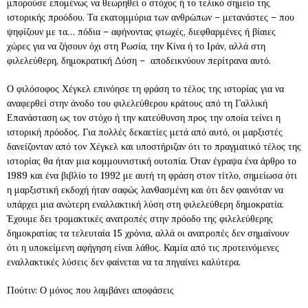
μπορούσε επομένως να θεωρηθεί ο στόχος ή το τελικό σημείο της
ιστορικής προόδου. Τα εκατομμύρια των ανθρώπων – μετανάστες – που
ψηφίζουν με τα… πόδια – αφήνοντας φτωχές, διεφθαρμένες ή βίαιες
χώρες για να ζήσουν όχι στη Ρωσία, την Κίνα ή το Ιράν, αλλά στη
φιλελεύθερη, δημοκρατική Δύση – αποδεικνύουν περίτρανα αυτό.
Ο φιλόσοφος Χέγκελ επινόησε τη φράση το τέλος της ιστορίας για να
αναφερθεί στην άνοδο του φιλελεύθερου κράτους από τη Γαλλική
Επανάσταση ως τον στόχο ή την κατεύθυνση προς την οποία τείνει η
ιστορική πρόοδος. Για πολλές δεκαετίες μετά από αυτό, οι μαρξιστές
δανείζονταν από τον Χέγκελ και υποστήριζαν ότι το πραγματικό τέλος της
ιστορίας θα ήταν μια κομμουνιστική ουτοπία. Όταν έγραψα ένα άρθρο το
1989 και ένα βιβλίο το 1992 με αυτή τη φράση στον τίτλο, σημείωσα ότι
η μαρξιστική εκδοχή ήταν σαφώς λανθασμένη και ότι δεν φαινόταν να
υπάρχει μια ανώτερη εναλλακτική λύση στη φιλελεύθερη δημοκρατία.
Έχουμε δει τρομακτικές ανατροπές στην πρόοδο της φιλελεύθερης
δημοκρατίας τα τελευταία 15 χρόνια, αλλά οι ανατροπές δεν σημαίνουν
ότι η υποκείμενη αφήγηση είναι λάθος. Καμία από τις προτεινόμενες
εναλλακτικές λύσεις δεν φαίνεται να τα πηγαίνει καλύτερα.
Πούτιν: Ο μόνος που λαμβάνει αποφάσεις