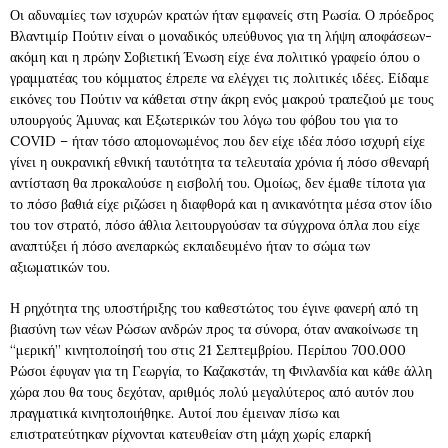
Οι αδυναμίες των ισχυρών κρατών ήταν εμφανείς στη Ρωσία. Ο πρόεδρος
Βλαντιμίρ Πούτιν είναι ο μοναδικός υπεύθυνος για τη λήψη αποφάσεων-
ακόμη και η πρώην Σοβιετική Ένωση είχε ένα πολιτικό γραφείο όπου ο
γραμματέας του κόμματος έπρεπε να ελέγχει τις πολιτικές ιδέες. Είδαμε
εικόνες του Πούτιν να κάθεται στην άκρη ενός μακρού τραπεζιού με τους
υπουργούς Άμυνας και Εξωτερικών του λόγω του φόβου του για το
COVID – ήταν τόσο απομονωμένος που δεν είχε ιδέα πόσο ισχυρή είχε
γίνει η ουκρανική εθνική ταυτότητα τα τελευταία χρόνια ή πόσο σθεναρή
αντίσταση θα προκαλούσε η εισβολή του. Ομοίως, δεν έμαθε τίποτα για
το πόσο βαθιά είχε ριζώσει η διαφθορά και η ανικανότητα μέσα στον ίδιο
του τον στρατό, πόσο άθλια λειτουργούσαν τα σύγχρονα όπλα που είχε
αναπτύξει ή πόσο ανεπαρκώς εκπαιδευμένο ήταν το σώμα των
αξιωματικών του.
Η ρηχότητα της υποστήριξης του καθεστώτος του έγινε φανερή από τη
βιασύνη των νέων Ρώσων ανδρών προς τα σύνορα, όταν ανακοίνωσε τη
“μερική” κινητοποίησή του στις 21 Σεπτεμβρίου. Περίπου 700.000
Ρώσοι έφυγαν για τη Γεωργία, το Καζακστάν, τη Φινλανδία και κάθε άλλη
χώρα που θα τους δεχόταν, αριθμός πολύ μεγαλύτερος από αυτόν που
πραγματικά κινητοποιήθηκε. Αυτοί που έμειναν πίσω και
επιστρατεύτηκαν ρίχνονται κατευθείαν στη μάχη χωρίς επαρκή