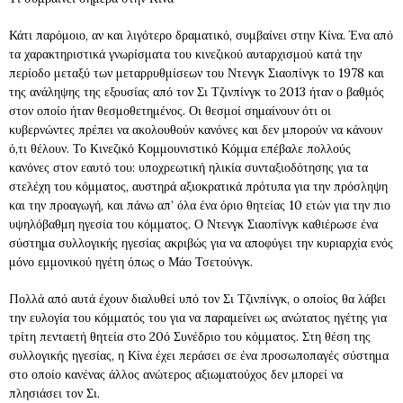
Κάτι παρόμοιο, αν και λιγότερο δραματικό, συμβαίνει στην Κίνα. Ένα από
τα χαρακτηριστικά γνωρίσματα του κινεζικού αυταρχισμού κατά την
περίοδο μεταξύ των μεταρρυθμίσεων του Ντενγκ Σιαοπίνγκ το 1978 και
της ανάληψης της εξουσίας από τον Σι Τζινπίνγκ το 2013 ήταν ο βαθμός
στον οποίο ήταν θεσμοθετημένος. Οι θεσμοί σημαίνουν ότι οι
κυβερνώντες πρέπει να ακολουθούν κανόνες και δεν μπορούν να κάνουν
ό,τι θέλουν. Το Κινεζικό Κομμουνιστικό Κόμμα επέβαλε πολλούς
κανόνες στον εαυτό του: υποχρεωτική ηλικία συνταξιοδότησης για τα
στελέχη του κόμματος, αυστηρά αξιοκρατικά πρότυπα για την πρόσληψη
και την προαγωγή, και πάνω απ’ όλα ένα όριο θητείας 10 ετών για την πιο
υψηλόβαθμη ηγεσία του κόμματος. Ο Ντενγκ Σιαοπίνγκ καθιέρωσε ένα
σύστημα συλλογικής ηγεσίας ακριβώς για να αποφύγει την κυριαρχία ενός
μόνο εμμονικού ηγέτη όπως ο Μάο Τσετούνγκ.
Πολλά από αυτά έχουν διαλυθεί υπό τον Σι Τζινπίνγκ, ο οποίος θα λάβει
την ευλογία του κόμματός του για να παραμείνει ως ανώτατος ηγέτης για
τρίτη πενταετή θητεία στο 20ό Συνέδριο του κόμματος. Στη θέση της
συλλογικής ηγεσίας, η Κίνα έχει περάσει σε ένα προσωποπαγές σύστημα
στο οποίο κανένας άλλος ανώτερος αξιωματούχος δεν μπορεί να
πλησιάσει τον Σι.