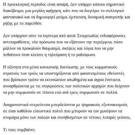
Η προεκλογική περίοδος είναι ανιαρή. Δεν υπάρχει κάποιο σημαντικό
διακύβευμα, μια μεγάλη αφήγηση, κάτι που να διεγείρει το συλλογικό
φαντασιακό και να δημιουργεί ρεύμα, έμπνευση, δυναμική ανατροπής και
ρήξης με το παρελθόν.
Δεν υπάρχουν ούτε τα λιγότερα από αυτά: Στοιχειωδώς ενδιαφέρουσες
αντιπαραθέσεις, νέα πρόσωπα που να εξάπτουν την περιέργεια, πόσο
μάλλον να προκαλούν θαυμασμό, σκέψεις και λόγια που να μην
πεθαίνουν όταν κλείσει η τηλεόραση ή το ραδιόφωνο.
Η οξύτητα στα μέσα κοινωνικής δικτύωσης, με τους κομματικούς
στρατούς των τρολς να υποστηρίζονται από φανατισμένους εθελοντές
που βρίσκουν τρόπο να εκτονώσουν απωθημένα και άγρια ένστικτα,
συναρθρώνεται με τις συγκρούσεις των πολιτικών αρχηγών που δείχνουν
να μην συμφωνούν σε τίποτα ενώ ανά τρεις συμφωνούν σε πολλά.
Αναχρονιστικά στερεότυπα μπερδεύονται με ψηφιακούς εξυπνακισμούς
σε έναν καθόλου ελκυστικό πολτό που μπορούν να τον χωνέψουν τα
στομάχια μόνο των παλιών και συνηθισμένων σε τέτοιες λιπαρές γεύσεις.
Τι τους συμβαίνει;