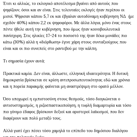
Έτσι κι αλλιώς, το εκλογικό αποτέλεσμα βγαίνει από αυτούς που
ψηφίζουν, όσοι και αν είναι. Στις τελευταίες εκλογές ήταν περίπου οι
μισοί. Ψήφισαν κάπου 5,7 εκ και έβγαλαν αυτοδύναμη κυβέρνηση ΝΔ (με
σχεδόν 40%) κάπου 2,2 εκ ψηφοφόροι. Με άλλα λόγια, μόνο ένας στους
πέντε ήθελε αυτή την κυβέρνηση, που όμως ήταν κοινοβουλευτικά
πανίσχυρη. Στις ηλικίες 17-24 το ποσοστό της ήταν δέκα μονάδες πιο
κάτω (30%) αλλά η «διόρθωση» έγινε χάρη στους συνταξιούχους που
είναι και οι πιο συνεπείς στο ραντεβού με την κάλπη.
Τι σημασία έχουν αυτά;
Πρακτικά καμία. Δεν είναι, άλλωστε, ελληνική ιδιαιτερότητα. Η δυτική
δημοκρατία βρίσκεται σε κρίση αντιπροσωπευτικότητας εδώ και χρόνια
και η πορεία παρακμής φαίνεται μη αναστρέψιμη στο ορατό μέλλον.
Όσο υποχωρεί η εμπιστοσύνη στους θεσμούς, τόσο διογκώνεται ο
αντισυστημισμός, η ριζοσπαστικοποίηση, η τυφλή διαμαρτυρία και τόσο
πιο γόνιμο έδαφος βρίσκουν δεξιοί και αριστεροί λαϊκισμοί, που δεν
διαφέρουν και πολύ μεταξύ τους.
Αλλά γιατί έχει πέσει τόσο χαμηλά το επίπεδο του δημόσιου διαλόγου
και της πολιτικής ζωής;