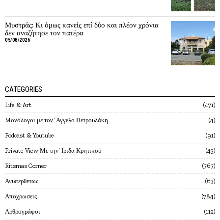
Μυστράς: Κι όμως κανείς επί δύο και πλέον χρόνια
δεν αναζήτησε τον πατέρα
05/08/2026
CATEGORIES
Life & Art
471
Mονόλογοι με τον`Αγγελο Πετρουλάκη
4
Podcast & Youtube
91
Private View Με την`Ιριδα Κρητικού
43
Ritsmas Corner
767
Ανυπερθετως
63
Αποχρωσεις
784
Αρθρογράφοι
112