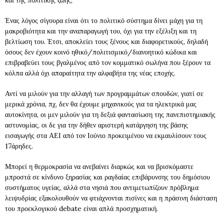
Ένας λόγος σίγουρα είναι ότι το πολιτικό σύστημα δίνει μάχη για τη
μακροβιότητα και την αναπαραγωγή του, όχι για την εξέλιξη και τη
βελτίωση του. Έτσι, αποκλείει τους ξένους και διαφορετικούς, δηλαδή
όσους δεν έχουν κοινό ηθικό/πολιτισμικό/διανοητικό κώδικα και
επιβραβεύει τους βγαλμένος από τον κομματικό σωλήνα που ξέρουν τα
κόλπα αλλά όχι απαραίτητα την αλφαβήτα της νέας εποχής.
Αντί να μιλούν για την αλλαγή των προγραμμάτων σπουδών, γιατί σε
μερικά χρόνια, πχ, δεν θα έχουμε μηχανικούς για τα ηλεκτρικά μας
αυτοκίνητα, οι μεν μιλούν για τη δεξιά φαντασίωση της πανεπιστημιακής
αστυνομίας, οι δε για την δήθεν αριστερή κατάργηση της βάσης
εισαγωγής στα ΑΕΙ από τον Ιούνιο προκειμένου να εκμαυλίσουν τους
17άρηδες.
Μπορεί η θερμοκρασία να ανεβαίνει διαρκώς και να βρισκόμαστε
μπροστά σε κίνδυνο ξηρασίας και ραγδαίας επιβάρυνσης του δημόσιου
συστήματος υγείας, αλλά στα νησιά που αντιμετωπίζουν πρόβλημα
λειψυδρίας εξακολουθούν να φτιάχνονται πισίνες και η πράσινη διάσταση
του προεκλογικού debate είναι απλά προσχηματική.