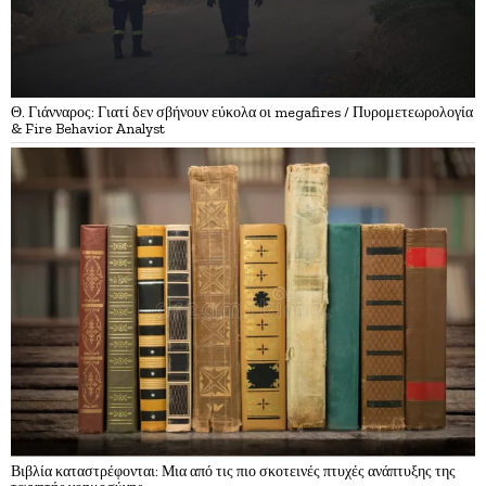
Θ. Γιάνναρος: Γιατί δεν σβήνουν εύκολα οι megafires / Πυρομετεωρολογία
& Fire Behavior Analyst
Βιβλία καταστρέφονται: Μια από τις πιο σκοτεινές πτυχές ανάπτυξης της