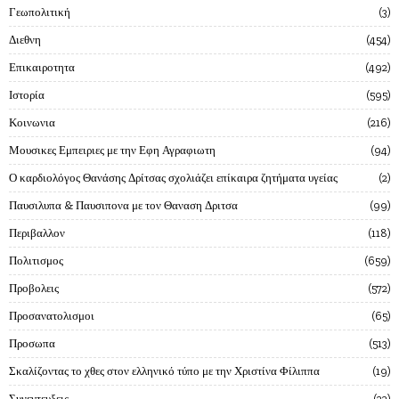
Γεωπολιτική
3
Διεθνη
454
Επικαιροτητα
492
Ιστορία
595
Κοινωνια
216
Μουσικες Εμπειριες με την Εφη Αγραφιωτη
94
Ο καρδιολόγος Θανάσης Δρίτσας σχολιάζει επίκαιρα ζητήματα υγείας
2
Παυσιλυπα & Παυσιπονα με τον Θαναση Δριτσα
99
Περιβαλλον
118
Πολιτισμος
659
Προβολεις
572
Προσανατολισμοι
65
Προσωπα
513
Σκαλίζοντας το χθες στον ελληνικό τύπο με την Χριστίνα Φίλιππα
19
Συνεντευξεις
22