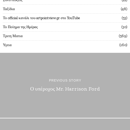
Ταξίδια
48
Το official κανάλι του artpointview.gr στο YouTube
53
Το Ποίημα της Ημέρας
30
Τριτη Ματια
569
Υγεια
160
PREVIOUS STORY
Ο υπέροχος Mr. Harrison Ford