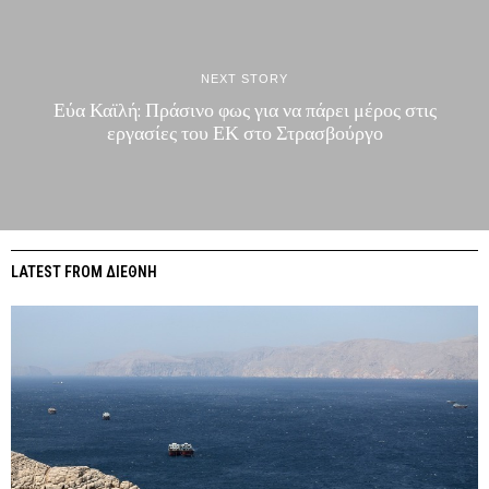
NEXT STORY
Εύα Καϊλή: Πράσινο φως για να πάρει μέρος στις
εργασίες του ΕΚ στο Στρασβούργο
LATEST FROM ΔΙΕΘΝΗ