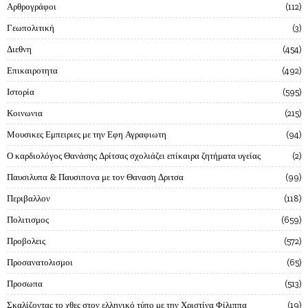
Αρθρογράφοι
112
Γεωπολιτική
3
Διεθνη
454
Επικαιροτητα
492
Ιστορία
595
Κοινωνια
215
Μουσικες Εμπειριες με την Εφη Αγραφιωτη
94
Ο καρδιολόγος Θανάσης Δρίτσας σχολιάζει επίκαιρα ζητήματα υγείας
2
Παυσιλυπα & Παυσιπονα με τον Θαναση Δριτσα
99
Περιβαλλον
118
Πολιτισμος
659
Προβολεις
572
Προσανατολισμοι
65
Προσωπα
513
Σκαλίζοντας το χθες στον ελληνικό τύπο με την Χριστίνα Φίλιππα
19