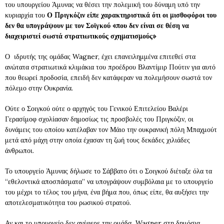
του υπουργείου Άμυνας να θέσει την πολεμική του δύναμη υπό την
κυριαρχία του
Ο Πριγκόζιν είπε χαρακτηριστικά ότι οι μισθοφόροι του
δεν θα υπογράψουν με τον Σοϊγκού «που δεν είναι σε θέση να
διαχειριστεί σωστά στρατιωτικούς σχηματισμούς»
Ο ιδρυτής της ομάδας Wagner, έχει επανειλημμένα επιτεθεί στα
ανώτατα στρατιωτικά κλιμάκια του προέδρου Βλαντίμιρ Πούτιν για αυτό
που θεωρεί προδοσία, επειδή δεν κατάφεραν να πολεμήσουν σωστά τον
πόλεμο στην Ουκρανία.
Ούτε ο Σοιγκού ούτε ο αρχηγός του Γενικού Επιτελείου Βαλέρι
Γερασίμοφ σχολίασαν δημοσίως τις προσβολές του Πριγκόζιν, οι
δυνάμεις του οποίου κατέλαβαν τον Μάιο την ουκρανική πόλη Μπαχμούτ
μετά από μάχη στην οποία έχασαν τη ζωή τους δεκάδες χιλιάδες
άνθρωποι.
Το υπουργείο Άμυνας δήλωσε το Σάββατο ότι ο Σοιγκού διέταξε όλα τα
“εθελοντικά αποσπάσματα” να υπογράψουν συμβόλαια με το υπουργείο
του μέχρι το τέλος του μήνα, ένα βήμα που, όπως είπε, θα αυξήσει την
αποτελεσματικότητα του ρωσικού στρατού.
Αν και το υπουργείο δεν ανέφερε την ομάδα Wagner στη δημόσια