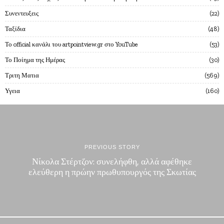
Συνεντευξεις
22
Ταξίδια
48
Το official κανάλι του artpointview.gr στο YouTube
53
Το Ποίημα της Ημέρας
30
Τριτη Ματια
569
Υγεια
160
PREVIOUS STORY
Νίκολα Στέρτζον: συνελήφθη, αλλά αφέθηκε
ελεύθερη η πρώην πρωθυπουργός της Σκωτίας