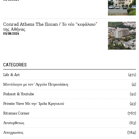
Conrad Athens The Ilisian / Το νέο “κεφάλαιο”
της Αθήνας
05/08/2026
CATEGORIES
Life & Art
471
Mονόλογοι με τον`Αγγελο Πετρουλάκη
4
Podcast & Youtube
91
Private View Με την`Ιριδα Κρητικού
43
Ritsmas Corner
767
Ανυπερθετως
63
Αποχρωσεις
784