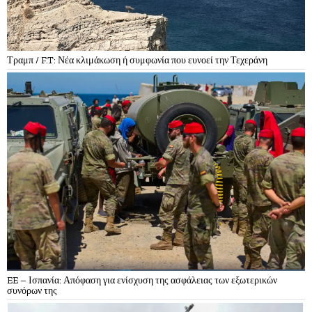
Τραμπ / F.T: Νέα κλιμάκωση ή συμφωνία που ευνοεί την Τεχεράνη
EE – Ισπανία: Απόφαση για ενίσχυση της ασφάλειας των εξωτερικών
συνόρων της