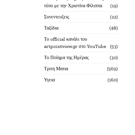
τύπο με την Χριστίνα Φίλιππα
19
Συνεντευξεις
22
Ταξίδια
48
Το official κανάλι του
artpointview.gr στο YouTube
53
Το Ποίημα της Ημέρας
30
Τριτη Ματια
569
Υγεια
160