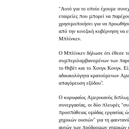
“Αυτό για το οποίο έχουμε συνεχε
εταιρείες που μπορεί να παρέχο
χρησιμοποιήσει για να προωθήσε
από την κινεζική κυβέρνηση να 
Μπλίνκεν.
Ο Μπλίνκεν δήλωσε ότι έθεσε τα
συμπεριλαμβανομένων των παραβ
το Θιβέτ και το Χονγκ Κονγκ. Εί
αδικαιολόγητα κρατούμενων Αμε
απαγόρευση εξόδου”.
Ο κορυφαίος Αμερικανός διπλωμά
συνεργασίας, οι δύο πλευρές “σ
προσπάθειας ομάδας εργασίας ώ
χημικών ουσιών” για τη φαινταν
αυτών των πρόδρομων χημικών ο