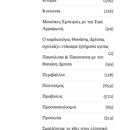
Ιστορία
595
Κοινωνια
216
Μουσικες Εμπειριες με την Εφη
Αγραφιωτη
94
Ο καρδιολόγος Θανάσης Δρίτσας
σχολιάζει επίκαιρα ζητήματα υγείας
2
Παυσιλυπα & Παυσιπονα με τον
Θαναση Δριτσα
99
Περιβαλλον
118
Πολιτισμος
659
Προβολεις
572
Προσανατολισμοι
65
Προσωπα
513
Σκαλίζοντας το χθες στον ελληνικό