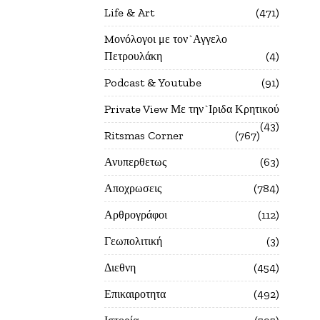
Life & Art
471
Mονόλογοι με τον`Αγγελο
Πετρουλάκη
4
Podcast & Youtube
91
Private View Με την`Ιριδα Κρητικού
43
Ritsmas Corner
767
Ανυπερθετως
63
Αποχρωσεις
784
Αρθρογράφοι
112
Γεωπολιτική
3
Διεθνη
454
Επικαιροτητα
492