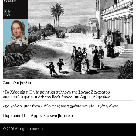
Άκου ένα βιβλίο
“Το Χάος είπε” Η νέα ποιητική συλλογή της Σόνιας Ζαχαράτου
παρουσιάστηκε στο Athens Book Space του Δήμου Αθηναίων
«50 χρόνια, μια νύχτα». Δύο ώρες για 7 χρόνια και μία μεγάλη νύχτα
Παμπούδη Π. – Άμμος και λίγα βότσαλα
©
2026
All rights reserved.