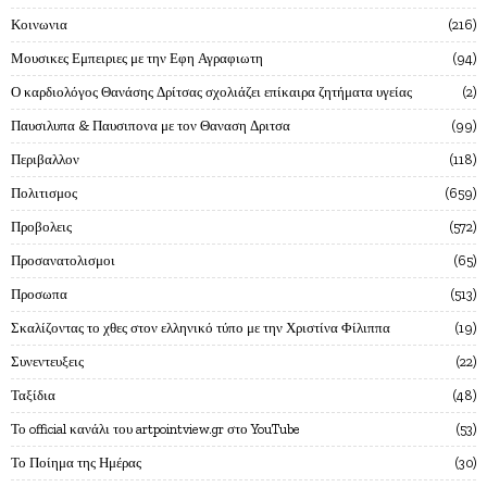
Κοινωνια
216
Μουσικες Εμπειριες με την Εφη Αγραφιωτη
94
Ο καρδιολόγος Θανάσης Δρίτσας σχολιάζει επίκαιρα ζητήματα υγείας
2
Παυσιλυπα & Παυσιπονα με τον Θαναση Δριτσα
99
Περιβαλλον
118
Πολιτισμος
659
Προβολεις
572
Προσανατολισμοι
65
Προσωπα
513
Σκαλίζοντας το χθες στον ελληνικό τύπο με την Χριστίνα Φίλιππα
19
Συνεντευξεις
22
Ταξίδια
48
Το official κανάλι του artpointview.gr στο YouTube
53
Το Ποίημα της Ημέρας
30