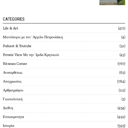
CATEGORIES
Life & Art
471
Mονόλογοι με τον`Αγγελο Πετρουλάκη
4
Podcast & Youtube
91
Private View Με την`Ιριδα Κρητικού
43
Ritsmas Corner
767
Ανυπερθετως
63
Αποχρωσεις
784
Αρθρογράφοι
112
Γεωπολιτική
3
Διεθνη
454
Επικαιροτητα
492
Ιστορία
595