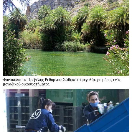
Φοινικόδασος Πρεβέλης Ρεθύμνου: Σώθηκε το μεγαλύτερο μέρος ενός
μοναδικού οικοσυστήματος