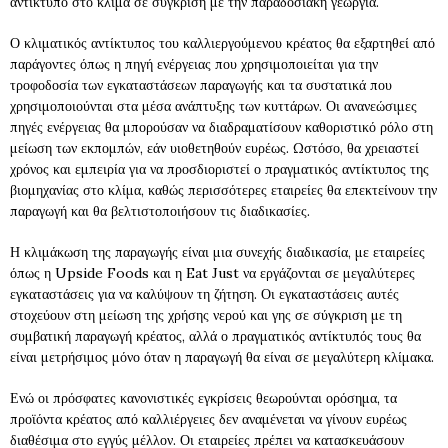
αντίκτυπο στο κλίμα σε σύγκριση με την παραδοσιακή γεωργία.
Ο κλιματικός αντίκτυπος του καλλιεργούμενου κρέατος θα εξαρτηθεί από
παράγοντες όπως η πηγή ενέργειας που χρησιμοποιείται για την
τροφοδοσία των εγκαταστάσεων παραγωγής και τα συστατικά που
χρησιμοποιούνται στα μέσα ανάπτυξης των κυττάρων. Οι ανανεώσιμες
πηγές ενέργειας θα μπορούσαν να διαδραματίσουν καθοριστικό ρόλο στη
μείωση των εκπομπών, εάν υιοθετηθούν ευρέως. Ωστόσο, θα χρειαστεί
χρόνος και εμπειρία για να προσδιοριστεί ο πραγματικός αντίκτυπος της
βιομηχανίας στο κλίμα, καθώς περισσότερες εταιρείες θα επεκτείνουν την
παραγωγή και θα βελτιστοποιήσουν τις διαδικασίες.
Η κλιμάκωση της παραγωγής είναι μια συνεχής διαδικασία, με εταιρείες
όπως η Upside Foods και η Eat Just να εργάζονται σε μεγαλύτερες
εγκαταστάσεις για να καλύψουν τη ζήτηση. Οι εγκαταστάσεις αυτές
στοχεύουν στη μείωση της χρήσης νερού και γης σε σύγκριση με τη
συμβατική παραγωγή κρέατος, αλλά ο πραγματικός αντίκτυπός τους θα
είναι μετρήσιμος μόνο όταν η παραγωγή θα είναι σε μεγαλύτερη κλίμακα.
Ενώ οι πρόσφατες κανονιστικές εγκρίσεις θεωρούνται ορόσημα, τα
προϊόντα κρέατος από καλλιέργειες δεν αναμένεται να γίνουν ευρέως
διαθέσιμα στο εγγύς μέλλον. Οι εταιρείες πρέπει να κατασκευάσουν