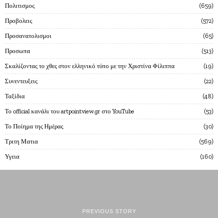
Πολιτισμος
659
Προβολεις
572
Προσανατολισμοι
65
Προσωπα
513
Σκαλίζοντας το χθες στον ελληνικό τύπο με την Χριστίνα Φίλιππα
19
Συνεντευξεις
22
Ταξίδια
48
Το official κανάλι του artpointview.gr στο YouTube
53
Το Ποίημα της Ημέρας
30
Τριτη Ματια
569
Υγεια
160
PREVIOUS STORY