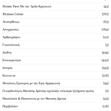
Private View Με την`Ιριδα Κρητικού
43
Ritsmas Corner
767
Ανυπερθετως
63
Αποχρωσεις
784
Αρθρογράφοι
112
Γεωπολιτική
3
Διεθνη
454
Επικαιροτητα
492
Ιστορία
595
Κοινωνια
216
Μουσικες Εμπειριες με την Εφη Αγραφιωτη
94
Ο καρδιολόγος Θανάσης Δρίτσας σχολιάζει επίκαιρα ζητήματα υγείας
2
Παυσιλυπα & Παυσιπονα με τον Θαναση Δριτσα
99
Περιβαλλον
118