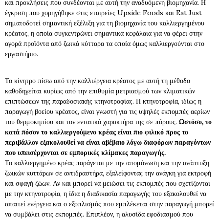
και προκλήσεις που συνδέονται με αυτή την αναδυόμενη βιομηχανία. Η
έγκριση που χορηγήθηκε στις εταιρείες Upside Foods και Eat Just
σηματοδοτεί σημαντική εξέλιξη για τη βιομηχανία του καλλιεργημένου
κρέατος, η οποία συγκεντρώνει σημαντικά κεφάλαια για να φέρει στην
αγορά προϊόντα από ζωικά κύτταρα τα οποία όμως καλλιεργούνται στο
εργαστήριο.
Το κίνητρο πίσω από την καλλιέργεια κρέατος με αυτή τη μέθοδο
καθοδηγείται κυρίως από την επιθυμία μετριασμού των κλιματικών
επιπτώσεων της παραδοσιακής κτηνοτροφίας. Η κτηνοτροφία, ιδίως η
παραγωγή βοείου κρέατος, είναι γνωστή για τις υψηλές εκπομπές αερίων
του θερμοκηπίου και τον εντατικό χαρακτήρα της σε πόρους.
Ωστόσο, το
κατά πόσον το καλλιεργούμενο κρέας είναι πιο φιλικό προς το
περιβάλλον εξακολουθεί να είναι αβέβαιο λόγω διαφόρων παραγόντων
που υπεισέρχονται σε εμπορικές κλίμακες παραγωγής.
Το καλλιεργημένο κρέας παράγεται με την απομόνωση και την ανάπτυξη
ζωικών κυττάρων σε αντιδραστήρα, εξαλείφοντας την ανάγκη για εκτροφή
και σφαγή ζώων. Αν και μπορεί να μειώσει τις εκπομπές που σχετίζονται
με την κτηνοτροφία, η ίδια η διαδικασία παραγωγής του εξακολουθεί να
απαιτεί ενέργεια και ο εξοπλισμός που εμπλέκεται στην παραγωγή μπορεί
να συμβάλει στις εκπομπές. Επιπλέον, η αλυσίδα εφοδιασμού που