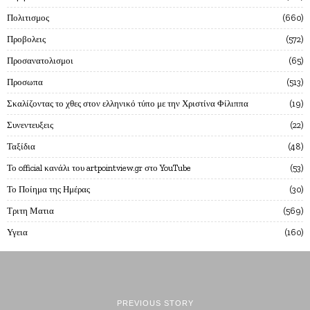
Πολιτισμος
660
Προβολεις
572
Προσανατολισμοι
65
Προσωπα
513
Σκαλίζοντας το χθες στον ελληνικό τύπο με την Χριστίνα Φίλιππα
19
Συνεντευξεις
22
Ταξίδια
48
Το official κανάλι του artpointview.gr στο YouTube
53
Το Ποίημα της Ημέρας
30
Τριτη Ματια
569
Υγεια
160
PREVIOUS STORY