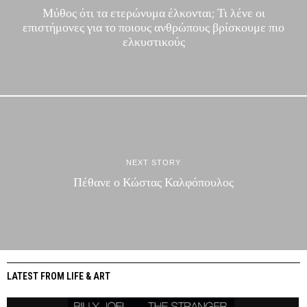
Μύθος ότι τα ετερώνυμα έλκονται; Τι λένε οι
επιστήμονες για το ποιους ανθρώπους βρίσκουμε πιο
ελκυστικούς
NEXT STORY
Πέθανε ο Κώστας Καλφόπουλος
LATEST FROM LIFE & ART