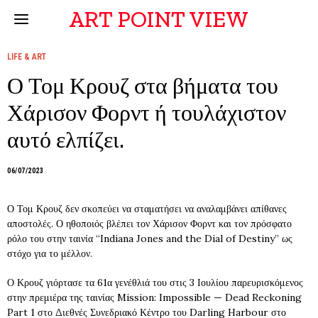
ART POINT VIEW
LIFE & ART
Ο Τομ Κρουζ στα βήματα του
Χάρισον Φορντ ή τουλάχιστον
αυτό ελπίζει.
06/07/2023
Ο Τομ Κρουζ δεν σκοπεύει να σταματήσει να αναλαμβάνει απίθανες
αποστολές. Ο ηθοποιός βλέπει τον Χάρισον Φορντ και τον πρόσφατο
ρόλο του στην ταινία “Indiana Jones and the Dial of Destiny” ως
στόχο για το μέλλον.
Ο Κρουζ γιόρτασε τα 61α γενέθλιά του στις 3 Ιουλίου παρευρισκόμενος
στην πρεμιέρα της ταινίας Mission: Impossible — Dead Reckoning
Part 1 στο Διεθνές Συνεδριακό Κέντρο του Darling Harbour στο