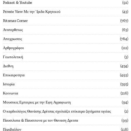
Podcast & Youtube
91
Private View Με την`Ιριδα Κρητικού
43
Ritsmas Corner
767
Ανυπερθετως
63
Αποχρωσεις
784
Αρθρογράφοι
112
Γεωπολιτική
3
Διεθνη
454
Επικαιροτητα
493
Ιστορία
595
Κοινωνια
216
Μουσικες Εμπειριες με την Εφη Αγραφιωτη
94
Ο καρδιολόγος Θανάσης Δρίτσας σχολιάζει επίκαιρα ζητήματα υγείας
2
Παυσιλυπα & Παυσιπονα με τον Θαναση Δριτσα
99
Περιβαλλον
118