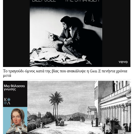
Το τραγούδι-ύμνος κατά της βίας που ανακάλυψε η Gen Z πενήντα χρόνια
μετά