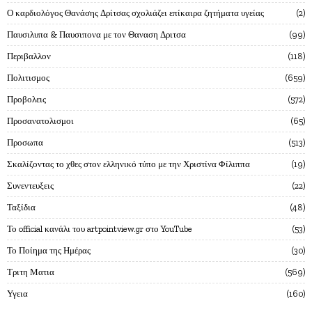
Ο καρδιολόγος Θανάσης Δρίτσας σχολιάζει επίκαιρα ζητήματα υγείας
2
Παυσιλυπα & Παυσιπονα με τον Θαναση Δριτσα
99
Περιβαλλον
118
Πολιτισμος
659
Προβολεις
572
Προσανατολισμοι
65
Προσωπα
513
Σκαλίζοντας το χθες στον ελληνικό τύπο με την Χριστίνα Φίλιππα
19
Συνεντευξεις
22
Ταξίδια
48
Το official κανάλι του artpointview.gr στο YouTube
53
Το Ποίημα της Ημέρας
30
Τριτη Ματια
569
Υγεια
160