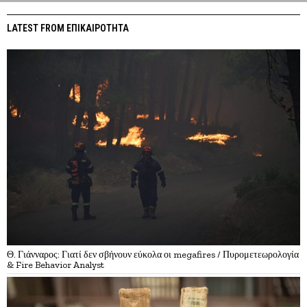
LATEST FROM ΕΠΙΚΑΙΡΟΤΗΤΑ
Θ. Γιάνναρος: Γιατί δεν σβήνουν εύκολα οι megafires / Πυρομετεωρολογία
& Fire Behavior Analyst