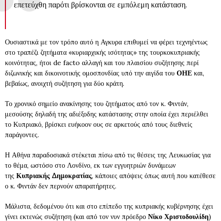
επετεύχθη παρότι βρίσκονται σε εμπόλεμη κατάσταση.
Ουσιαστικά με τον τρόπο αυτό η Αγκυρα επιθυμεί να φέρει τεχνηέντως
στο τραπέζι ζητήματα «κυριαρχικής ισότητας» της τουρκοκυπριακής
κοινότητας, ήτοι de facto αλλαγή και του πλαισίου συζήτησης περί
διζωνικής και δικοινοτικής ομοσπονδίας υπό την αιγίδα του
ΟΗΕ
και,
βεβαίως, ανοιχτή συζήτηση για δύο κράτη.
Το χρονικό σημείο ανακίνησης του ζητήματος από τον κ. Φιντάν,
μεσούσης δηλαδή της αδιέξοδης κατάστασης στην οποία έχει περιέλθει
το Κυπριακό, βρίσκει ευήκοον ους σε αρκετούς από τους διεθνείς
παράγοντες.
Η Αθήνα παραδοσιακά στέκεται πίσω από τις θέσεις της Λευκωσίας για
το θέμα, ωστόσο στο Λονδίνο, εκ των εγγυητριών δυνάμεων
της
Κυπριακής Δημοκρατίας
, κάποιες απόψεις όπως αυτή που κατέθεσε
ο κ. Φιντάν δεν περνούν απαρατήρητες.
Μάλιστα, δεδομένου ότι και στο επίπεδο της κυπριακής κυβέρνησης έχει
γίνει εκτενώς συζήτηση (και από τον νυν πρόεδρο
Νίκο Χριστοδουλίδη
)