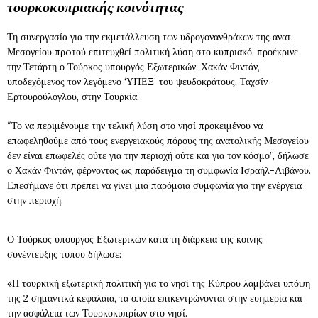
τουρκοκυπριακής κοινότητας
Τη συνεργασία για την εκμετάλλευση των υδρογονανθράκων της ανατ.
Μεσογείου πρoτού επιτευχθεί πολιτική λύση στο κυπριακό, προέκρινε
την Τετάρτη ο Τούρκος υπουργός Εξωτερικών, Χακάν Φιντάν,
υποδεχόμενος τον λεγόμενο ‘ΥΠΕΞ’ του ψευδοκράτους, Ταχσίν
Ερτουρούλογλου, στην Τουρκία.
″Το να περιμένουμε την τελική λύση στο νησί προκειμένου να
επωφεληθούμε από τους ενεργειακούς πόρους της ανατολικής Μεσογείου
δεν είναι επωφελές ούτε για την περιοχή ούτε και για τον κόσμο”, δήλωσε
ο Χακάν Φιντάν, φέρνοντας ως παράδειγμα τη συμφωνία Ισραήλ-Λιβάνου.
Επεσήμανε ότι πρέπει να γίνει μια παρόμοια συμφωνία για την ενέργεια
στην περιοχή.
Ο Τούρκος υπουργός Εξωτερικών κατά τη διάρκεια της κοινής
συνέντευξης τύπου δήλωσε:
«Η τουρκική εξωτερική πολιτική για το νησί της Κύπρου λαμβάνει υπόψη
της 2 σημαντικά κεφάλαια, τα οποία επικεντρώνονται στην ευημερία και
την ασφάλεια των Τουρκοκυπρίων στο νησί.