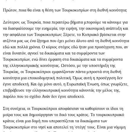
Πρώτον, ποια θα είναι η θέση των Τουρκοκυπρίων στη διεθνή κοινότητα;
Δεύτερον, ως Τουρκία, ποια περαιτέρω βήματα μπορούμε να κάνουμε για
να διασφαλίσουμε την ευημερία, την ειρήνη, την οικονομική ανάπτυξη και
την ασφάλεια των Τουρκοκυπρίων; Ξέρετε, το Κυπριακό βρίσκεται στην
ατζέντα μας ως ένα ζήτημα που έχει μείνει άλυτο από τη διεθνή κοινότητα
εδώ και πολλά χρόνια. Ο κύριος στόχος εδώ ήταν μια προσέγγιση που, αν
είναι δυνατόν, αγνοεί τα δικαιώματα και τα συμφέροντα των
Τουρκοκυπρίων, ενώ δίνει έμφαση στα δικαιώματα και τα συμφέροντα
της ελληνοκυπριακής κοινότητας. Ωστόσο, με την υποστήριξη της
Τουρκίας, οι Τουρκοκύπριοι εμφανίζονταν πάντα μπροστά στη διεθνή
κοινότητα μια εποικοδομητική πολιτική. Όμως αυτή η προσέγγιση δεν
έγινε αποδεκτή. Και όχι μόνο αυτό, η Ευρωπαϊκή Ένωση, όπως γνωρίζετε,
επιβράβευσε την ελληνοκυπριακή κοινότητα κάνοντάς την μέλος της,
παρόλο που το σχέδιο Ανάν δεν έγινε αποδεκτό.
Στη συνέχεια, οι Τουρκοκύπριοι αποφάσισαν να καθορίσουν οι ίδιοι τη
μοίρα τους και δημιούργησαν το δικό τους κράτος. Το τουρκοκυπριακό
κράτος είναι μια δομή που υπερασπίζεται τα δικαιώματα των
Τουρκοκυπρίων στο νησί και αποτελεί τη ‘στέγη’ τους. Είναι μια νόμιμη