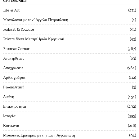
CATEGORIES
Life & Art
471
Mονόλογοι με τον`Αγγελο Πετρουλάκη
4
Podcast & Youtube
91
Private View Με την`Ιριδα Κρητικού
43
Ritsmas Corner
767
Ανυπερθετως
63
Αποχρωσεις
784
Αρθρογράφοι
112
Γεωπολιτική
3
Διεθνη
454
Επικαιροτητα
492
Ιστορία
595
Κοινωνια
216
Μουσικες Εμπειριες με την Εφη Αγραφιωτη
94