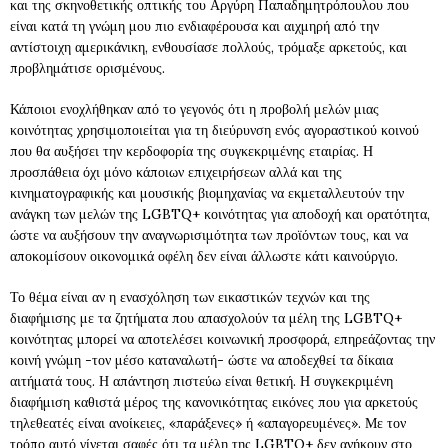
και της σκηνοθετικής οπτικής του Αργύρη Παπαδημητρόπουλου που
είναι κατά τη γνώμη μου πιο ενδιαφέρουσα και αιχμηρή από την
αντίστοιχη αμερικάνικη, ενθουσίασε πολλούς, τρόμαξε αρκετούς, και
προβλημάτισε ορισμένους.
Κάποιοι ενοχλήθηκαν από το γεγονός ότι η προβολή μελών μιας
κοινότητας χρησιμοποιείται για τη διεύρυνση ενός αγοραστικού κοινού
που θα αυξήσει την κερδοφορία της συγκεκριμένης εταιρίας. Η
προσπάθεια όχι μόνο κάποιων επιχειρήσεων αλλά και της
κινηματογραφικής και μουσικής βιομηχανίας να εκμεταλλευτούν την
ανάγκη των μελών της LGBTQ+ κοινότητας για αποδοχή και ορατότητα,
ώστε να αυξήσουν την αναγνωρισιμότητα των προϊόντων τους, και να
αποκομίσουν οικονομικά οφέλη δεν είναι άλλωστε κάτι καινούργιο.
Το θέμα είναι αν η ενασχόληση των εικαστικών τεχνών και της
διαφήμισης με τα ζητήματα που απασχολούν τα μέλη της LGBTQ+
κοινότητας μπορεί να αποτελέσει κοινωνική προσφορά, επηρεάζοντας την
κοινή γνώμη -τον μέσο καταναλωτή- ώστε να αποδεχθεί τα δίκαια
αιτήματά τους. Η απάντηση πιστεύω είναι θετική. Η συγκεκριμένη
διαφήμιση καθιστά μέρος της κανονικότητας εικόνες που για αρκετούς
τηλεθεατές είναι ανοίκειες, «παράξενες» ή «απαγορευμένες». Με τον
τρόπο αυτό γίνεται σαφές ότι τα μέλη της LGBTQ+ δεν ανήκουν στο