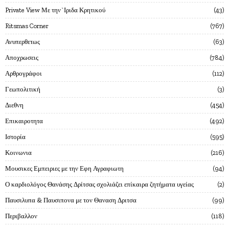
Private View Με την`Ιριδα Κρητικού
43
Ritsmas Corner
767
Ανυπερθετως
63
Αποχρωσεις
784
Αρθρογράφοι
112
Γεωπολιτική
3
Διεθνη
454
Επικαιροτητα
492
Ιστορία
595
Κοινωνια
216
Μουσικες Εμπειριες με την Εφη Αγραφιωτη
94
Ο καρδιολόγος Θανάσης Δρίτσας σχολιάζει επίκαιρα ζητήματα υγείας
2
Παυσιλυπα & Παυσιπονα με τον Θαναση Δριτσα
99
Περιβαλλον
118