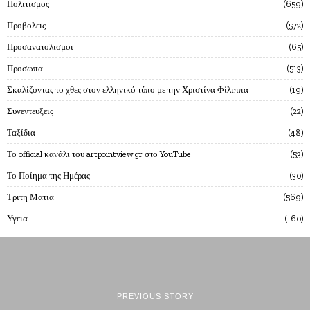
Πολιτισμος
659
Προβολεις
572
Προσανατολισμοι
65
Προσωπα
513
Σκαλίζοντας το χθες στον ελληνικό τύπο με την Χριστίνα Φίλιππα
19
Συνεντευξεις
22
Ταξίδια
48
Το official κανάλι του artpointview.gr στο YouTube
53
Το Ποίημα της Ημέρας
30
Τριτη Ματια
569
Υγεια
160
PREVIOUS STORY