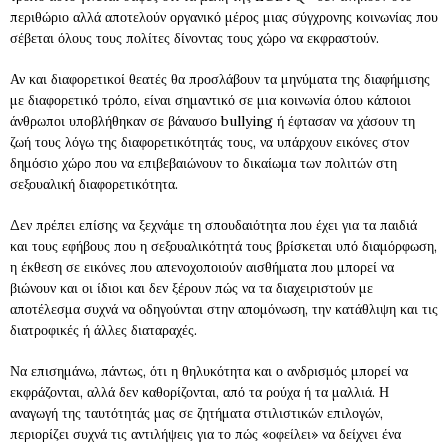
περιθώριο αλλά αποτελούν οργανικό μέρος μιας σύγχρονης κοινωνίας που
σέβεται όλους τους πολίτες δίνοντας τους χώρο να εκφραστούν.
Αν και διαφορετικοί θεατές θα προσλάβουν τα μηνύματα της διαφήμισης
με διαφορετικό τρόπο, είναι σημαντικό σε μια κοινωνία όπου κάποιοι
άνθρωποι υποβλήθηκαν σε βάναυσο bullying ή έφτασαν να χάσουν τη
ζωή τους λόγω της διαφορετικότητάς τους, να υπάρχουν εικόνες στον
δημόσιο χώρο που να επιβεβαιώνουν το δικαίωμα των πολιτών στη
σεξουαλική διαφορετικότητα.
Δεν πρέπει επίσης να ξεχνάμε τη σπουδαιότητα που έχει για τα παιδιά
και τους εφήβους που η σεξουαλικότητά τους βρίσκεται υπό διαμόρφωση,
η έκθεση σε εικόνες που απενοχοποιούν αισθήματα που μπορεί να
βιώνουν και οι ίδιοι και δεν ξέρουν πώς να τα διαχειριστούν με
αποτέλεσμα συχνά να οδηγούνται στην απομόνωση, την κατάθλιψη και τις
διατροφικές ή άλλες διαταραχές.
Να επισημάνω, πάντως, ότι η θηλυκότητα και ο ανδρισμός μπορεί να
εκφράζονται, αλλά δεν καθορίζονται, από τα ρούχα ή τα μαλλιά. Η
αναγωγή της ταυτότητάς μας σε ζητήματα στιλιστικών επιλογών,
περιορίζει συχνά τις αντιλήψεις για το πώς «οφείλει» να δείχνει ένα