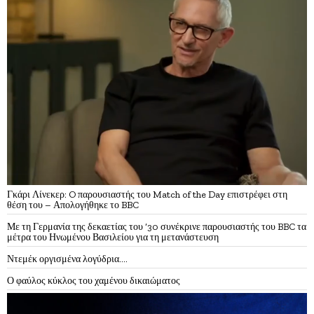
Γκάρι Λίνεκερ: O παρουσιαστής του Match of the Day επιστρέφει στη
θέση του – Απολογήθηκε το BBC
Με τη Γερμανία της δεκαετίας του ’30 συνέκρινε παρουσιαστής του BBC τα
μέτρα του Ηνωμένου Βασιλείου για τη μετανάστευση
Ντεμέκ οργισμένα λογύδρια….
Ο φαύλος κύκλος του χαμένου δικαιώματος