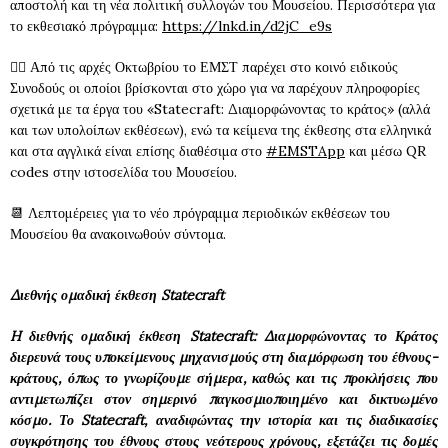
αποστολή και τη νέα πολιτική συλλογών του Μουσείου. Περισσότερα για
το εκθεσιακό πρόγραμμα:
https://lnkd.in/d2jC_e9s
👉🏻 Από τις αρχές Οκτωβρίου το ΕΜΣΤ παρέχει στο κοινό ειδικούς
Συνοδούς οι οποίοι βρίσκονται στο χώρο για να παρέχουν πληροφορίες
σχετικά με τα έργα του «Statecraft: Διαμορφώνοντας το κράτος» (αλλά
και των υπολοίπων εκθέσεων), ενώ τα κείμενα της έκθεσης στα ελληνικά
και στα αγγλικά είναι επίσης διαθέσιμα στο
#EMSTApp
και μέσω QR
codes στην ιστοσελίδα του Μουσείου.
📆 Λεπτομέρειες για το νέο πρόγραμμα περιοδικών εκθέσεων του
Μουσείου θα ανακοινωθούν σύντομα.
Διεθνής ομαδική έκθεση Statecraft
H διεθνής ομαδική έκθεση Statecraft: Διαμορφώνοντας το Κράτος
διερευνά τους υποκείμενους μηχανισμούς στη διαμόρφωση του έθνους-
κράτους, όπως το γνωρίζουμε σήμερα, καθώς και τις προκλήσεις που
αντιμετωπίζει στον σημερινό παγκοσμιοποιημένο και δικτυωμένο
κόσμο. Το Statecraft, αναδιφώντας την ιστορία και τις διαδικασίες
συγκρότησης του έθνους στους νεότερους χρόνους, εξετάζει τις δομές