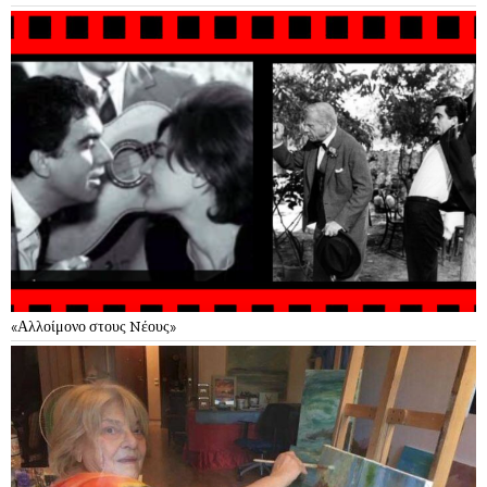
«Αλλοίμονο στους Nέους»