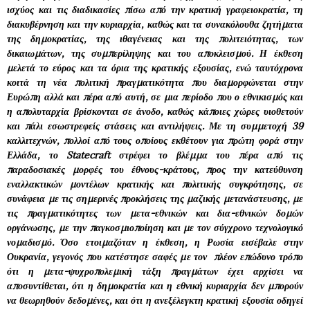
ισχύος και τις διαδικασίες πίσω από την κρατική γραφειοκρατία, τη
διακυβέρνηση και την κυριαρχία, καθώς και τα συνακόλουθα ζητήματα
της δημοκρατίας, της ιθαγένειας και της πολιτειότητας, των
δικαιωμάτων, της συμπερίληψης και του αποκλεισμού. Η έκθεση
μελετά το εύρος και τα όρια της κρατικής εξουσίας, ενώ ταυτόχρονα
κοιτά τη νέα πολιτική πραγματικότητα που διαμορφώνεται στην
Ευρώπη αλλά και πέρα από αυτή, σε μια περίοδο που ο εθνικισμός και
η απολυταρχία βρίσκονται σε άνοδο, καθώς κάποιες χώρες υιοθετούν
και πάλι εσωστρεφείς στάσεις και αντιλήψεις. Με τη συμμετοχή 39
καλλιτεχνών, πολλοί από τους οποίους εκθέτουν για πρώτη φορά στην
Ελλάδα, το Statecraft στρέφει το βλέμμα του πέρα από τις
παραδοσιακές μορφές του έθνους-κράτους, προς την κατεύθυνση
εναλλακτικών μοντέλων κρατικής και πολιτικής συγκρότησης, σε
συνάφεια με τις σημερινές προκλήσεις της μαζικής μετανάστευσης, με
τις πραγματικότητες των μετα-εθνικών και δια-εθνικών δομών
οργάνωσης, με την παγκοσμιοποίηση και με τον σύγχρονο τεχνολογικό
νομαδισμό. Όσο ετοιμαζόταν η έκθεση, η Ρωσία εισέβαλε στην
Ουκρανία, γεγονός που κατέστησε σαφές με τον πλέον επώδυνο τρόπο
ότι η μετα-ψυχροπολεμική τάξη πραγμάτων έχει αρχίσει να
αποσυντίθεται, ότι η δημοκρατία και η εθνική κυριαρχία δεν μπορούν
να θεωρηθούν δεδομένες, και ότι η ανεξέλεγκτη κρατική εξουσία οδηγεί