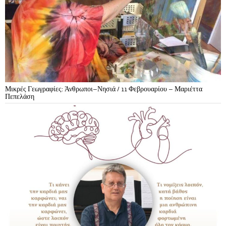
Μικρές Γεωγραφίες: Άνθρωποι–Νησιά / 11 Φεβρουαρίου – Μαριέττα
Πεπελάση