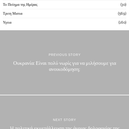
Το Ποίημα της Ημέρας
30
Τριτη Ματια
569
Υγεια
160
PREVIOUS STORY
Ουκρανία: Είναι πολύ νωρίς για να μιλήσουμε για
ανοικοδόμηση;
NEXT STORY
H πολιτική εκμετάλλευση της άγριας δολοφονίας της