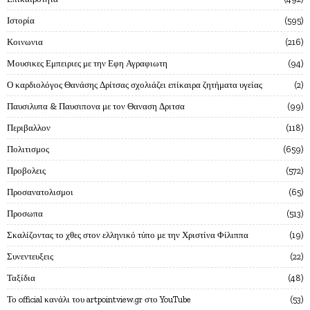
Ιστορία
595
Κοινωνια
216
Μουσικες Εμπειριες με την Εφη Αγραφιωτη
94
Ο καρδιολόγος Θανάσης Δρίτσας σχολιάζει επίκαιρα ζητήματα υγείας
2
Παυσιλυπα & Παυσιπονα με τον Θαναση Δριτσα
99
Περιβαλλον
118
Πολιτισμος
659
Προβολεις
572
Προσανατολισμοι
65
Προσωπα
513
Σκαλίζοντας το χθες στον ελληνικό τύπο με την Χριστίνα Φίλιππα
19
Συνεντευξεις
22
Ταξίδια
48
Το official κανάλι του artpointview.gr στο YouTube
53