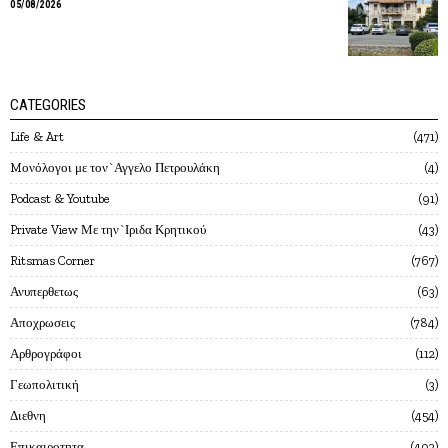
05/08/2026
CATEGORIES
Life & Art
471
Mονόλογοι με τον`Αγγελο Πετρουλάκη
4
Podcast & Youtube
91
Private View Με την`Ιριδα Κρητικού
43
Ritsmas Corner
767
Ανυπερθετως
63
Αποχρωσεις
784
Αρθρογράφοι
112
Γεωπολιτική
3
Διεθνη
454
Επικαιροτητα
492