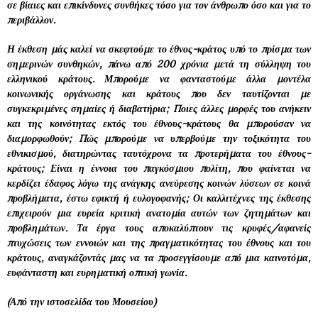
σε βίαιες και επικίνδυνες συνθήκες τόσο για τον άνθρωπο όσο και για το
περιβάλλον.
Η έκθεση μάς καλεί να σκεφτούμε το έθνος-κράτος υπό το πρίσμα των
σημερινών συνθηκών, πάνω από 200 χρόνια μετά τη σύλληψη του
ελληνικού κράτους. Μπορούμε να φανταστούμε άλλα μοντέλα
κοινωνικής οργάνωσης και κράτους που δεν ταυτίζονται με
συγκεκριμένες σημαίες ή διαβατήρια; Ποιες άλλες μορφές του ανήκειν
και της κοινότητας εκτός του έθνους-κράτους θα μπορούσαν να
διαμορφωθούν; Πώς μπορούμε να υπερβούμε την τοξικότητα του
εθνικισμού, διατηρώντας ταυτόχρονα τα προτερήματα του έθνους-
κράτους; Είναι η έννοια του παγκόσμιου πολίτη, που φαίνεται να
κερδίζει έδαφος λόγω της ανάγκης ανεύρεσης κοινών λύσεων σε κοινά
προβλήματα, έστω εφικτή ή ευλογοφανής; Οι καλλιτέχνες της έκθεσης
επιχειρούν μια ευρεία κριτική ανατομία αυτών των ζητημάτων και
προβλημάτων. Τα έργα τους αποκαλύπτουν τις κρυφές/αφανείς
πτυχώσεις των εννοιών και της πραγματικότητας του έθνους και του
κράτους, αναγκάζοντάς μας να τα προσεγγίσουμε από μια καινοτόμα,
ευφάνταστη και ευρηματική οπτική γωνία.
(Από την ιστοσελίδα του Μουσείου)