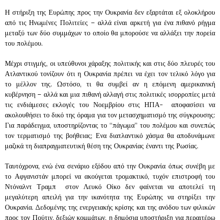
Η στήριξη της Ευρώπης προς την Ουκρανία δεν εξαρτάται εξ ολοκλήρου
από τις Ηνωμένες Πολιτείες – αλλά είναι αρκετή για ένα πιθανό ρήγμα
μεταξύ των δύο συμμάχων το οποίο θα μπορούσε να αλλάξει την πορεία
του πολέμου.
Μέχρι στιγμής, οι υπεύθυνοι χάραξης πολιτικής και στις δύο πλευρές του
Ατλαντικού τονίζουν ότι η Ουκρανία πρέπει να έχει τον τελικό λόγο για
το μέλλον της. Ωστόσο, τι θα συμβεί αν η επόμενη αμερικανική
κυβέρνηση – αλλά και μια πιθανή αλλαγή στις πολιτικές ισορροπίες μετά
τις ενδιάμεσες εκλογές του Νοεμβρίου στις ΗΠΑ- αποφασίσει να
ακολουθήσει το δικό της όραμα για τον μετασχηματισμό της σύγκρουσης:
Για παράδειγμα, υποστηρίζοντας το “πάγωμα” του πολέμου και συνεπώς
τον τερματισμό της βοήθειας; Ενα διατλαντικό χάσμα θα αποδυνάμωνε
μαζικά τη διαπραγματευτική θέση της Ουκρανίας έναντι της Ρωσίας.
Ταυτόχρονα, ενώ ένα σενάριο εξόδου από την Ουκρανία όπως συνέβη με
το Αφγανιστάν μπορεί να ακούγεται τρομακτικό, τυχόν επιστροφή του
Ντόναλντ Τραμπ στον Λευκό Οίκο δεν φαίνεται να αποτελεί τη
μεγαλύτερη απειλή για την ικανότητα της Ευρώπης να στηρίξει την
Ουκρανία. Δεδομένης της ενεργειακής κρίσης και της ανόδου των φιλικών
προς τον Πούτιν, δεξιών κομμάτων, η δημόσια υποστήριξη για περαιτέρω