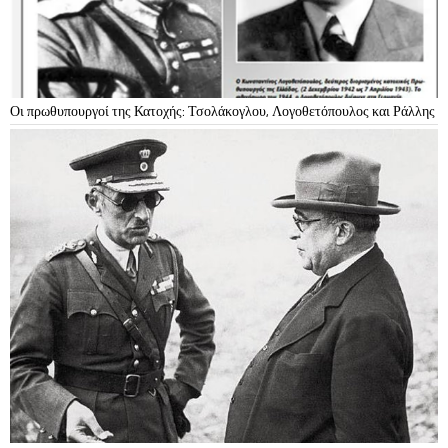
Οι πρωθυπουργοί της Κατοχής: Τσολάκογλου, Λογοθετόπουλος και Ράλλης