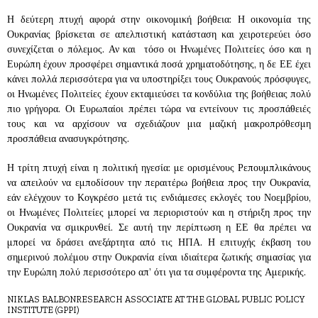
Η δεύτερη πτυχή αφορά στην οικονομική βοήθεια: Η οικονομία της
Ουκρανίας βρίσκεται σε απελπιστική κατάσταση και χειροτερεύει όσο
συνεχίζεται ο πόλεμος. Αν και τόσο οι Ηνωμένες Πολιτείες όσο και η
Ευρώπη έχουν προσφέρει σημαντικά ποσά χρηματοδότησης, η δε ΕΕ έχει
κάνει πολλά περισσότερα για να υποστηρίξει τους Ουκρανούς πρόσφυγες,
οι Ηνωμένες Πολιτείες έχουν εκταμιεύσει τα κονδύλια της βοήθειας πολύ
πιο γρήγορα. Οι Ευρωπαίοι πρέπει τώρα να εντείνουν τις προσπάθειές
τους και να αρχίσουν να σχεδιάζουν μια μαζική μακροπρόθεσμη
προσπάθεια ανασυγκρότησης.
Η τρίτη πτυχή είναι η πολιτική ηγεσία: με ορισμένους Ρεπουμπλικάνους
να απειλούν να εμποδίσουν την περαιτέρω βοήθεια προς την Ουκρανία,
εάν ελέγχουν το Κογκρέσο μετά τις ενδιάμεσες εκλογές του Νοεμβρίου,
οι Ηνωμένες Πολιτείες μπορεί να περιοριστούν και η στήριξη προς την
Ουκρανία να σμικρυνθεί. Σε αυτή την περίπτωση η ΕΕ θα πρέπει να
μπορεί να δράσει ανεξάρτητα από τις ΗΠΑ. Η επιτυχής έκβαση του
σημερινού πολέμου στην Ουκρανία είναι ιδιαίτερα ζωτικής σημασίας για
την Ευρώπη πολύ περισσότερο απ’ ότι για τα συμφέροντα της Αμερικής.
NIKLAS BALBON
RESEARCH ASSOCIATE AT THE GLOBAL PUBLIC POLICY
INSTITUTE (GPPI)