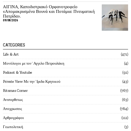
ΑΙΓΙΝΑ, Καποδιστριακό Ορφανοτροφείο
«Απομακρυσμένα Βουνά και Ποτάμια: Πνευματική
Πατρίδα».
09/08/2026
CATEGORIES
Life & Art
471
Mονόλογοι με τον`Αγγελο Πετρουλάκη
4
Podcast & Youtube
91
Private View Με την`Ιριδα Κρητικού
43
Ritsmas Corner
767
Ανυπερθετως
63
Αποχρωσεις
784
Αρθρογράφοι
112
Γεωπολιτική
3