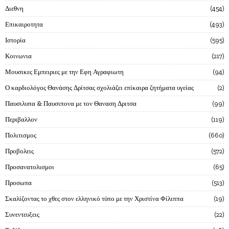
Διεθνη
454
Επικαιροτητα
493
Ιστορία
595
Κοινωνια
217
Μουσικες Εμπειριες με την Εφη Αγραφιωτη
94
Ο καρδιολόγος Θανάσης Δρίτσας σχολιάζει επίκαιρα ζητήματα υγείας
2
Παυσιλυπα & Παυσιπονα με τον Θαναση Δριτσα
99
Περιβαλλον
119
Πολιτισμος
660
Προβολεις
572
Προσανατολισμοι
65
Προσωπα
513
Σκαλίζοντας το χθες στον ελληνικό τύπο με την Χριστίνα Φίλιππα
19
Συνεντευξεις
22