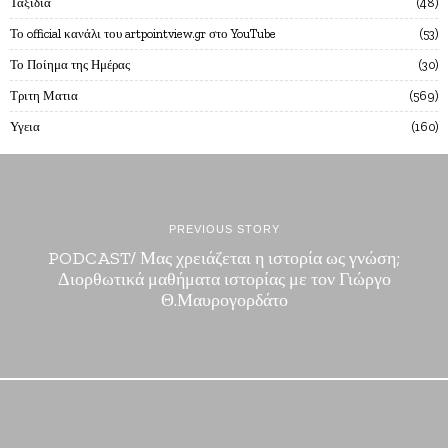
Ταξίδια
48
Το official κανάλι του artpointview.gr στο YouTube
53
Το Ποίημα της Ημέρας
30
Τριτη Ματια
569
Υγεια
160
PREVIOUS STORY
PODCAST/ Μας χρειάζεται η ιστορία ως γνώση;
Διορθωτικά μαθήματα ιστορίας με τον Γιώργο
Θ.Μαυρογορδάτο