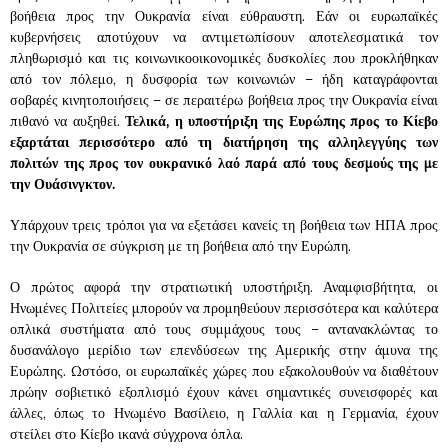
βοήθεια προς την Ουκρανία είναι εύθραυστη. Εάν οι ευρωπαϊκές
κυβερνήσεις αποτύχουν να αντιμετωπίσουν αποτελεσματικά τον
πληθωρισμό και τις κοινωνικοοικονομικές δυσκολίες που προκλήθηκαν
από τον πόλεμο, η δυσφορία των κοινωνιών – ήδη καταγράφονται
σοβαρές κινητοποιήσεις – σε περαιτέρω βοήθεια προς την Ουκρανία είναι
πιθανό να αυξηθεί.
Τελικά, η υποστήριξη της Ευρώπης προς το Κίεβο
εξαρτάται περισσότερο από τη διατήρηση της αλληλεγγύης των
πολιτών της προς τον ουκρανικό λαό παρά από τους δεσμούς της με
την Ουάσινγκτον.
Υπάρχουν τρεις τρόποι για να εξετάσει κανείς τη βοήθεια των ΗΠΑ προς
την Ουκρανία σε σύγκριση με τη βοήθεια από την Ευρώπη.
Ο πρώτος αφορά την στρατιωτική υποστήριξη. Αναμφισβήτητα, οι
Ηνωμένες Πολιτείες μπορούν να προμηθεύουν περισσότερα και καλύτερα
οπλικά συστήματα από τους συμμάχους τους – αντανακλώντας το
δυσανάλογο μερίδιο των επενδύσεων της Αμερικής στην άμυνα της
Ευρώπης. Ωστόσο, οι ευρωπαϊκές χώρες που εξακολουθούν να διαθέτουν
πρώην σοβιετικό εξοπλισμό έχουν κάνει σημαντικές συνεισφορές και
άλλες, όπως το Ηνωμένο Βασίλειο, η Γαλλία και η Γερμανία, έχουν
στείλει στο Κίεβο ικανά σύγχρονα όπλα.