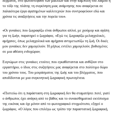
δέρματος, στο φωτοστέφανο των μαλλιών και στην καμπύλη του λαιμού ή
το τόξο της πλάτης τη συγκίνηση μιας ανάμνησης που αναφέρεται σε
παλαιότερα έργα αγαπημένων καλλιτεχνών που συντροφεύουν εδώ και
χρόνια τις αναζητήσεις και την πορεία του».
«Οι γυναίκες που ζωγραφίζω είναι άνθρωποι απλοί, με χιούμορ και αγάπη
για τη ζωή», παρατηρεί ο ζωγράφος. «Εγώ τις ζωγραφίζω μελαγχολικές,
αμήχανες, όπως μελαγχολικά και αμήχανα αντιμετωπίζω τη ζωή. Οι δικές
μου γυναίκες δεν χαμογελούν. Ή μήπως εντέλει χαμογελούν, βυθισμένες
σε μια αθέατη ενδοχώρα»;
Ευγνώμων στις γυναίκες ετούτες που εγκαθίστανται και
ανθίζουν
στο
εργαστήριο, ο ίδιος στις συζητήσεις μας αναφέρεται στο πολύτιμο δώρο
του χρόνου τους. Του μοιράσματος της ζωής και του βλέμματος, που
αποδίδονται με μια συγκινητική ζωγραφική πρωτογένεια.
«Πιστεύω ότι η παράσταση στη ζωγραφική δεν θα σταματήσει ποτέ, γιατί
ο άνθρωπος έχει ανάγκη από το βάθος και το συναισθηματικό εκτόπισμα
της εικόνας και όχι μόνον από το φωτογραφικό στιγμιότυπο, εξηγεί ο
ζωγράφος. «Ο λόγος που επιλέγω ως τρόπο την παραστατική ζωγραφική,