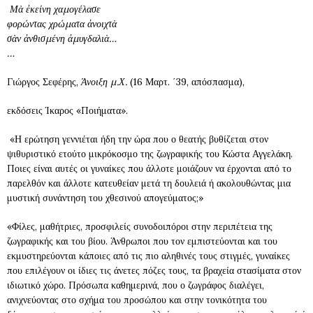
Μὰ ἐκείνη χαμογέλασε
φορώντας χρώματα ἀνοιχτὰ
σὰν ἀνθισμένη ἀμυγδαλιὰ…
…
Γιώργος Σεφέρης,
Άνοιξη μ.Χ.
(16 Μαρτ. ΄39, απόσπασμα),
εκδόσεις Ίκαρος «Ποιήματα».
«Η ερώτηση γεννιέται ήδη την ώρα που ο θεατής βυθίζεται στον
ψιθυριστικό ετούτο μικρόκοσμο της ζωγραφικής του Κώστα Αγγελάκη.
Ποιες είναι αυτές οι γυναίκες που άλλοτε μοιάζουν να έρχονται από το
παρελθόν και άλλοτε κατευθείαν μετά τη δουλειά ή ακολουθώντας μια
μυστική συνάντηση του χθεσινού απογεύματος;»
«Φίλες, μαθήτριες, προσφιλείς συνοδοιπόροι στην περιπέτεια της
ζωγραφικής και του βίου. Άνθρωποι που τον εμπιστεύονται και του
εκμυστηρεύονται κάποιες από τις πιο αληθινές τους στιγμές, γυναίκες
που επιλέγουν οι ίδιες τις άνετες πόζες τους, τα βραχεία στασίματα στον
ιδιωτικό χώρο. Πρόσωπα καθημερινά, που ο ζωγράφος διαλέγει,
ανιχνεύοντας στο σχήμα του προσώπου και στην τονικότητα του