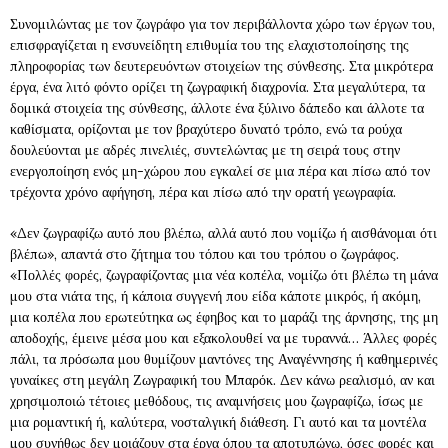
Συνομιλώντας με τον ζωγράφο για τον περιβάλλοντα χώρο των έργων του,
επισφραγίζεται η ενσυνείδητη επιθυμία του της ελαχιστοποίησης της
πληροφορίας των δευτερευόντων στοιχείων της σύνθεσης. Στα μικρότερα
έργα, ένα λιτό φόντο ορίζει τη ζωγραφική διαχρονία. Στα μεγαλύτερα, τα
δομικά στοιχεία της σύνθεσης, άλλοτε ένα ξύλινο δάπεδο και άλλοτε τα
καθίσματα, ορίζονται με τον βραχύτερο δυνατό τρόπο, ενώ τα ρούχα
δουλεύονται με αδρές πινελιές, συντελώντας με τη σειρά τους στην
ενεργοποίηση ενός μη-χώρου που εγκαλεί σε μια πέρα και πίσω από τον
τρέχοντα χρόνο αφήγηση, πέρα και πίσω από την ορατή γεωγραφία.
«Δεν ζωγραφίζω αυτό που βλέπω, αλλά αυτό που νομίζω ή αισθάνομαι ότι
βλέπω», απαντά στο ζήτημα του τόπου και του τρόπου ο ζωγράφος.
«Πολλές φορές, ζωγραφίζοντας μια νέα κοπέλα, νομίζω ότι βλέπω τη μάνα
μου στα νιάτα της, ή κάποια συγγενή που είδα κάποτε μικρός, ή ακόμη,
μια κοπέλα που ερωτεύτηκα ως έφηβος και το μαράζι της άρνησης, της μη
αποδοχής, έμεινε μέσα μου και εξακολουθεί να με τυραννά… Άλλες φορές
πάλι, τα πρόσωπα μου θυμίζουν μαντόνες της Αναγέννησης ή καθημερινές
γυναίκες στη μεγάλη Ζωγραφική του Μπαρόκ. Δεν κάνω ρεαλισμό, αν και
χρησιμοποιώ τέτοιες μεθόδους, τις αναμνήσεις μου ζωγραφίζω, ίσως με
μια ρομαντική ή, καλύτερα, νοσταλγική διάθεση. Γι αυτό και τα μοντέλα
μου συνήθως δεν μοιάζουν στα έργα όπου τα αποτυπώνω, όσες φορές και