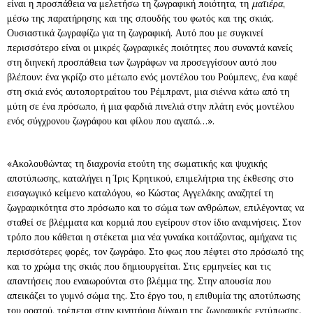
είναι η προσπάθεια να μελετήσω τη ζωγραφική ποιότητα, τη
ματιέρα
,
μέσω της παρατήρησης και της σπουδής του φωτός και της σκιάς.
Ουσιαστικά ζωγραφίζω για τη ζωγραφική. Αυτό που με συγκινεί
περισσότερο είναι οι μικρές ζωγραφικές ποιότητες που συναντά κανείς
στη διηνεκή προσπάθεια των ζωγράφων να προσεγγίσουν αυτό που
βλέπουν: ένα γκρίζο στο μέτωπο ενός μοντέλου του Ρούμπενς, ένα καφέ
στη σκιά ενός αυτοπορτραίτου του Ρέμπραντ, μια σιέννα κάτω από τη
μύτη σε ένα πρόσωπο, ή μια φαρδιά πινελιά στην πλάτη ενός μοντέλου
ενός σύγχρονου ζωγράφου και φίλου που αγαπώ…».
«Ακολουθώντας τη διαχρονία ετούτη της σωματικής και ψυχικής
αποτύπωσης, καταλήγει η Ίρις Κρητικού, επιμελήτρια της έκθεσης στο
εισαγωγικό κείμενο καταλόγου, «ο Κώστας Αγγελάκης αναζητεί τη
ζωγραφικότητα στο πρόσωπο και το σώμα των ανθρώπων, επιλέγοντας να
σταθεί σε βλέμματα και κορμιά που εγείρουν στον ίδιο αναμνήσεις. Στον
τρόπο που κάθεται η στέκεται μια νέα γυναίκα κοιτάζοντας, αμήχανα τις
περισσότερες φορές, τον ζωγράφο. Στο φως που πέφτει στο πρόσωπό της
και το χρώμα της σκιάς που δημιουργείται. Στις ερμηνείες και τις
απαντήσεις που εναιωρούνται στο βλέμμα της. Στην απουσία που
απεικάζει το γυμνό σώμα της. Στο έργο του, η επιθυμία της αποτύπωσης
του ορατού, τρέπεται στην κινητήρια δύναμη της ζωγραφικής εντύπωσης.