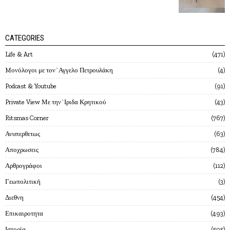
CATEGORIES
Life & Art
471
Mονόλογοι με τον`Αγγελο Πετρουλάκη
4
Podcast & Youtube
91
Private View Με την`Ιριδα Κρητικού
43
Ritsmas Corner
767
Ανυπερθετως
63
Αποχρωσεις
784
Αρθρογράφοι
112
Γεωπολιτική
3
Διεθνη
454
Επικαιροτητα
493
Ιστορία
595