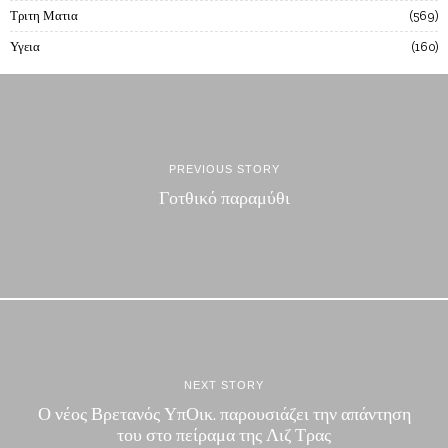
Τριτη Ματια
569
Υγεια
160
PREVIOUS STORY
Γοτθικό παραμύθι
NEXT STORY
Ο νέος Βρετανός ΥπΟικ. παρουσιάζει την απάντηση
του στο πείραμα της Λιζ Τρας