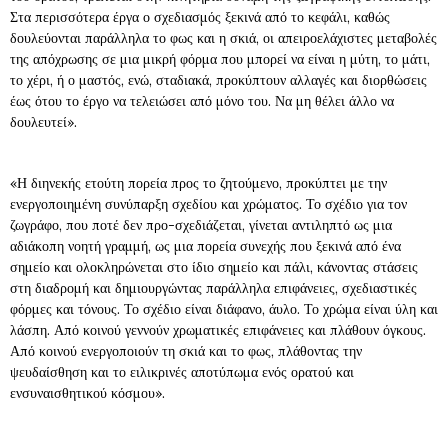
Στα περισσότερα έργα ο σχεδιασμός ξεκινά από το κεφάλι, καθώς
δουλεύονται παράλληλα το φως και η σκιά, οι απειροελάχιστες μεταβολές
της απόχρωσης σε μια μικρή φόρμα που μπορεί να είναι η μύτη, το μάτι,
το χέρι, ή ο μαστός, ενώ, σταδιακά, προκύπτουν αλλαγές και διορθώσεις
έως ότου το έργο να τελειώσει από μόνο του. Να μη θέλει άλλο να
δουλευτεί».
«Η διηνεκής ετούτη πορεία προς το ζητούμενο, προκύπτει με την
ενεργοποιημένη συνύπαρξη σχεδίου και χρώματος. Το σχέδιο για τον
ζωγράφο, που ποτέ δεν προ-σχεδιάζεται, γίνεται αντιληπτό ως μια
αδιάκοπη νοητή γραμμή, ως μια πορεία συνεχής που ξεκινά από ένα
σημείο και ολοκληρώνεται στο ίδιο σημείο και πάλι, κάνοντας στάσεις
στη διαδρομή και δημιουργώντας παράλληλα επιφάνειες, σχεδιαστικές
φόρμες και τόνους. Το σχέδιο είναι διάφανο, άυλο. Το χρώμα είναι ύλη και
λάσπη. Από κοινού γεννούν χρωματικές επιφάνειες και πλάθουν όγκους.
Από κοινού ενεργοποιούν τη σκιά και το φως, πλάθοντας την
ψευδαίσθηση και το ειλικρινές αποτύπωμα ενός ορατού και
ενσυναισθητικού κόσμου».