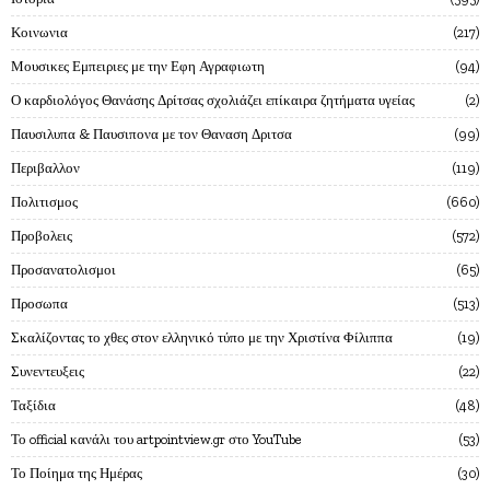
Κοινωνια
217
Μουσικες Εμπειριες με την Εφη Αγραφιωτη
94
Ο καρδιολόγος Θανάσης Δρίτσας σχολιάζει επίκαιρα ζητήματα υγείας
2
Παυσιλυπα & Παυσιπονα με τον Θαναση Δριτσα
99
Περιβαλλον
119
Πολιτισμος
660
Προβολεις
572
Προσανατολισμοι
65
Προσωπα
513
Σκαλίζοντας το χθες στον ελληνικό τύπο με την Χριστίνα Φίλιππα
19
Συνεντευξεις
22
Ταξίδια
48
Το official κανάλι του artpointview.gr στο YouTube
53
Το Ποίημα της Ημέρας
30