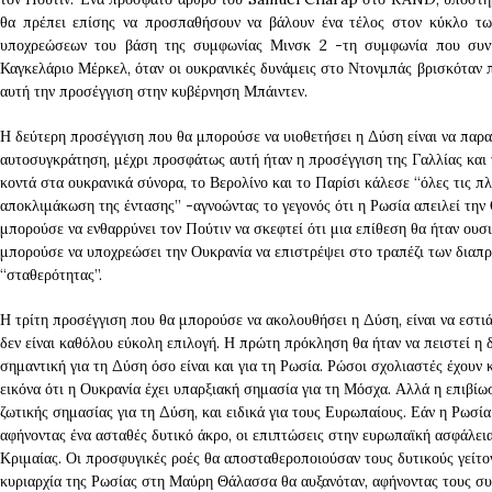
θα πρέπει επίσης να προσπαθήσουν να βάλουν ένα τέλος στον κύκλο των
υποχρεώσεων του βάση της συμφωνίας Μινσκ 2 -τη συμφωνία που συν
Καγκελάριο Μέρκελ, όταν οι ουκρανικές δυνάμεις στο Ντονμπάς βρισκόταν π
αυτή την προσέγγιση στην κυβέρνηση Μπάιντεν.
Η δεύτερη προσέγγιση που θα μπορούσε να υιοθετήσει η Δύση είναι να παραμ
αυτοσυγκράτηση, μέχρι προσφάτως αυτή ήταν η προσέγγιση της Γαλλίας και τ
κοντά στα ουκρανικά σύνορα, το Βερολίνο και το Παρίσι κάλεσε “όλες τις π
αποκλιμάκωση της έντασης” -αγνοώντας το γεγονός ότι η Ρωσία απειλεί την Ο
μπορούσε να ενθαρρύνει τον Πούτιν να σκεφτεί ότι μια επίθεση θα ήταν ουσ
μπορούσε να υποχρεώσει την Ουκρανία να επιστρέψει στο τραπέζι των δια
“σταθερότητας”.
Η τρίτη προσέγγιση που θα μπορούσε να ακολουθήσει η Δύση, είναι να εστι
δεν είναι καθόλου εύκολη επιλογή. Η πρώτη πρόκληση θα ήταν να πειστεί η δ
σημαντική για τη Δύση όσο είναι και για τη Ρωσία. Ρώσοι σχολιαστές έχουν 
εικόνα ότι η Ουκρανία έχει υπαρξιακή σημασία για τη Μόσχα. Αλλά η επιβίω
ζωτικής σημασίας για τη Δύση, και ειδικά για τους Ευρωπαίους. Εάν η Ρωσία 
αφήνοντας ένα ασταθές δυτικό άκρο, οι επιπτώσεις στην ευρωπαϊκή ασφάλει
Κριμαίας. Οι προσφυγικές ροές θα αποσταθεροποιούσαν τους δυτικούς γείτο
κυριαρχία της Ρωσίας στη Μαύρη Θάλασσα θα αυξανόταν, αφήνοντας τους συ