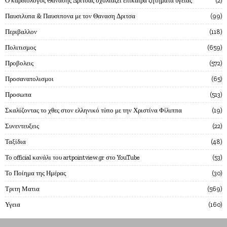
Ο καρδιολόγος Θανάσης Δρίτσας σχολιάζει επίκαιρα ζητήματα υγείας
2
Παυσιλυπα & Παυσιπονα με τον Θαναση Δριτσα
99
Περιβαλλον
118
Πολιτισμος
659
Προβολεις
572
Προσανατολισμοι
65
Προσωπα
513
Σκαλίζοντας το χθες στον ελληνικό τύπο με την Χριστίνα Φίλιππα
19
Συνεντευξεις
22
Ταξίδια
48
Το official κανάλι του artpointview.gr στο YouTube
53
Το Ποίημα της Ημέρας
30
Τριτη Ματια
569
Υγεια
160