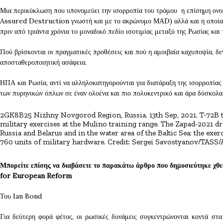
Μια περικύκλωση που υπονομεύει την ισορροπία του τρόμου η επίσημη ονο
Assured Destruction γνωστή και με το ακρώνυμο ΜΑD) αλλά και η οποία τ
πριν από τριάντα χρόνια το μοναδικό πεδίο ισοτιμίας μεταξύ της Ρωσίας κα
Πού βρίσκονται οι πραγματικές προθέσεις και πού η αμοιβαία καχυποψία, δ
αποσταθεροποιητική ασάφεια.
ΗΠΑ και Ρωσία, αντί να αλληλοκατηγορούνται για διατάραξη της ισορροπίας 
των πυρηνικών όπλων σε έναν ολοένα και πιο πολυκεντρικό και άρα δύσκολα
2GK8B25 Nizhny Novgorod Region, Russia. 13th Sep, 2021. T-72B ta
military exercises at the Mulino training range. The Zapad-2021 dr
Russia and Belarus and in the water area of the Baltic Sea; the exe
760 units of military hardware. Credit: Sergei Savostyanov/TASS
Μπορείτε επίσης να διαβάσετε το παρακάτω άρθρο που δημοσιεύτηκε χθε
for European Reform
Του Ian Bond
Για δεύτερη φορά φέτος, οι ρωσικές δυνάμεις συγκεντρώνονται κοντά στα