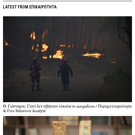
LATEST FROM ΕΠΙΚΑΙΡΟΤΗΤΑ
Θ. Γιάνναρος: Γιατί δεν σβήνουν εύκολα οι megafires / Πυρομετεωρολογία
& Fire Behavior Analyst