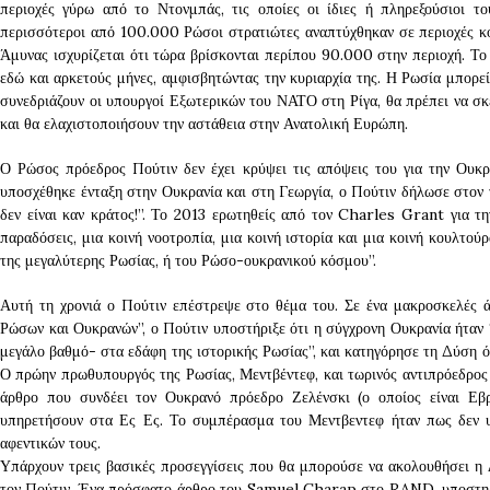
περιοχές γύρω από το Ντονμπάς, τις οποίες οι ίδιες ή πληρεξούσιοι τ
περισσότεροι από 100.000 Ρώσοι στρατιώτες αναπτύχθηκαν σε περιοχές κον
Άμυνας ισχυρίζεται ότι τώρα βρίσκονται περίπου 90.000 στην περιοχή. Το 
εδώ και αρκετούς μήνες, αμφισβητώντας την κυριαρχία της. Η Ρωσία μπορεί
συνεδριάζουν οι υπουργοί Εξωτερικών του ΝΑΤΟ στη Ρίγα, θα πρέπει να σ
και θα ελαχιστοποιήσουν την αστάθεια στην Ανατολική Ευρώπη.
Ο Ρώσος πρόεδρος Πούτιν δεν έχει κρύψει τις απόψεις του για την Ου
υποσχέθηκε ένταξη στην Ουκρανία και στη Γεωργία, ο Πούτιν δήλωσε στον
δεν είναι καν κράτος!”. Το 2013 ερωτηθείς από τον Charles Grant για τη
παραδόσεις, μια κοινή νοοτροπία, μια κοινή ιστορία και μια κοινή κουλτού
της μεγαλύτερης Ρωσίας, ή του Ρώσο-ουκρανικού κόσμου”.
Αυτή τη χρονιά ο Πούτιν επέστρεψε στο θέμα του. Σε ένα μακροσκελές άρ
Ρώσων και Ουκρανών”, ο Πούτιν υποστήριξε ότι η σύγχρονη Ουκρανία ήταν 
μεγάλο βαθμό- στα εδάφη της ιστορικής Ρωσίας”, και κατηγόρησε τη Δύση ότ
Ο πρώην πρωθυπουργός της Ρωσίας, Μεντβέντεφ, και τωρινός αντιπρόεδρος
άρθρο που συνδέει τον Ουκρανό πρόεδρο Ζελένσκι (ο οποίος είναι Εβ
υπηρετήσουν στα Ες Ες. Το συμπέρασμα του Μεντβεντεφ ήταν πως δεν υ
αφεντικών τους.
Υπάρχουν τρεις βασικές προσεγγίσεις που θα μπορούσε να ακολουθήσει η 
τον Πούτιν. Ένα πρόσφατο άρθρο του Samuel Charap στο RAND, υποστηρίζ