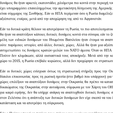
δυνάμεις θα ήταν αρκετές εκατοντάδες χιλιόμετρα πιο κοντά στην περιοχή 
έχει υπογραμμίσει επανειλημμένως την αμετακίνητη δέσμευση της Αμερικής 
είναι σύμμαχος της Συνθήκης. Εάν οι ΗΠΑ περίμεναν όσο η Ρωσία διαμέλιζ
αξιόπιστος εταίρος, μετά από την αποχώρηση της από το Αφγανιστάν.
Εάν τα δυτικά κράτη θέλουν να αποτρέψουν τη Ρωσία, το πιο αποτελεσματικ
θα ήταν να αναπτύξουν κάποιες δυτικές δυνάμεις κοντά στα σύνορα, εάν το
μέλη των ειδικών δυνάμεων του Ηνωμένου Βασιλείου ήταν έτοιμα να αναπτ
ούτε παρόμοιες ιστορίες από άλλες δυτικές χώρες. Αλλά θα ήταν μια αξιό
αντιμετωπίσει τις δυνάμεις κρατών-μελών του ΝΑΤΟ άμεσα. Όταν οι ΗΠΑ
Πούτιν δεν κλιμάκωσε, αλλά ουσιαστικά τους αποκήρυξε. Μετά από την κ
χώρο το 2015, η Ρωσία επέβαλε κυρώσεις, αλλά δεν προχώρησε σε στρατιωτι
Εάν οι δυτικές χώρες ενίσχυαν όντως τη στρατιωτική στήριξη προς την Ου
δίαυλοι επικοινωνίας προς τη ρωσική ηγεσία (στο βαθμό που υπάρχουν) για ν
χώρες επιλέξουν να αναπτύξουν δυνάμεις στην Ουκρανία, θα πρέπει να κατασ
δικαιώματος της Ουκρανίας στην αυτοάμυνα, σύμφωνα με τον Χάρτη του ΟΗΕ.
για καιρό ειρήνης, δεν θα υπήρχε ανάγκη να αναπτυχθούν δυτικές δυνάμεις 
στον Ζελένσκι ότι η ανάπτυξη των δυτικών δυνάμεων δεν είχε σκοπό να του 
κατάσταση και να αποτρέψει τη σύγκρουση.