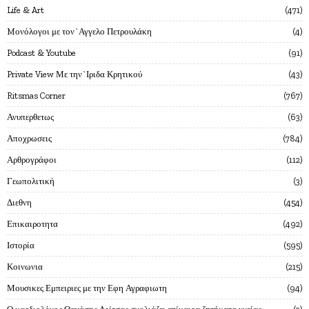
Life & Art
471
Mονόλογοι με τον`Αγγελο Πετρουλάκη
4
Podcast & Youtube
91
Private View Με την`Ιριδα Κρητικού
43
Ritsmas Corner
767
Ανυπερθετως
63
Αποχρωσεις
784
Αρθρογράφοι
112
Γεωπολιτική
3
Διεθνη
454
Επικαιροτητα
492
Ιστορία
595
Κοινωνια
215
Μουσικες Εμπειριες με την Εφη Αγραφιωτη
94